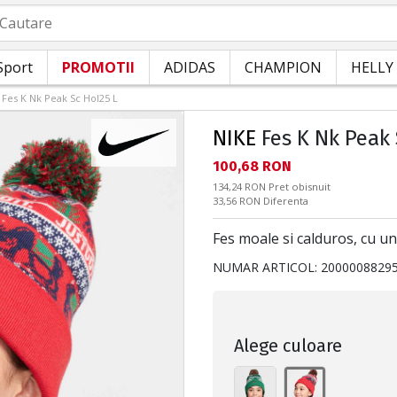
autare
Sport
PROMOTII
ADIDAS
CHAMPION
HELLY
Fes K Nk Peak Sc Hol25 L
NIKE
Fes K Nk Peak 
Текуща цена:
100,68 RON
Pret obisnuit:
134,24 RON
Pret obisnuit
Спестявате:
33,56 RON
Diferenta
Fes moale si calduros, cu un 
NUMAR ARTICOL:
2000008829
Alege culoare