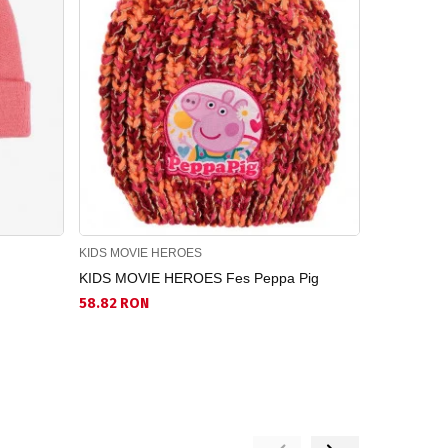
KIDS MOVIE HEROES
KIDS MOVIE
KIDS MOVIE HEROES Fes Peppa Pig
KIDS MOVI
58.82 RON
31.93 RON