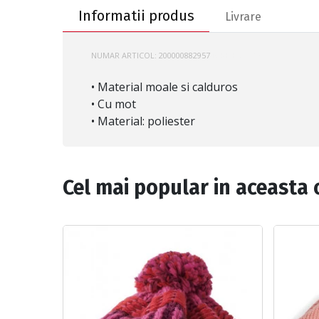
Informatii produs
Livrare
NUMAR ARTICOL:
200000882957
NIKE-HV7025
• Material moale si calduros
• Cu mot
• Material: poliester
Cel mai popular in aceasta 