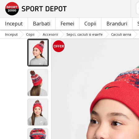
C
Inceput
Barbati
Femei
Copii
Branduri
Inceput
Copii
Accesorii
Sepci, caciuli si esarfe
Caciuli iarna
OFFER