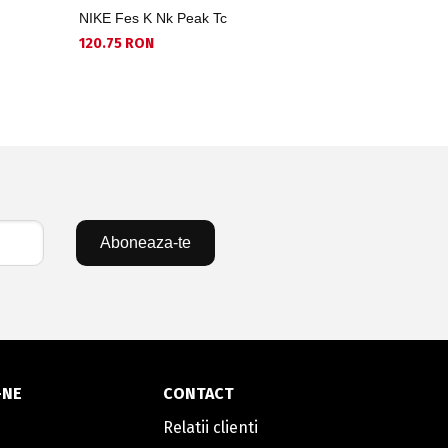
NIKE Fes K Nk Peak Tc
NIKE Fes U
120.75 RON
83.77 RON
Aboneaza-te
-NE
CONTACT
Relatii clienti