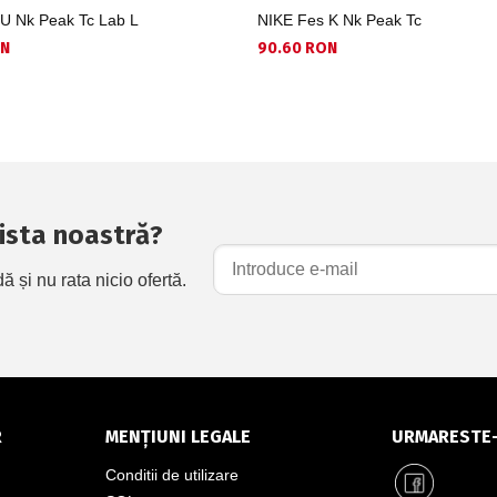
U Nk Peak Tc Lab L
NIKE Fes K Nk Peak Tc
ON
90.60 RON
 lista noastră?
și nu rata nicio ofertă.
R
MENȚIUNI LEGALE
URMARESTE
Conditii de utilizare