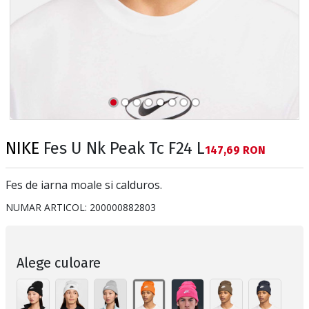
NIKE
Fes U Nk Peak Tc F24 L
Текуща цена:
147,69 RON
Fes de iarna moale si calduros.
NUMAR ARTICOL:
200000882803
Alege culoare