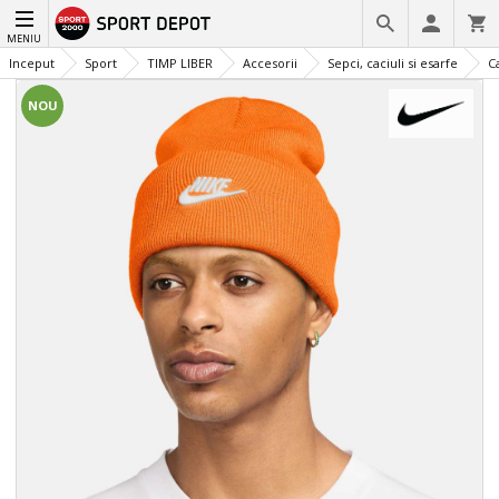
MENIU
Inceput
Sport
TIMP LIBER
Accesorii
Sepci, caciuli si esarfe
Ca
NOU