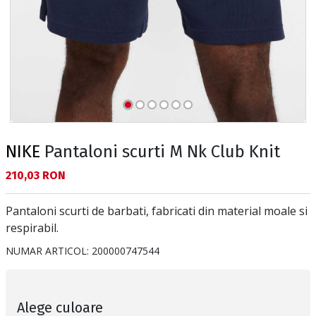
NIKE
Pantaloni scurti M Nk Club Knit
Текуща цена:
210,03 RON
Pantaloni scurti de barbati, fabricati din material moale si
respirabil.
NUMAR ARTICOL:
200000747544
Alege culoare