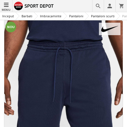
MENIU
Inceput
Barbati
Imbracaminte
Pantaloni
Pantaloni scurti
Pan
NOU