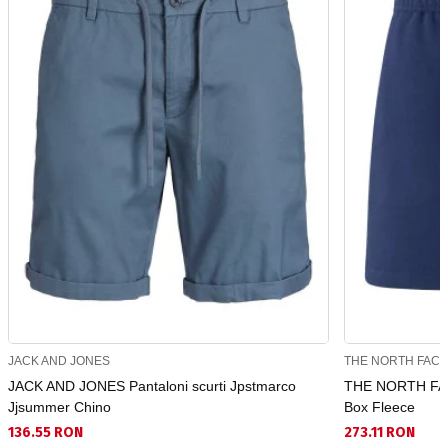
JACK AND JONES
THE NORTH FAC
JACK AND JONES Pantaloni scurti Jpstmarco
THE NORTH FACE
Jjsummer Chino
Box Fleece
136.55 RON
273.11 RON