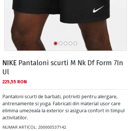
NIKE
Pantaloni scurti M Nk Df Form 7In
Ul
Текуща цена:
225,55 RON
Pantaloni scurti de barbati, potriviti pentru alergare,
antrenamente si yoga. Fabricati din material usor care
elimina umezeala la exterior si asigura confort in timpul
activitatilor.
NUMAR ARTICOL:
200000537142