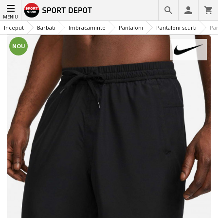
MENIU
Inceput
Barbati
Imbracaminte
Pantaloni
Pantaloni scurti
Pan
NOU