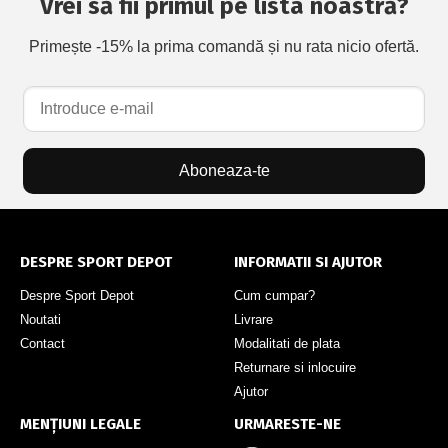
Vrei să fii primul pe lista noastră?
Primește -15% la prima comandă și nu rata nicio ofertă.
Aboneaza-te
DESPRE SPORT DEPOT
INFORMATII SI AJUTOR
Despre Sport Depot
Cum cumpar?
Noutati
Livrare
Contact
Modalitati de plata
Returnare si inlocuire
Ajutor
MENȚIUNI LEGALE
URMARESTE-NE