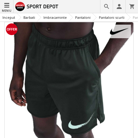
MENIU
Inceput
Barbati
Imbracaminte
Pantaloni
Pantaloni scurti
Pan
OFFER