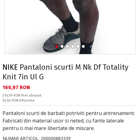
NIKE
Pantaloni scurti M Nk Df Totality
Knit 7in Ul G
Текуща цена:
160,97 RON
Pret obisnuit:
214,59 RON
Pret obisnuit
Спестявате:
53,62 RON
Diferenta
Pantaloni scurti de barbati potriviti pentru antrenament.
Fabricati din material usor si neted, cu fante laterale
pentru o mai mare libertate de miscare.
NUMAR ARTICOL:
200000883339