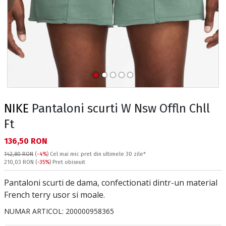
NIKE
Pantaloni scurti W Nsw Offln Chll
Ft
Текуща цена:
136,50 RON
142,80 RON
(
-4%
)
Cel mai mic pret din ultimele 30 zile*
Pret obisnuit:
210,03 RON
(
-35%
) Pret obisnuit
Pantaloni scurti de dama, confectionati dintr-un material
French terry usor si moale.
NUMAR ARTICOL:
200000958365