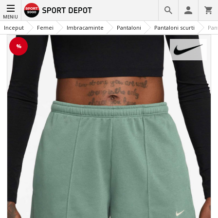
MENIU
Inceput
Femei
Imbracaminte
Pantaloni
Pantaloni scurti
Pant
%