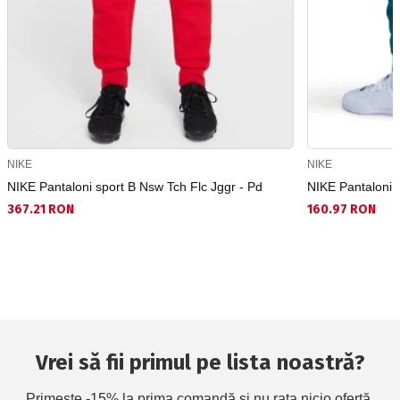
NIKE
NIKE
NIKE Pantaloni sport B Nsw Tch Flc Jggr - Pd
NIKE Pantaloni 
367.21 RON
160.97 RON
Vrei să fii primul pe lista noastră?
Primește -15% la prima comandă și nu rata nicio ofertă.