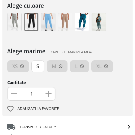
Alege culoare
Alege marime
CARE ESTE MARIMEA MEA?
XS
S
M
L
XL
Cantitate
ADAUGATI LA FAVORITE
TRANSPORT GRATUIT*