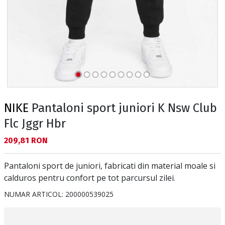
NIKE
Pantaloni sport juniori K Nsw Club
Flc Jggr Hbr
Текуща цена:
209,81 RON
Pantaloni sport de juniori, fabricati din material moale si
calduros pentru confort pe tot parcursul zilei.
NUMAR ARTICOL:
200000539025