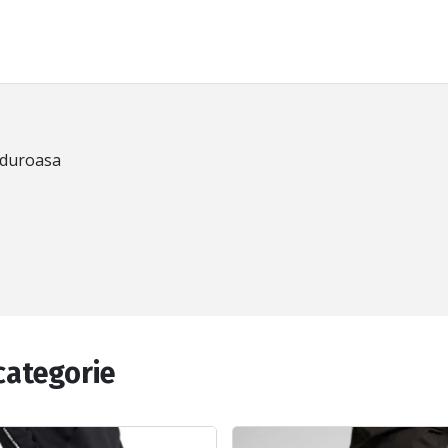
alduroasa
categorie