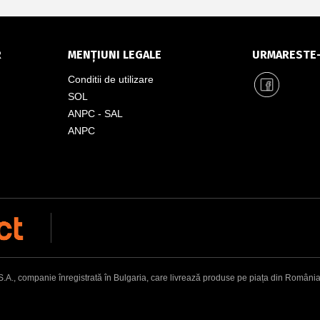
R
MENȚIUNI LEGALE
URMARESTE
Conditii de utilizare
SOL
ANPC - SAL
ANPC
, companie înregistrată în Bulgaria, care livrează produse pe piața din România. Adr