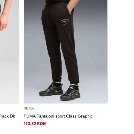
PUMA
JORDAN
Track Dk
PUMA Pantaloni sport Class Graphic
JORDAN Pan
Gfx Flc Pnt
173.32 RON
275.68 RO