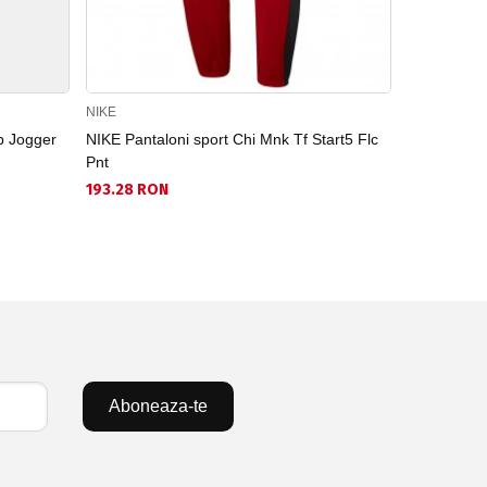
NIKE
NIKE
b Jogger
NIKE Pantaloni sport Chi Mnk Tf Start5 Flc
NIKE Pantal
Pnt
251.26 RO
193.28 RON
Aboneaza-te