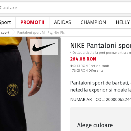
autare
Sport
PROMOTII
ADIDAS
CHAMPION
HELLY
 sport
Pantaloni sport M J Psg Hbr Flc
NIKE
Pantaloni spor
* Outlet articole la pret permanent scaz
Текуща цена:
264,08 RON
Pret obisnuit:
440,13 RON
Pret obisnuit
Спестявате:
176,05 RON
Diferenta
Pantaloni sport de barbati, 
neted la experior si moale la
NUMAR ARTICOL:
2000006224
Alege culoare