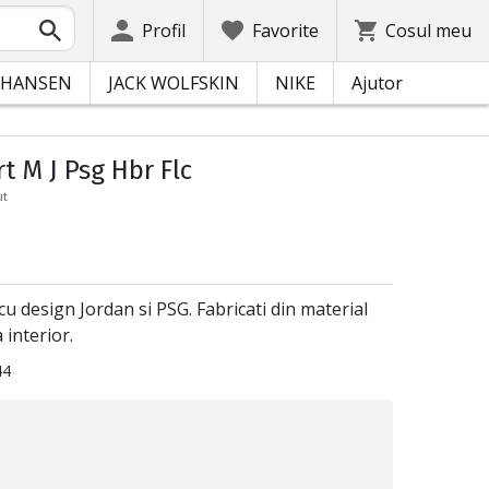
Profil
Favorite
Cosul meu
 HANSEN
JACK WOLFSKIN
NIKE
Ajutor
t M J Psg Hbr Flc
ut
cu design Jordan si PSG. Fabricati din material
 interior.
44