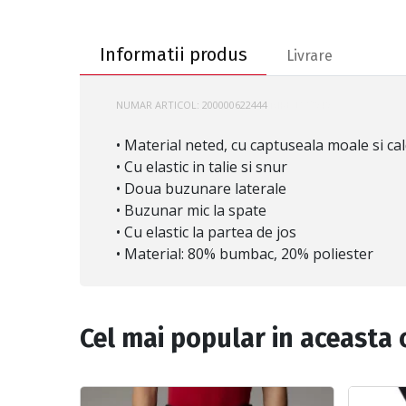
Informatii produs
Informatii produs
Livrare
NUMAR ARTICOL:
200000622444
NIKE-DZ2949
• Material neted, cu captuseala moale si c
• Cu elastic in talie si snur
• Doua buzunare laterale
• Buzunar mic la spate
• Cu elastic la partea de jos
• Material: 80% bumbac, 20% poliester
Cel mai popular in aceasta 