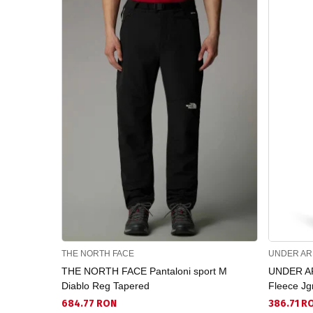
THE NORTH FACE
UNDER A
THE NORTH FACE Pantaloni sport M
UNDER AR
Diablo Reg Tapered
Fleece Jg
684.77 RON
386.71 R