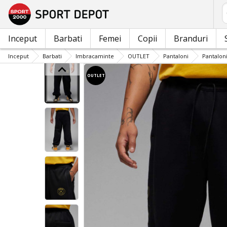
C
Inceput
Barbati
Femei
Copii
Branduri
Inceput
Barbati
Imbracaminte
OUTLET
Pantaloni
Pantaloni
OUTLET