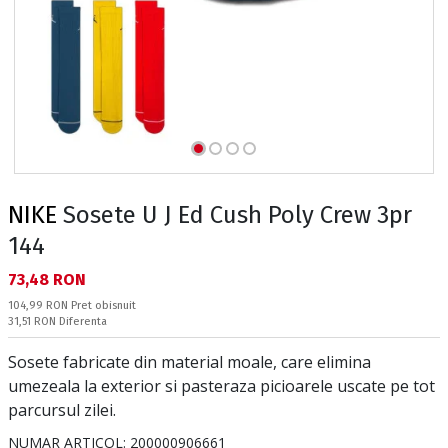
NIKE
Sosete U J Ed Cush Poly Crew 3pr
144
Текуща цена:
73,48 RON
Pret obisnuit:
104,99 RON
Pret obisnuit
Спестявате:
31,51 RON
Diferenta
Sosete fabricate din material moale, care elimina
umezeala la exterior si pasteraza picioarele uscate pe tot
parcursul zilei.
NUMAR ARTICOL:
200000906661