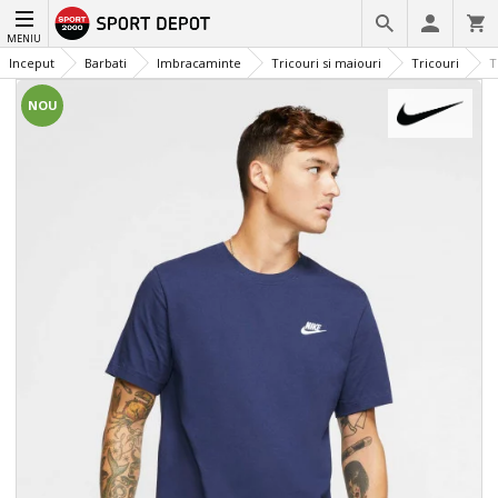
MENIU
Inceput
Barbati
Imbracaminte
Tricouri si maiouri
Tricouri
T
NOU