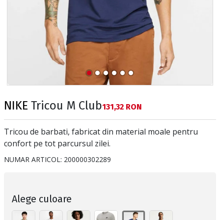
NIKE
Tricou M Club
Текуща цена:
131,32 RON
Tricou de barbati, fabricat din material moale pentru
confort pe tot parcursul zilei.
NUMAR ARTICOL:
200000302289
Alege culoare