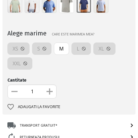
Alege marime
CARE ESTE MARIMEA MEA?
XS
S
M
L
XL
XXL
Cantitate
ADAUGATI LA FAVORITE
TRANSPORT GRATUIT*
RETURNEAZA PRODUSUL