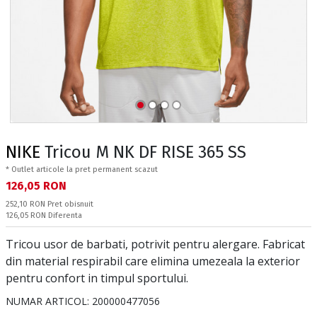
NIKE
Tricou M NK DF RISE 365 SS
* Outlet articole la pret permanent scazut
Текуща цена:
126,05 RON
Pret obisnuit:
252,10 RON
Pret obisnuit
Спестявате:
126,05 RON
Diferenta
Tricou usor de barbati, potrivit pentru alergare. Fabricat
din material respirabil care elimina umezeala la exterior
pentru confort in timpul sportului.
NUMAR ARTICOL:
200000477056