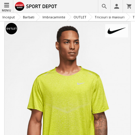
MENIU
Inceput
Barbati
Imbracaminte
OUTLET
Tricouri si maiouri
T
OUTLET