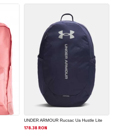
UNDER ARMOUR Rucsac Ua Hustle Lite
FJALLRAVE
178.38 RON
482.58 RO