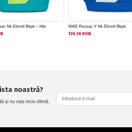
ac Nk Elmntl Bkpk – Hbr
NIKE Rucsac Y Nk Elmntl Bkpk
ON
120.36 RON
 lista noastră?
și nu rata nicio ofertă.