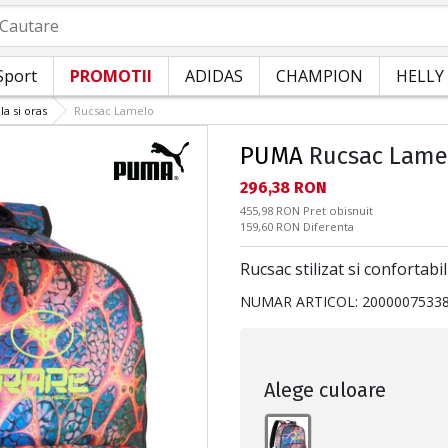
autare
Sport
PROMOTII
ADIDAS
CHAMPION
HELLY
la si oras
Rucsac Lamelo
PUMA
Rucsac Lame
Текуща цена:
296,38 RON
Pret obisnuit:
455,98 RON
Pret obisnuit
Спестявате:
159,60 RON
Diferenta
Rucsac stilizat si confortab
NUMAR ARTICOL:
2000007533
Alege culoare