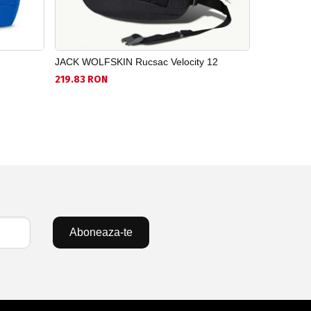
JACK WOLFSKIN Rucsac Velocity 12
PUMA Rucs
219.83 RON
131.16 RON
Aboneaza-te