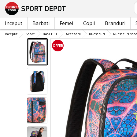
C
Inceput
Barbati
Femei
Copii
Branduri
Inceput
Sport
BASCHET
Accesorii
Rucsacuri
Rucsacuri scoa
OFFER