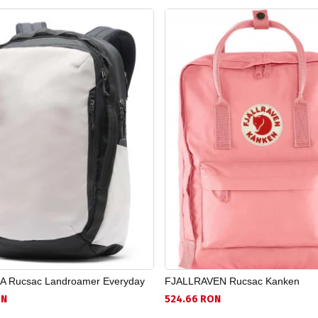
 Rucsac Landroamer Everyday
FJALLRAVEN Rucsac Kanken
ON
524.66 RON