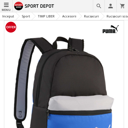
MENIU
Inceput
Sport
TIMP LIBER
Accesorii
Rucsacuri
Rucsacuri scoa
OFFER