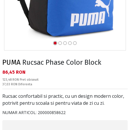
PUMA
Rucsac Phase Color Block
Текуща цена:
86,45 RON
Pret obisnuit:
123,48 RON
Pret obisnuit
Спестявате:
37,03 RON
Diferenta
Rucsac confortabil si practic, cu un design modern color,
potrivit pentru scoala si pentru viata de zi cu zi.
NUMAR ARTICOL:
200000858622