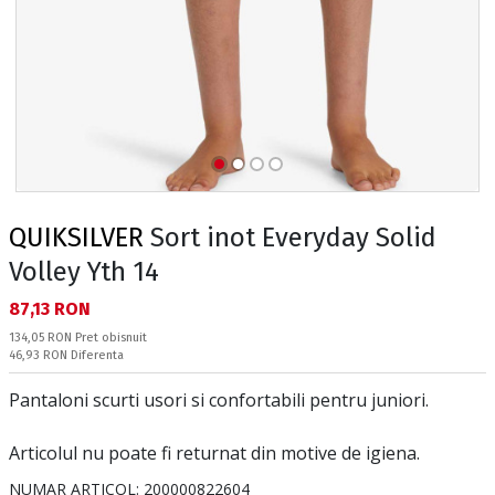
QUIKSILVER
Sort inot Everyday Solid
Volley Yth 14
Текуща цена:
87,13 RON
Pret obisnuit:
134,05 RON
Pret obisnuit
Спестявате:
46,93 RON
Diferenta
Pantaloni scurti usori si confortabili pentru juniori.
Articolul nu poate fi returnat din motive de igiena.
NUMAR ARTICOL:
200000822604