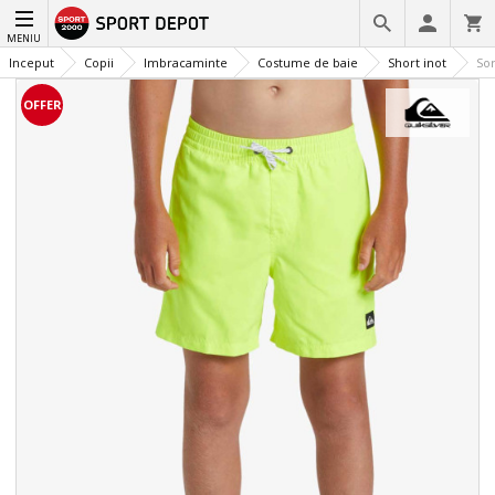
MENIU
Inceput
Copii
Imbracaminte
Costume de baie
Short inot
Sor
OFFER