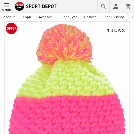
MENIU
Inceput
Copii
Accesorii
Sepci, caciuli si esarfe
Caciuli iarna
F
OFFER