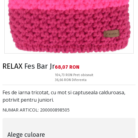
RELAX
Fes Bar Jr
Текуща цена:
68,07 RON
Pret obisnuit:
104,73 RON
Pret obisnuit
Спестявате:
36,66 RON
Diferenta
Fes de iarna tricotat, cu mot si captuseala calduroasa,
potrivit pentru juniori.
NUMAR ARTICOL:
200000898505
Alege culoare