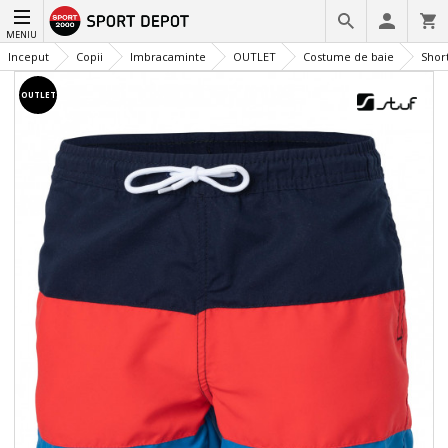
MENIU
Inceput
Copii
Imbracaminte
OUTLET
Costume de baie
Short
OUTLET