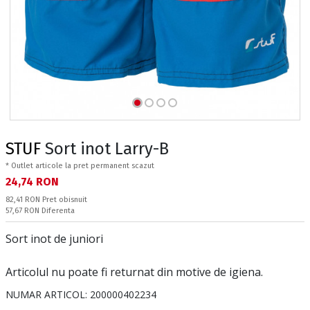
STUF
Sort inot Larry-B
* Outlet articole la pret permanent scazut
Текуща цена:
24,74 RON
Pret obisnuit:
82,41 RON
Pret obisnuit
Спестявате:
57,67 RON
Diferenta
Sort inot de juniori
Articolul nu poate fi returnat din motive de igiena.
NUMAR ARTICOL:
200000402234