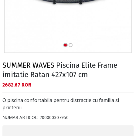
SUMMER WAVES
Piscina Elite Frame
imitatie Ratan 427x107 cm
Текуща цена:
2682,67 RON
O piscina confortabila pentru distractie cu familia si
prietenii.
NUMAR ARTICOL:
200000307950