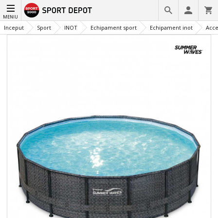
MENIU
Inceput
Sport
INOT
Echipament sport
Echipament inot
Acce