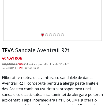
TEVA
Sandale Aventrail R2t
Текуща цена:
404,41 RON
491,07 RON
(
-18%
)
Cel mai mic pret din ultimele 30 zile*
Pret obisnuit:
577,73 RON
(
-30%
) Pret obisnuit
Eliberati-va setea de aventura cu sandalele de dama
Aventrail R2T, concepute pentru a alerga peste limitele
dvs. Acestea combina usurinta si prospetimea unei
sandale cu elasticitatea incaltamintei de alergare pe teren
accidentat. Talpa intermediara HYPER-COMF® ofera o