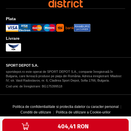
Plata
RAMBURS
LA CURIER
Livrare
SPORT DEPOT S.A.
sportdepot.ro este operat de SPORT DEPOT S.A., companie înregistrată în
Bulgaria, care livrează produse pe piața din România. Adresa inregistrarii: Mladost
IV; str. Vasil Radoslavov, nr. 6, Cladirea Sport Depot, Sofia 1766, Bulgaria.
Cod unic de înregistrare: BG175399518
Politica de confidentialitate si protectia datelor cu caracter personal
Conditii de utilizare
Politica de utilizare a Cookie-urilor
Текуща цена:
404,41 RON
Copyright © 1996-2026 SPORT DEPOT SA
Web design & development by ICYGEN