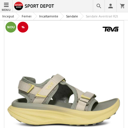
MENIU
Inceput
Femei
Incaltaminte
Sandale
Sandale Aventrail R2t
NOU
%