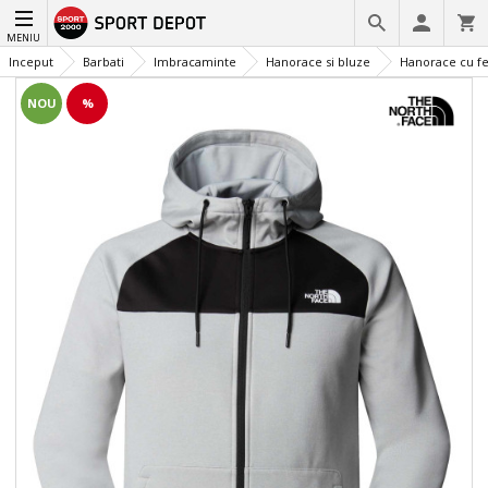
MENIU
Inceput
Barbati
Imbracaminte
Hanorace si bluze
Hanorace cu f
NOU
%