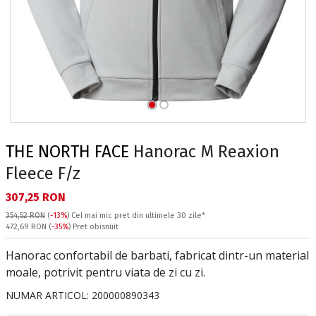
THE NORTH FACE
Hanorac M Reaxion
Fleece F/z
Текуща цена:
307,25 RON
354,52 RON
(
-13%
)
Cel mai mic pret din ultimele 30 zile*
Pret obisnuit:
472,69 RON
(
-35%
) Pret obisnuit
Hanorac confortabil de barbati, fabricat dintr-un material
moale, potrivit pentru viata de zi cu zi.
NUMAR ARTICOL:
200000890343