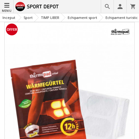
MENIU
Inceput
Sport
TIMP LIBER
Echipament sport
Echipament turistic
OFFER