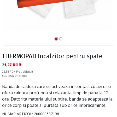
THERMOPAD
Incalzitor pentru spate
Текуща цена:
21,27 RON
Pret obisnuit:
26,58 RON
Pret obisnuit
Спестявате:
5,30 RON
Diferenta
Banda de caldura care se activeaza in contact cu aerul si
ofera caldura profunda si relaxanta timp de pana la 12
ore. Datorita materialului subtire, banda se adapteaza la
orice corp si poate si purtata sub orice imbracaminte.
NUMAR ARTICOL:
200000587198