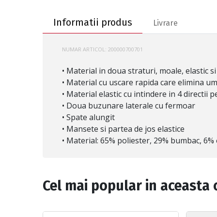
Informatii produs
Informatii produs
Livrare
NUMAR ARTICOL:
200000700701
UA-1379842
• Material in doua straturi, moale, elastic s
• Material cu uscare rapida care elimina u
• Material elastic cu intindere in 4 directii
• Doua buzunare laterale cu fermoar
• Spate alungit
• Mansete si partea de jos elastice
• Material: 65% poliester, 29% bumbac, 6% 
Cel mai popular in aceasta 