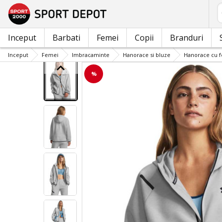
C
Inceput
Barbati
Femei
Copii
Branduri
Inceput
Femei
Imbracaminte
Hanorace si bluze
Hanorace cu 
%