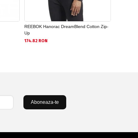
REEBOK Hanorac DreamBlend Cotton Zip-
NIKE Hanor
Up
206.19 RO
174.82 RON
Aboneaza-te