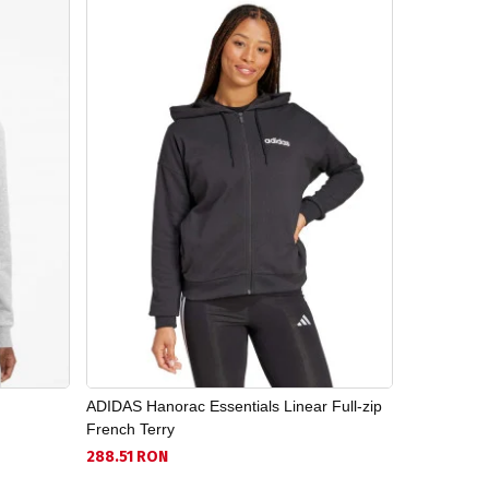
ADIDAS Hanorac Essentials Linear Full-zip
ADIDAS Han
French Terry
346.22 RO
288.51 RON