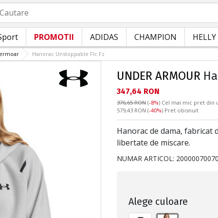
autare
Sport
PROMOTII
ADIDAS
CHAMPION
HELLY
fermoar
Hanorac Unstoppable Flc Fz
UNDER ARMOUR
Han
Текуща цена:
347,64 RON
376,65 RON
(
-8%
)
Cel mai mic pret din u
Pret obisnuit:
579,43 RON
(
-40%
) Pret obisnuit
Hanorac de dama, fabricat di
libertate de miscare.
NUMAR ARTICOL:
2000007007
Alege culoare