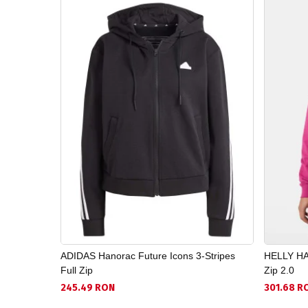
ADIDAS Hanorac Future Icons 3-Stripes
HELLY HA
Full Zip
Zip 2.0
245.49 RON
301.68 R