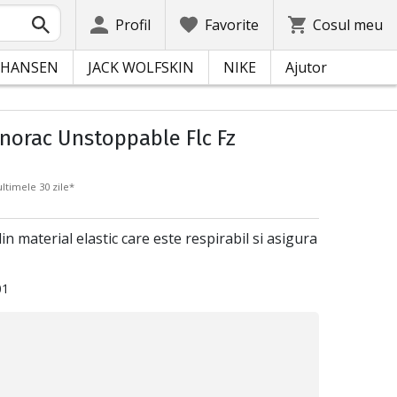
Profil
Favorite
Cosul meu
 HANSEN
JACK WOLFSKIN
NIKE
Ajutor
orac Unstoppable Flc Fz
ltimele 30 zile*
n material elastic care este respirabil si asigura
01