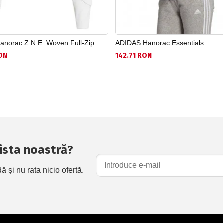
norac Z.N.E. Woven Full-Zip
ADIDAS Hanorac Essentials
ON
142.71 RON
 lista noastră?
și nu rata nicio ofertă.