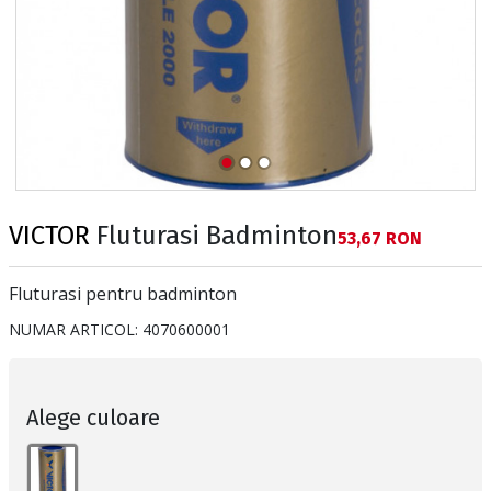
VICTOR
Fluturasi Badminton
Текуща цена:
53,67 RON
Fluturasi pentru badminton
NUMAR ARTICOL:
4070600001
Alege culoare