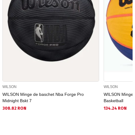
WILSON
WILSON
WILSON Minge de baschet Nba Forge Pro
WILSON Minge d
Midnight Bskt 7
Basketball
308.82 RON
134.24 RON