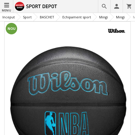
MENIU
Inceput
Sport
BASCHET
Echipament sport
Mingi
Mingi
M
NOU