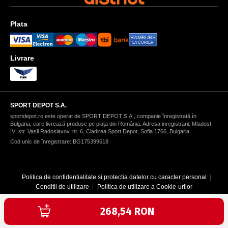
Plata
RAMBURS
LA CURIER
Livrare
SPORT DEPOT S.A.
sportdepot.ro este operat de SPORT DEPOT S.A., companie înregistrată în
Bulgaria, care livrează produse pe piața din România. Adresa inregistrarii: Mladost
IV; str. Vasil Radoslavov, nr. 6, Cladirea Sport Depot, Sofia 1766, Bulgaria.
Cod unic de înregistrare: BG175399518
Politica de confidentialitate si protectia datelor cu caracter personal
Conditii de utilizare
Politica de utilizare a Cookie-urilor
Текуща цена:
268,54 RON
Copyright © 1996-2026 SPORT DEPOT SA
Web design & development by ICYGEN