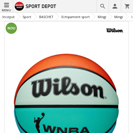
MENIU
Inceput
Sport
BASCHET
Echipament sport
Mingi
Mingi
M
NOU