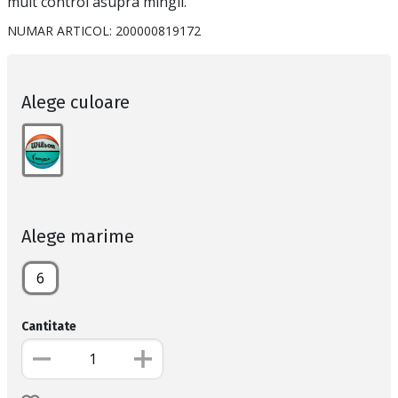
mult control asupra mingii.
NUMAR ARTICOL:
200000819172
Alege culoare
Alege marime
6
Cantitate