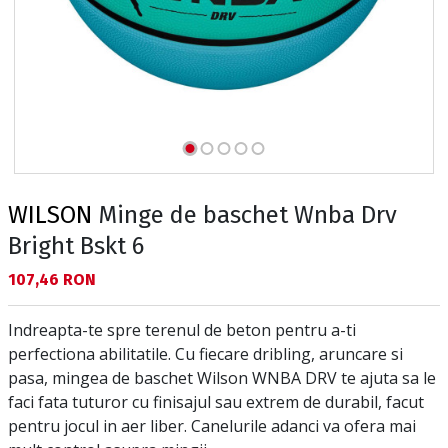
WILSON
Minge de baschet Wnba Drv
Bright Bskt 6
Текуща цена:
107,46 RON
Indreapta-te spre terenul de beton pentru a-ti
perfectiona abilitatile. Cu fiecare dribling, aruncare si
pasa, mingea de baschet Wilson WNBA DRV te ajuta sa le
faci fata tuturor cu finisajul sau extrem de durabil, facut
pentru jocul in aer liber. Canelurile adanci va ofera mai