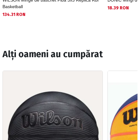
WILSON Minge de baschet Fiba 3x3 Replica Rbr
DONIC Mingi de 
Basketball
18.39 RON
134.31 RON
Alți oameni au cumpărat