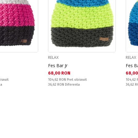
RELAX
RELAX
Fes Bar Jr
Fes Ba
Текуща цена:
Текущ
68,00 RON
68,00
Pret obisnuit:
Pret obi
isnuit
104,62 RON
Pret obisnuit
104,62
Спестявате:
Спестяв
ta
36,62 RON
Diferenta
36,62 