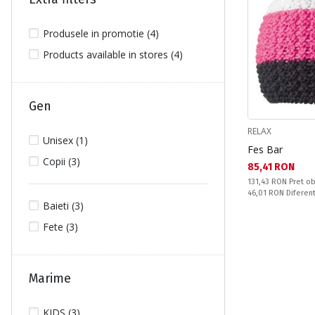
Produsele in promotie (4)
Products available in stores (4)
Gen
RELAX
Unisex (1)
Fes Bar
Copii (3)
Текуща цена:
85,41 RON
Pret obisnuit:
131,43 RON
Pret ob
Спестявате:
46,01 RON
Diferen
Baieti (3)
Fete (3)
Marime
KIDS (3)