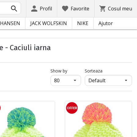
Profil
Favorite
Cosul meu
 HANSEN
JACK WOLFSKIN
NIKE
Ajutor
e - Caciuli iarna
продукти на страница
Show by
Sorteaza
R
OFFER