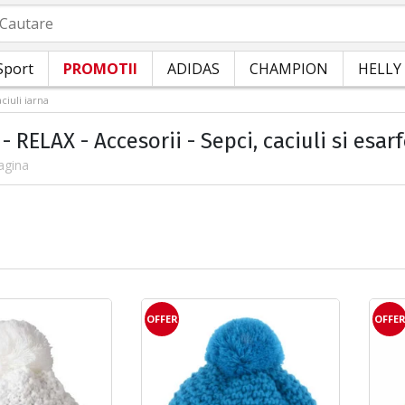
autare
Sport
PROMOTII
ADIDAS
CHAMPION
HELLY
ciuli iarna
- RELAX - Accesorii - Sepci, caciuli si esarf
agina
OFFER
OFFE