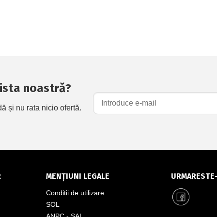
 lista noastră?
și nu rata nicio ofertă.
R
MENȚIUNI LEGALE
URMARESTE
Conditii de utilizare
SOL
ANPC - SAL