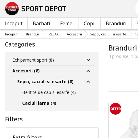
C
Inceput
Barbati
Femei
Copii
Branduri
Inceput
Branduri
RELAX
Accesorii
Sepci, caciuli si esarfe
Ca
Categories
Branduri 
4 produse, 1 p
Echipament sport (8)
Accesorii (8)
Sepci, caciuli si esarfe (8)
Bentite de cap si esarfe (4)
Caciuli iarna (4)
OFFER
Filters
Extra filters