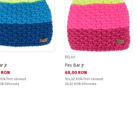
RELAX
r Jr
Fes Bar Jr
а цена:
Текуща цена:
 RON
68,00 RON
snuit:
Pret obisnuit:
 RON
Pret obisnuit
104,62 RON
Pret obisnuit
ате:
Спестявате:
RON
Diferenta
36,62 RON
Diferenta