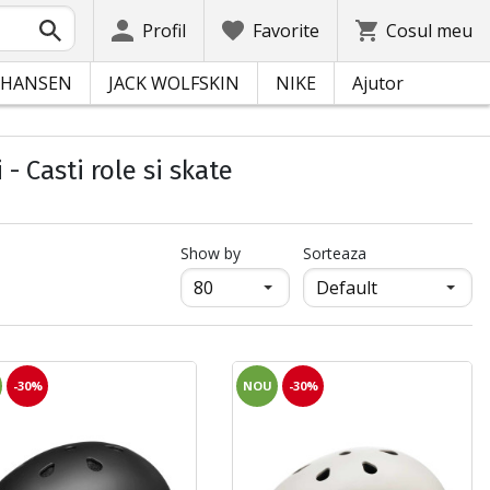
Profil
Favorite
Cosul meu
 HANSEN
JACK WOLFSKIN
NIKE
Ajutor
 Casti role si skate
продукти на страница
Show by
Sorteaza
-30%
NOU
-30%