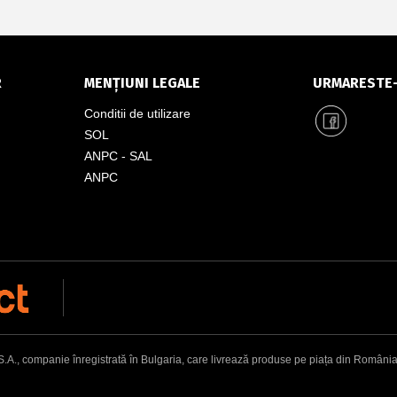
R
MENȚIUNI LEGALE
URMARESTE
Conditii de utilizare
SOL
ANPC - SAL
ANPC
, companie înregistrată în Bulgaria, care livrează produse pe piața din România. Adr