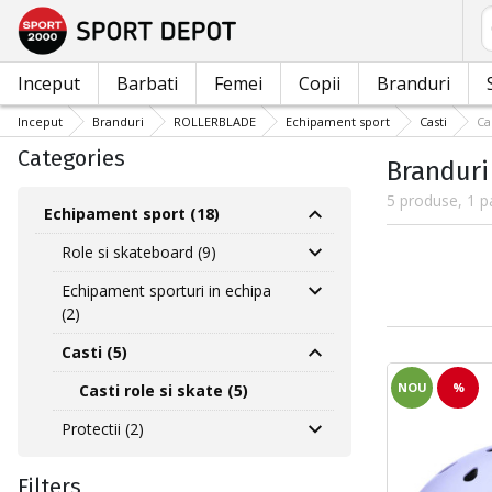
C
Inceput
Barbati
Femei
Copii
Branduri
Inceput
Branduri
ROLLERBLADE
Echipament sport
Casti
Ca
Categories
Branduri 
5 produse, 1 p
Echipament sport (18)
Role si skateboard (9)
Echipament sporturi in echipa
(2)
Casti (5)
NOU
%
Casti role si skate (5)
Protectii (2)
Filters