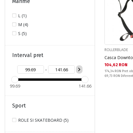
Marime
L (1)
M (4)
S (5)
ROLLERBLADE
Interval pret
Casca Downt
Текуща цена:
104,62 RON
-
Pret obisnuit:
174,34 RON
Pret ob
Спестявате:
69,73 RON
Diferen
99.69
141.66
Sport
ROLE SI SKATEBOARD (5)