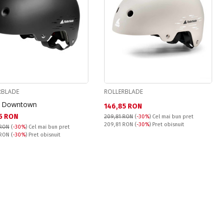
RBLADE
ROLLERBLADE
a Downtown
Текуща цена:
146,85 RON
а цена:
5 RON
209,81 RON
(
-30%
)
Cel mai bun pret
Pret obisnuit:
209,81 RON
(
-30%
) Pret obisnuit
 RON
(
-30%
)
Cel mai bun pret
snuit:
 RON
(
-30%
) Pret obisnuit