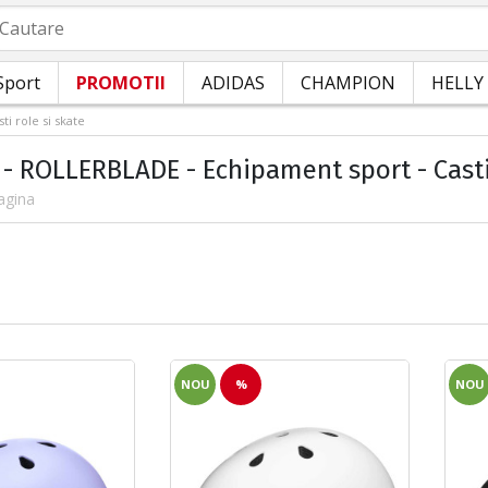
autare
Sport
PROMOTII
ADIDAS
CHAMPION
HELLY
sti role si skate
- ROLLERBLADE - Echipament sport - Casti -
agina
NOU
%
NOU