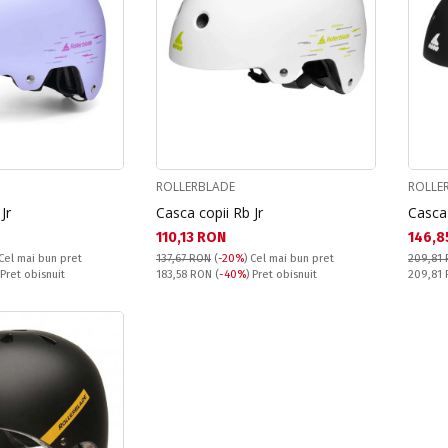
ROLLERBLADE
ROLLE
Jr
Casca copii Rb Jr
Casc
Текуща цена:
Текущ
110,13 RON
146,8
Cel mai bun pret
137,67 RON
(
-20%
)
Cel mai bun pret
209,81
Pret obisnuit:
Pret obi
 Pret obisnuit
183,58 RON
(
-40%
) Pret obisnuit
209,81