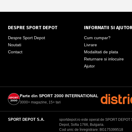
DESPRE SPORT DEPOT
INFORMATII SI AJUTO
Despre Sport Depot
Cum cumpar?
Noutati
Livrare
Contact
Modalitati de plata
Returnare si inlocuire
Ajutor
Parte din SPORT 2000 INTERNATIONAL
3000+ magazine, 15+ tari
SPORT DEPOT S.A.
sportdepot.ro este operat de SPORT DEPOT S.A.
Depot, Sofia 1766, Bulgaria.
Cod unic de înregistrare: BG175399518