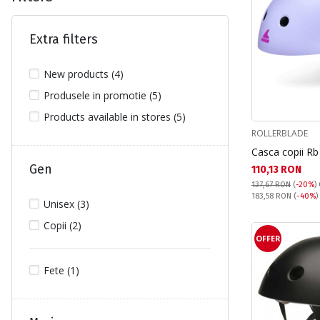
Extra filters
New products (4)
Produsele in promotie (5)
Products available in stores (5)
ROLLERBLADE
Casca copii Rb 
Gen
Текуща цена:
110,13 RON
137,67 RON
(
-20%
)
Pret obisnuit:
183,58 RON
(
-40%
)
Unisex (3)
Copii (2)
OFFER
Fete (1)