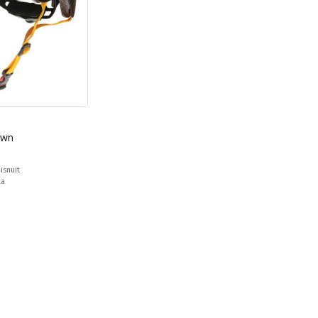
own
isnuit
ta