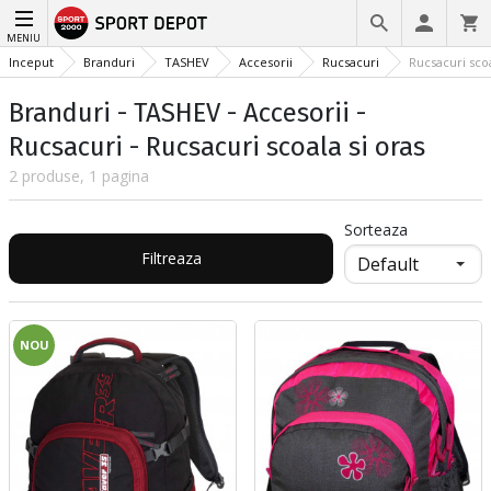
MENIU
Inceput
Branduri
TASHEV
Accesorii
Rucsacuri
Rucsacuri scoa
Branduri - TASHEV - Accesorii -
Rucsacuri - Rucsacuri scoala si oras
2 produse, 1 pagina
Sorteaza
Filtreaza
NOU