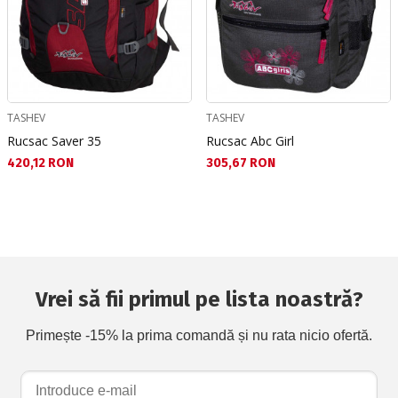
TASHEV
TASHEV
Rucsac Saver 35
Rucsac Abc Girl
Текуща цена:
Текуща цена:
420,12 RON
305,67 RON
Vrei să fii primul pe lista noastră?
Primește -15% la prima comandă și nu rata nicio ofertă.