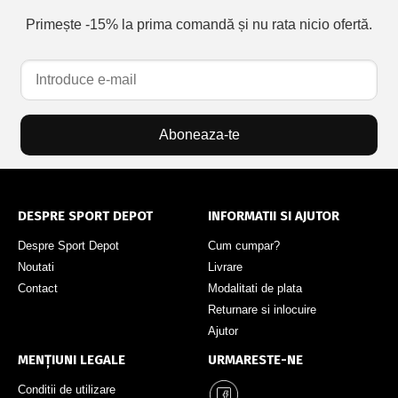
Primește -15% la prima comandă și nu rata nicio ofertă.
Aboneaza-te
DESPRE SPORT DEPOT
INFORMATII SI AJUTOR
Despre Sport Depot
Cum cumpar?
Noutati
Livrare
Contact
Modalitati de plata
Returnare si inlocuire
Ajutor
MENȚIUNI LEGALE
URMARESTE-NE
Conditii de utilizare