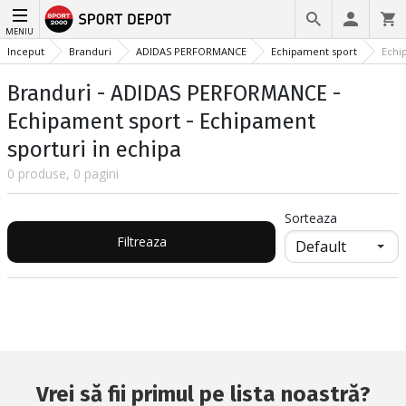
MENIU
Inceput
Branduri
ADIDAS PERFORMANCE
Echipament sport
Echi
Branduri - ADIDAS PERFORMANCE -
Echipament sport - Echipament
sporturi in echipa
0 produse, 0 pagini
Sorteaza
Filtreaza
Vrei să fii primul pe lista noastră?