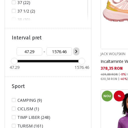
37 (22)
37 1/2 (2)
38 (30)
38/40 (4)
39 (18)
Interval pret
39 1/2 (7)
-
40 (24)
JACK WOLFSKIN
Incaltaminte W
40 1/2 (7)
47.29
1576.46
Текуща цена:
378,35 RON
41 (15)
409,88 RON
(
-8%
)
42 (11)
Pret obisnuit:
630,58 RON
(
-40%
Sport
44/46 (2)
NOU
%
95 (2)
CAMPING (9)
110 (4)
CICLISM (1)
L (137)
TIMP LIBER (248)
M (147)
TURISM (161)