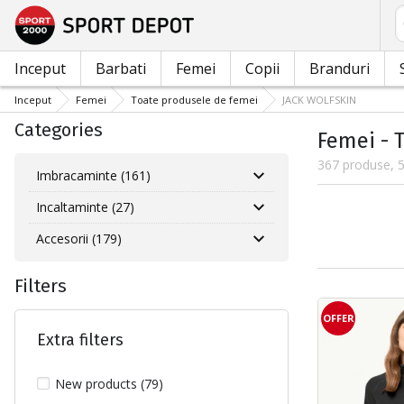
C
Inceput
Barbati
Femei
Copii
Branduri
Inceput
Femei
Toate produsele de femei
JACK WOLFSKIN
Categories
Femei - 
367 produse, 5
Imbracaminte (161)
Incaltaminte (27)
Accesorii (179)
Filters
OFFER
Extra filters
New products (79)