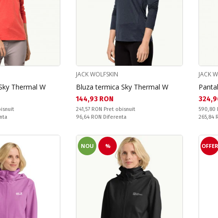
JACK WOLFSKIN
JACK 
 Sky Thermal W
Bluza termica Sky Thermal W
Pantal
Текуща цена:
Текущ
144,93 RON
324,9
Pret obisnuit:
Pret obi
isnuit
241,57 RON
Pret obisnuit
590,80
Спестявате:
Спестяв
nta
96,64 RON
Diferenta
265,84
NOU
%
OFFE