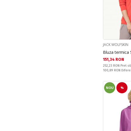
JACK WOLFSKIN
Bluza termica
Текуща цена:
151,34 RON
Pret obisnuit:
252,23 RON
Pret ob
Спестявате:
100,89 RON
Difere
NOU
%