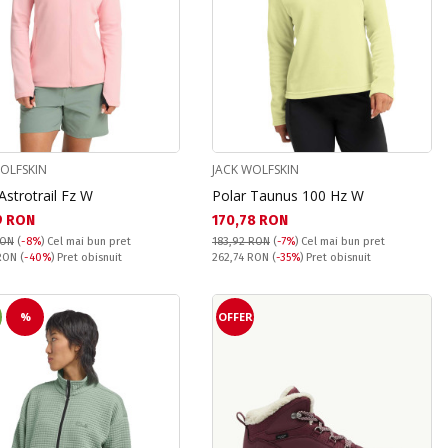
WOLFSKIN
JACK WOLFSKIN
Astrotrail Fz W
Polar Taunus 100 Hz W
а цена:
Текуща цена:
9 RON
170,78 RON
RON
(
-8%
)
Cel mai bun pret
183,92 RON
(
-7%
)
Cel mai bun pret
snuit:
Pret obisnuit:
 RON
(
-40%
) Pret obisnuit
262,74 RON
(
-35%
) Pret obisnuit
%
OFFER