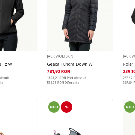
JACK WOLFSKIN
JACK 
e Fz W
Geaca Tundra Down W
Polar
Текуща цена:
Текущ
781,92 RON
239,1
Pret obisnuit:
isnuit
1303,21 RON
Pret obisnuit
257,49 
Спестявате:
Pret obi
nta
521,28 RON
Diferenta
367,84
NOU
%
NOU