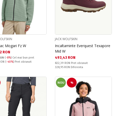
WOLFSKIN
JACK WOLFSKIN
ac Mogari Fz W
Incaltaminte Everquest Texapore
Mid W
а цена:
2 RON
Текуща цена:
493,43 RON
RON
(
-8%
)
Cel mai bun pret
snuit:
 RON
(
-40%
) Pret obisnuit
Pret obisnuit:
822,39 RON
Pret obisnuit
Спестявате:
328,95 RON
Diferenta
R
NOU
%