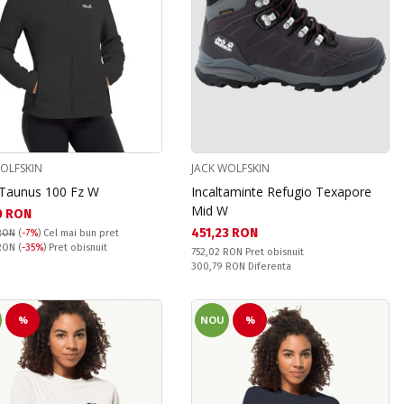
WOLFSKIN
JACK WOLFSKIN
 Taunus 100 Fz W
Incaltaminte Refugio Texapore
Mid W
а цена:
0 RON
Текуща цена:
451,23 RON
RON
(
-7%
)
Cel mai bun pret
snuit:
 RON
(
-35%
) Pret obisnuit
Pret obisnuit:
752,02 RON
Pret obisnuit
Спестявате:
300,79 RON
Diferenta
%
NOU
%