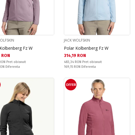
WOLFSKIN
JACK WOLFSKIN
 Kolbenberg Fz W
Polar Kolbenberg Fz W
а цена:
Текуща цена:
9 RON
314,19 RON
snuit:
Pret obisnuit:
 RON
Pret obisnuit
483,34 RON
Pret obisnuit
ате:
Спестявате:
 RON
Diferenta
169,15 RON
Diferenta
R
OFFER