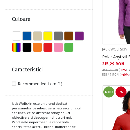
One Size (146)
S (142)
Culoare
XL (86)
XS (125)
XXL (3)
JACK WOLFSKIN
Polar Anytrail
Текуща цена:
315,29 RON
Caracteristici
341,57 RON
(
-8%
)
C
Pret obisnuit:
525,49 RON
(
-40%
)
Recommended Item (1)
NOU
%
Jack Wolfskin este un brand dedicat
persoanelor ce iubesc sa-si petreaca timpul in
aer liber, ce se distreaza atingandu-si
obiectivele si descoperind lucruri noi.
Produsele impermeabile reprezinta
specialitatea acestui brand. Indiferent de