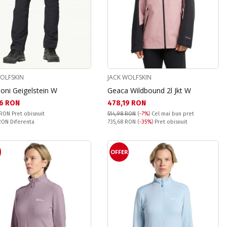
WOLFSKIN
JACK WOLFSKIN
oni Geigelstein W
Geaca Wildbound 2l Jkt W
а цена:
Текуща цена:
6 RON
478,19 RON
snuit:
 RON
Pret obisnuit
514,98 RON
(
-7%
)
Cel mai bun pret
ате:
Pret obisnuit:
 RON
Diferenta
735,68 RON
(
-35%
) Pret obisnuit
R
OFFER