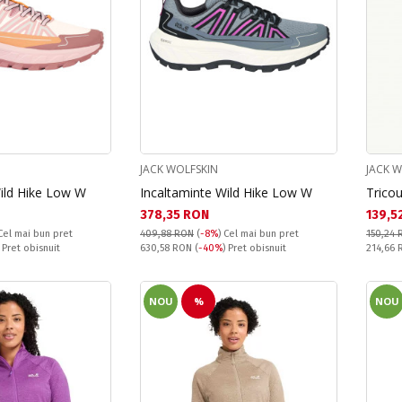
JACK WOLFSKIN
JACK 
ild Hike Low W
Incaltaminte Wild Hike Low W
Tricou
Текуща цена:
Текущ
378,35 RON
139,5
Cel mai bun pret
409,88 RON
(
-8%
)
Cel mai bun pret
150,24 
Pret obisnuit:
Pret obi
) Pret obisnuit
630,58 RON
(
-40%
) Pret obisnuit
214,66
NOU
%
NOU