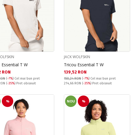
WOLFSKIN
JACK WOLFSKIN
 Essential T W
Tricou Essential T W
а цена:
Текуща цена:
2 RON
139,52 RON
RON
(
-7%
)
Cel mai bun pret
150,24 RON
(
-7%
)
Cel mai bun pret
snuit:
Pret obisnuit:
 RON
(
-35%
) Pret obisnuit
214,66 RON
(
-35%
) Pret obisnuit
%
NOU
%