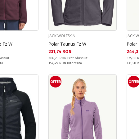
JACK WOLFSKIN
JACK 
e Fz W
Polar Taunus Fz W
Polar
Текуща цена:
Текущ
231,74 RON
244,3
Pret obisnuit:
Pret obi
isnuit
386,23 RON
Pret obisnuit
375,88
Спестявате:
Спестяв
ta
154,49 RON
Diferenta
131,58
OFFER
OFFE