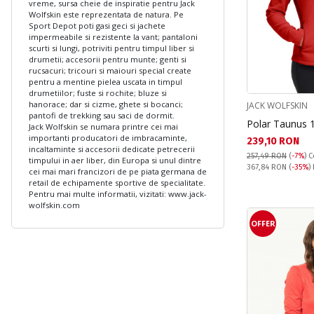
vreme, sursa cheie de inspiratie pentru Jack
Wolfskin este reprezentata de natura. Pe
Sport Depot poti gasi geci si jachete
impermeabile si rezistente la vant; pantaloni
scurti si lungi, potriviti pentru timpul liber si
drumetii; accesorii pentru munte; genti si
rucsacuri; tricouri si maiouri special create
pentru a mentine pielea uscata in timpul
drumetiilor; fuste si rochite; bluze si
hanorace; dar si cizme, ghete si bocanci;
JACK WOLFSKIN
pantofi de trekking sau saci de dormit.
Polar Taunus 
Jack Wolfskin se numara printre cei mai
importanti producatori de imbracaminte,
Текуща цена:
239,10 RON
incaltaminte si accesorii dedicate petrecerii
257,49 RON
(
-7%
)
C
timpului in aer liber, din Europa si unul dintre
Pret obisnuit:
367,84 RON
(
-35%
)
cei mai mari francizori de pe piata germana de
retail de echipamente sportive de specialitate.
Pentru mai multe informatii, vizitati: www.jack-
wolfskin.com
OFFER