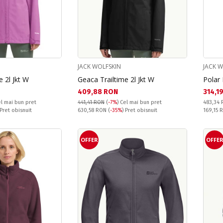
JACK WOLFSKIN
JACK 
e 2l Jkt W
Geaca Trailtime 2l Jkt W
Polar
Текуща цена:
Текущ
409,88 RON
314,1
Pret obi
l mai bun pret
441,41 RON
(
-7%
)
Cel mai bun pret
483,34
Pret obisnuit:
Спестяв
 Pret obisnuit
630,58 RON
(
-35%
) Pret obisnuit
169,15
OFFER
OFFE