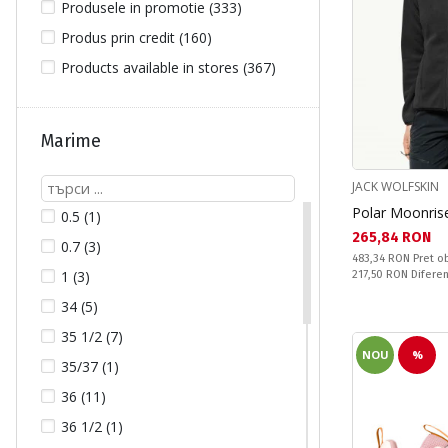
Produsele in promotie (333)
Produs prin credit (160)
Products available in stores (367)
Marime
JACK WOLFSKIN
Polar Moonris
0.5 (1)
Текуща цена:
265,84 RON
0.7 (3)
Pret obisnuit:
483,34 RON
Pret ob
1 (3)
Спестявате:
217,50 RON
Difere
34 (5)
35 1/2 (7)
NOU
%
35/37 (1)
36 (11)
36 1/2 (1)