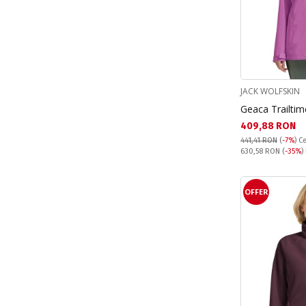
JACK WOLFSKIN
Geaca Trailtim
Текуща цена:
409,88 RON
441,41 RON
(
-7%
)
Ce
Pret obisnuit:
630,58 RON
(
-35%
)
OFFER