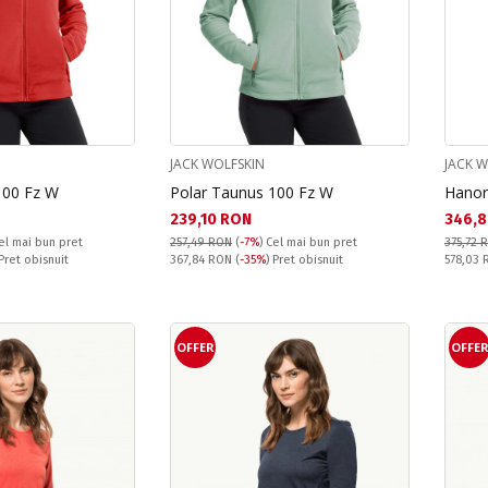
JACK WOLFSKIN
JACK 
100 Fz W
Polar Taunus 100 Fz W
Hanor
Текуща цена:
Текущ
239,10 RON
346,8
el mai bun pret
257,49 RON
(
-7%
)
Cel mai bun pret
375,72 
Pret obisnuit:
Pret obi
 Pret obisnuit
367,84 RON
(
-35%
) Pret obisnuit
578,03
OFFER
OFFE