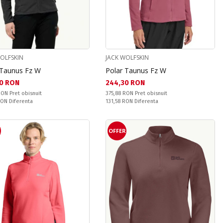
WOLFSKIN
JACK WOLFSKIN
 Taunus Fz W
Polar Taunus Fz W
а цена:
Текуща цена:
0 RON
244,30 RON
snuit:
Pret obisnuit:
 RON
Pret obisnuit
375,88 RON
Pret obisnuit
ате:
Спестявате:
 RON
Diferenta
131,58 RON
Diferenta
R
OFFER