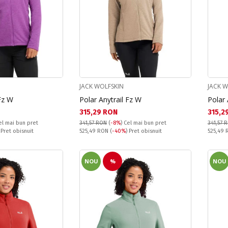
JACK WOLFSKIN
JACK 
 Fz W
Polar Anytrail Fz W
Polar 
Текуща цена:
Текущ
315,29 RON
315,2
el mai bun pret
341,57 RON
(
-8%
)
Cel mai bun pret
341,57 
Pret obisnuit:
Pret obi
 Pret obisnuit
525,49 RON
(
-40%
) Pret obisnuit
525,49
NOU
%
NOU