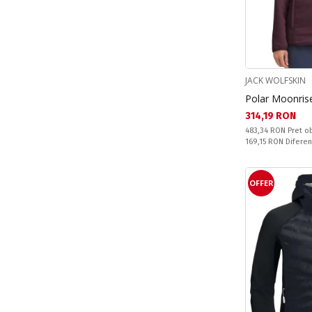
JACK WOLFSKIN
Polar Moonris
Текуща цена:
314,19 RON
Pret obisnuit:
483,34 RON
Pret ob
Спестявате:
169,15 RON
Diferen
OFFER