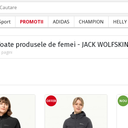
autare
Sport
PROMOTII
ADIDAS
CHAMPION
HELLY
Toate produsele de femei - JACK WOLFSKI
 pagini
OFFER
NOU