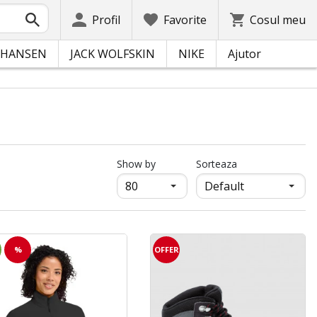
Profil
Favorite
Cosul meu
 HANSEN
JACK WOLFSKIN
NIKE
Ajutor
N
продукти на страница
Show by
Sorteaza
%
OFFER