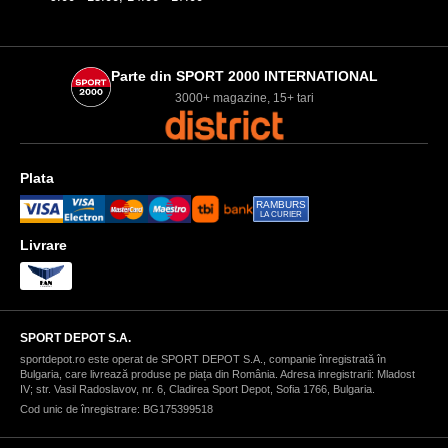
Parte din SPORT 2000 INTERNATIONAL
3000+ magazine, 15+ tari
Plata
RAMBURS
LA CURIER
Livrare
SPORT DEPOT S.A.
sportdepot.ro este operat de SPORT DEPOT S.A., companie înregistrată în
Bulgaria, care livrează produse pe piața din România. Adresa inregistrarii: Mladost
IV; str. Vasil Radoslavov, nr. 6, Cladirea Sport Depot, Sofia 1766, Bulgaria.
Cod unic de înregistrare: BG175399518