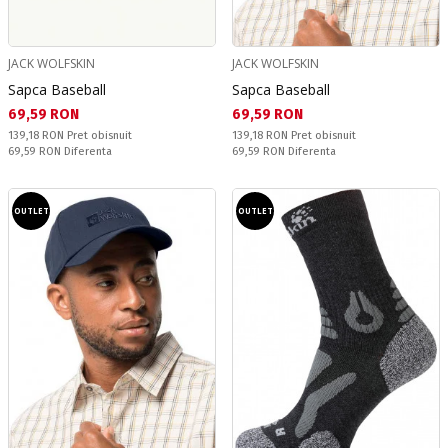
JACK WOLFSKIN
JACK WOLFSKIN
Sapca Baseball
Sapca Baseball
Текуща цена:
Текуща цена:
69,59 RON
69,59 RON
Pret obisnuit:
Pret obisnuit:
139,18 RON
Pret obisnuit
139,18 RON
Pret obisnuit
Спестявате:
Спестявате:
69,59 RON
Diferenta
69,59 RON
Diferenta
OUTLET
OUTLET