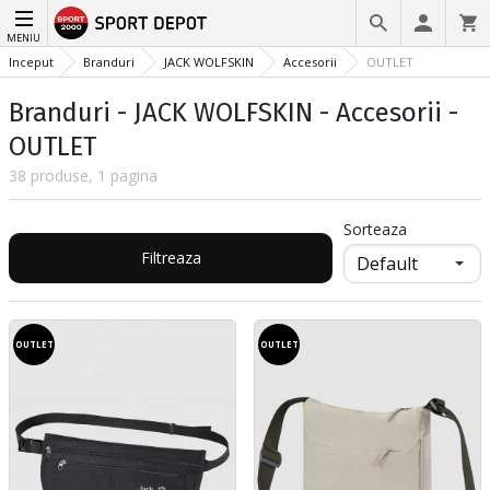
MENIU
Inceput
Branduri
JACK WOLFSKIN
Accesorii
OUTLET
Branduri - JACK WOLFSKIN - Accesorii -
OUTLET
38 produse, 1 pagina
Sorteaza
Filtreaza
OUTLET
OUTLET