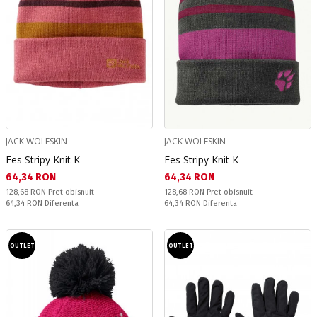
JACK WOLFSKIN
JACK WOLFSKIN
Fes Stripy Knit K
Fes Stripy Knit K
Текуща цена:
Текуща цена:
64,34 RON
64,34 RON
Pret obisnuit:
Pret obisnuit:
128,68 RON
Pret obisnuit
128,68 RON
Pret obisnuit
Спестявате:
Спестявате:
64,34 RON
Diferenta
64,34 RON
Diferenta
OUTLET
OUTLET