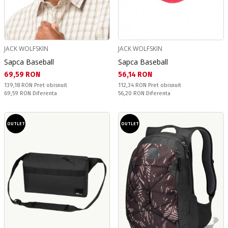
JACK WOLFSKIN
JACK WOLFSKIN
Sapca Baseball
Sapca Baseball
Текуща цена:
Текуща цена:
69,59 RON
56,14 RON
Pret obisnuit:
Pret obisnuit:
139,18 RON
Pret obisnuit
112,34 RON
Pret obisnuit
Спестявате:
Спестявате:
69,59 RON
Diferenta
56,20 RON
Diferenta
OUTLET
OUTLET