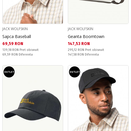
JACK WOLFSKIN
JACK WOLFSKIN
Sapca Baseball
Geanta Boomtown
Текуща цена:
Текуща цена:
69,59 RON
147,53 RON
Pret obisnuit:
Pret obisnuit:
139,18 RON
Pret obisnuit
295,12 RON
Pret obisnuit
Спестявате:
Спестявате:
69,59 RON
Diferenta
147,58 RON
Diferenta
OUTLET
OUTLET