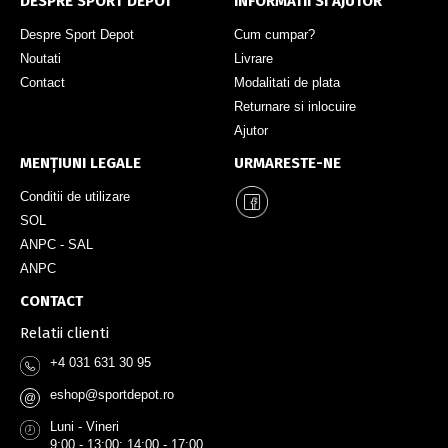
DESPRE SPORT DEPOT
INFORMATII SI AJUTOR
Despre Sport Depot
Cum cumpar?
Noutati
Livrare
Contact
Modalitati de plata
Returnare si inlocuire
Ajutor
MENȚIUNI LEGALE
URMARESTE-NE
Conditii de utilizare
SOL
ANPC - SAL
ANPC
CONTACT
Relatii clienti
+4 031 631 30 95
eshop@sportdepot.ro
@
Luni - Vineri
9:00 - 13:00; 14:00 - 17:00