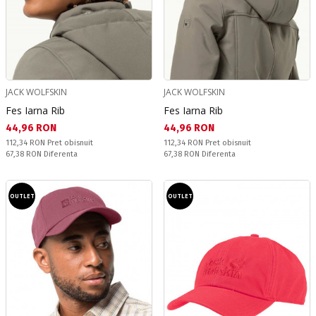
JACK WOLFSKIN
JACK WOLFSKIN
Fes Iarna Rib
Fes Iarna Rib
Текуща цена:
Текуща цена:
44,96 RON
44,96 RON
Pret obisnuit:
Pret obisnuit:
112,34 RON
Pret obisnuit
112,34 RON
Pret obisnuit
Спестявате:
Спестявате:
67,38 RON
Diferenta
67,38 RON
Diferenta
OUTLET
OUTLET