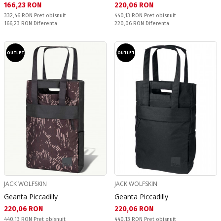
Текуща цена:
Текуща цена:
166,23 RON
220,06 RON
Pret obisnuit:
Pret obisnuit:
332,46 RON
Pret obisnuit
440,13 RON
Pret obisnuit
Спестявате:
Спестявате:
166,23 RON
Diferenta
220,06 RON
Diferenta
OUTLET
OUTLET
JACK WOLFSKIN
JACK WOLFSKIN
Geanta Piccadilly
Geanta Piccadilly
Текуща цена:
Текуща цена:
220,06 RON
220,06 RON
Pret obisnuit:
Pret obisnuit:
440,13 RON
Pret obisnuit
440,13 RON
Pret obisnuit