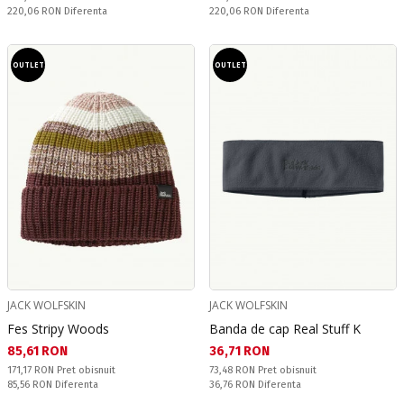
Спестявате:
Спестявате:
220,06 RON
Diferenta
220,06 RON
Diferenta
OUTLET
OUTLET
JACK WOLFSKIN
JACK WOLFSKIN
Fes Stripy Woods
Banda de cap Real Stuff K
Текуща цена:
Текуща цена:
85,61 RON
36,71 RON
Pret obisnuit:
Pret obisnuit:
171,17 RON
Pret obisnuit
73,48 RON
Pret obisnuit
Спестявате:
Спестявате:
85,56 RON
Diferenta
36,76 RON
Diferenta