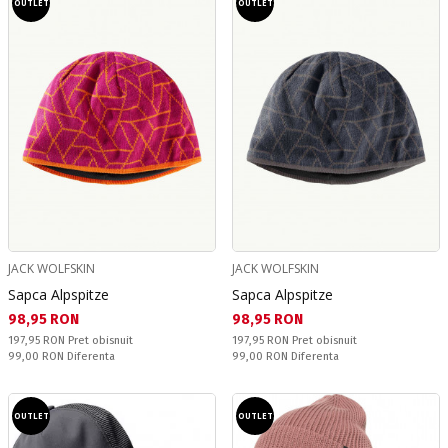
OUTLET
OUTLET
JACK WOLFSKIN
JACK WOLFSKIN
Sapca Alpspitze
Sapca Alpspitze
Текуща цена:
Текуща цена:
98,95 RON
98,95 RON
Pret obisnuit:
Pret obisnuit:
197,95 RON
Pret obisnuit
197,95 RON
Pret obisnuit
Спестявате:
Спестявате:
99,00 RON
Diferenta
99,00 RON
Diferenta
OUTLET
OUTLET