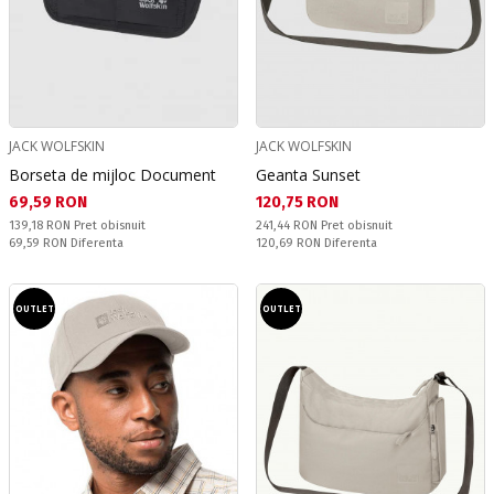
JACK WOLFSKIN
JACK WOLFSKIN
Borseta de mijloc Document
Geanta Sunset
Текуща цена:
Текуща цена:
69,59 RON
120,75 RON
Pret obisnuit:
Pret obisnuit:
139,18 RON
Pret obisnuit
241,44 RON
Pret obisnuit
Спестявате:
Спестявате:
69,59 RON
Diferenta
120,69 RON
Diferenta
OUTLET
OUTLET