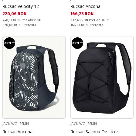
Rucsac Velocity 12
Rucsac Ancona
Текуща цена:
Текуща цена:
220,06 RON
166,23 RON
Pret obisnuit:
Pret obisnuit:
440,13 RON
Pret obisnuit
332,46 RON
Pret obisnuit
Спестявате:
Спестявате:
220,06 RON
Diferenta
166,23 RON
Diferenta
OUTLET
OUTLET
JACK WOLFSKIN
JACK WOLFSKIN
Rucsac Ancona
Rucsac Savona De Luxe