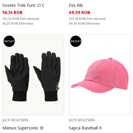
Sosete Trek Func Cl C
Fes Rib
Текуща цена:
Текуща цена:
56,14 RON
69,59 RON
Pret obisnuit:
Pret obisnuit:
112,34 RON
Pret obisnuit
139,18 RON
Pret obisnuit
Спестявате:
Спестявате:
56,20 RON
Diferenta
69,59 RON
Diferenta
OUTLET
OUTLET
JACK WOLFSKIN
JACK WOLFSKIN
Manusi Supersonic Xt
Sapca Baseball K