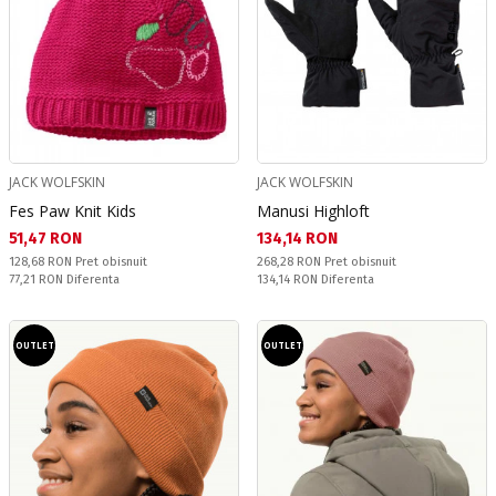
JACK WOLFSKIN
JACK WOLFSKIN
Fes Paw Knit Kids
Manusi Highloft
Текуща цена:
Текуща цена:
51,47 RON
134,14 RON
Pret obisnuit:
Pret obisnuit:
128,68 RON
Pret obisnuit
268,28 RON
Pret obisnuit
Спестявате:
Спестявате:
77,21 RON
Diferenta
134,14 RON
Diferenta
OUTLET
OUTLET