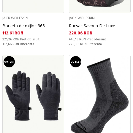
JACK WOLFSKIN
JACK WOLFSKIN
Borseta de mijloc 365
Rucsac Savona De Luxe
Текуща цена:
Текуща цена:
112,61 RON
220,06 RON
Pret obisnuit:
Pret obisnuit:
225,26 RON
Pret obisnuit
440,13 RON
Pret obisnuit
Спестявате:
Спестявате:
112,66 RON
Diferenta
220,06 RON
Diferenta
OUTLET
OUTLET