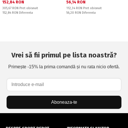
Текуща цена:
Текуща цена:
152,84 RON
56,14 RON
Pret obisnuit:
Pret obisnuit:
305,67 RON
Pret obisnuit
112,34 RON
Pret obisnuit
Спестявате:
Спестявате:
152,84 RON
Diferenta
56,20 RON
Diferenta
Vrei să fii primul pe lista noastră?
Primește -15% la prima comandă și nu rata nicio ofertă.
Aboneaza-te