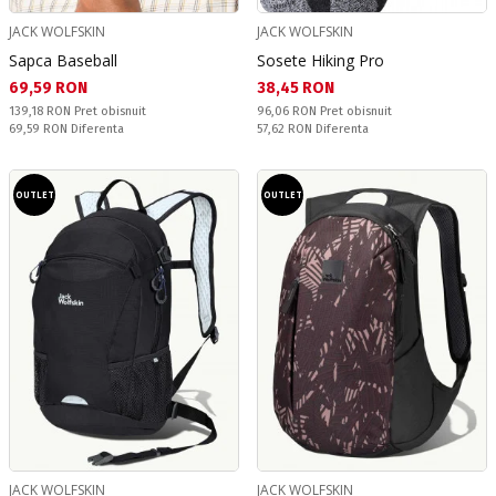
JACK WOLFSKIN
JACK WOLFSKIN
Sapca Baseball
Sosete Hiking Pro
Текуща цена:
Текуща цена:
69,59 RON
38,45 RON
Pret obisnuit:
Pret obisnuit:
139,18 RON
Pret obisnuit
96,06 RON
Pret obisnuit
Спестявате:
Спестявате:
69,59 RON
Diferenta
57,62 RON
Diferenta
OUTLET
OUTLET
JACK WOLFSKIN
JACK WOLFSKIN