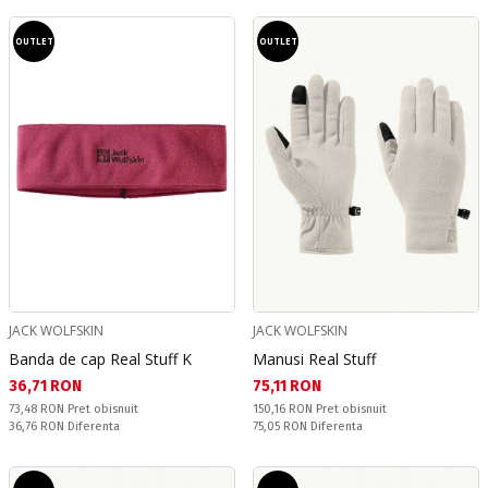
OUTLET
OUTLET
JACK WOLFSKIN
JACK WOLFSKIN
Banda de cap Real Stuff K
Manusi Real Stuff
Текуща цена:
Текуща цена:
36,71 RON
75,11 RON
Pret obisnuit:
Pret obisnuit:
73,48 RON
Pret obisnuit
150,16 RON
Pret obisnuit
Спестявате:
Спестявате:
36,76 RON
Diferenta
75,05 RON
Diferenta