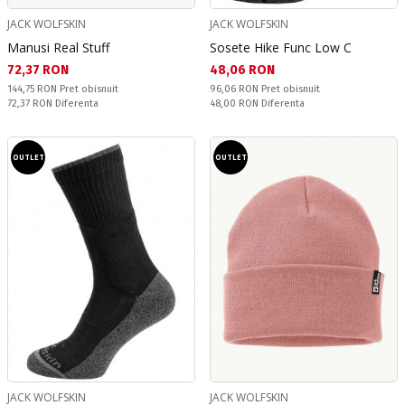
JACK WOLFSKIN
JACK WOLFSKIN
Manusi Real Stuff
Sosete Hike Func Low C
Текуща цена:
Текуща цена:
72,37 RON
48,06 RON
Pret obisnuit:
Pret obisnuit:
144,75 RON
Pret obisnuit
96,06 RON
Pret obisnuit
Спестявате:
Спестявате:
72,37 RON
Diferenta
48,00 RON
Diferenta
OUTLET
OUTLET
JACK WOLFSKIN
JACK WOLFSKIN