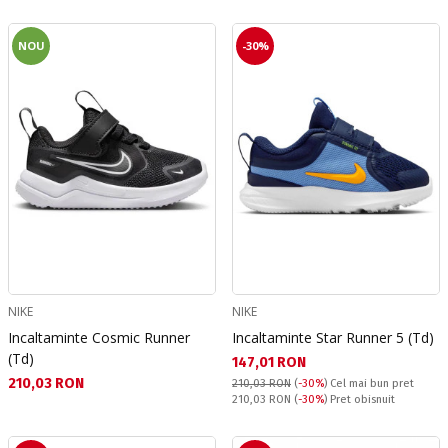
NOU
-30%
NIKE
NIKE
Incaltaminte Cosmic Runner
Incaltaminte Star Runner 5 (Td)
(Td)
Текуща цена:
147,01 RON
Текуща цена:
210,03 RON
210,03 RON
(
-30%
)
Cel mai bun pret
Pret obisnuit:
210,03 RON
(
-30%
) Pret obisnuit