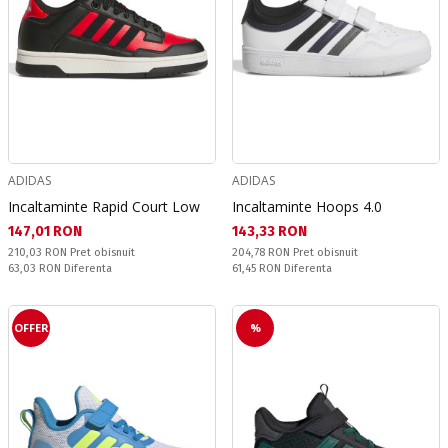
ADIDAS
ADIDAS
Incaltaminte Rapid Court Low
Incaltaminte Hoops 4.0
Текуща цена:
Текуща цена:
147,01 RON
143,33 RON
Pret obisnuit:
Pret obisnuit:
210,03 RON
Pret obisnuit
204,78 RON
Pret obisnuit
Спестявате:
Спестявате:
63,03 RON
Diferenta
61,45 RON
Diferenta
OFFER
%