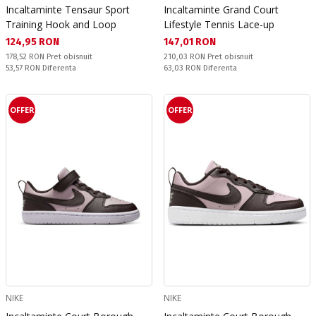
Incaltaminte Tensaur Sport
Incaltaminte Grand Court
Training Hook and Loop
Lifestyle Tennis Lace-up
Текуща цена:
Текуща цена:
124,95 RON
147,01 RON
Pret obisnuit:
Pret obisnuit:
178,52 RON
Pret obisnuit
210,03 RON
Pret obisnuit
Спестявате:
Спестявате:
53,57 RON
Diferenta
63,03 RON
Diferenta
OFFER
OFFER
NIKE
NIKE