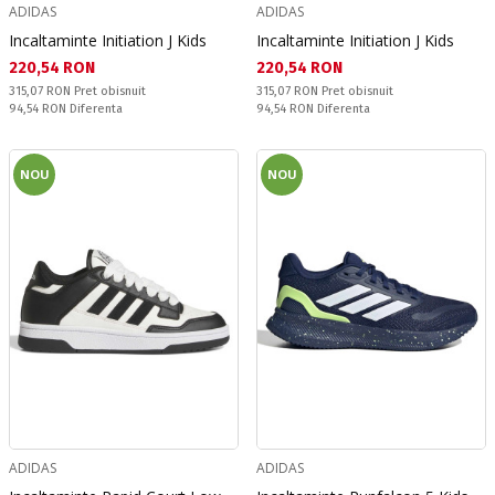
ADIDAS
ADIDAS
Incaltaminte Initiation J Kids
Incaltaminte Initiation J Kids
Текуща цена:
Текуща цена:
220,54 RON
220,54 RON
Pret obisnuit:
Pret obisnuit:
315,07 RON
Pret obisnuit
315,07 RON
Pret obisnuit
Спестявате:
Спестявате:
94,54 RON
Diferenta
94,54 RON
Diferenta
NOU
NOU
ADIDAS
ADIDAS