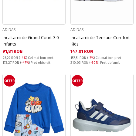
ADIDAS
ADIDAS
Incaltaminte Grand Court 3.0
Incaltaminte Tensaur Comfort
Infants
Kids
Текуща цена:
Текуща цена:
91,81 RON
147,01 RON
95,27 RON
(
-4%
)
Cel mai bun pret
157,51 RON
(
-7%
)
Cel mai bun pret
Pret obisnuit:
Pret obisnuit:
173,27 RON
(
-47%
) Pret obisnuit
210,03 RON
(
-30%
) Pret obisnuit
OFFER
OFFER