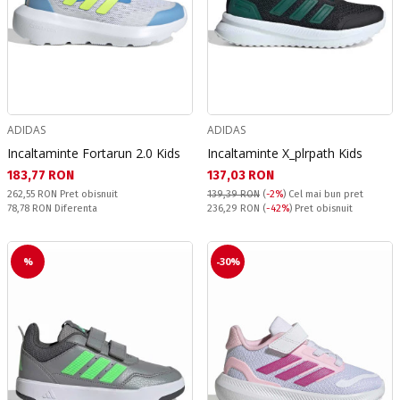
ADIDAS
ADIDAS
Incaltaminte Fortarun 2.0 Kids
Incaltaminte X_plrpath Kids
Текуща цена:
Текуща цена:
183,77 RON
137,03 RON
Pret obisnuit:
262,55 RON
Pret obisnuit
139,39 RON
(
-2%
)
Cel mai bun pret
Спестявате:
Pret obisnuit:
78,78 RON
Diferenta
236,29 RON
(
-42%
) Pret obisnuit
%
-30%