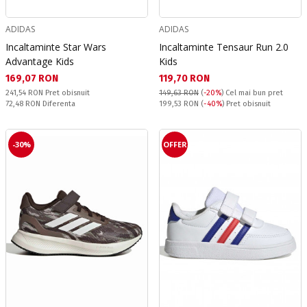
ADIDAS
ADIDAS
Incaltaminte Star Wars
Incaltaminte Tensaur Run 2.0
Advantage Kids
Kids
Текуща цена:
Текуща цена:
169,07 RON
119,70 RON
Pret obisnuit:
241,54 RON
Pret obisnuit
149,63 RON
(
-20%
)
Cel mai bun pret
Спестявате:
Pret obisnuit:
72,48 RON
Diferenta
199,53 RON
(
-40%
) Pret obisnuit
-30%
OFFER