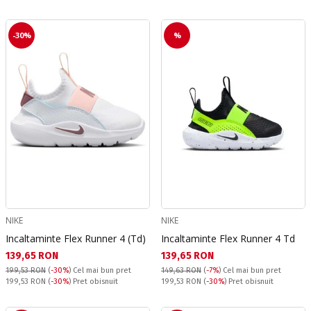
-30%
%
NIKE
NIKE
Incaltaminte Flex Runner 4 (Td)
Incaltaminte Flex Runner 4 Td
Текуща цена:
Текуща цена:
139,65 RON
139,65 RON
199,53 RON
(
-30%
)
Cel mai bun pret
149,63 RON
(
-7%
)
Cel mai bun pret
Pret obisnuit:
Pret obisnuit:
199,53 RON
(
-30%
) Pret obisnuit
199,53 RON
(
-30%
) Pret obisnuit