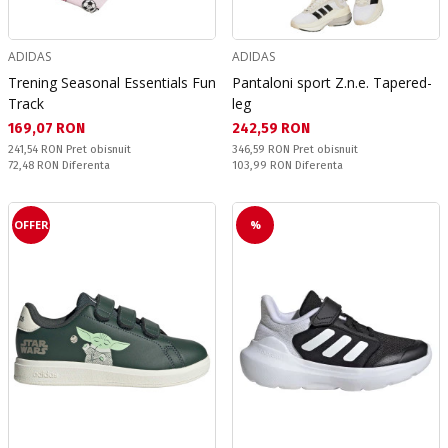
ADIDAS
ADIDAS
Trening Seasonal Essentials Fun
Pantaloni sport Z.n.e. Tapered-
Track
leg
Текуща цена:
Текуща цена:
169,07 RON
242,59 RON
Pret obisnuit:
Pret obisnuit:
241,54 RON
Pret obisnuit
346,59 RON
Pret obisnuit
Спестявате:
Спестявате:
72,48 RON
Diferenta
103,99 RON
Diferenta
OFFER
%