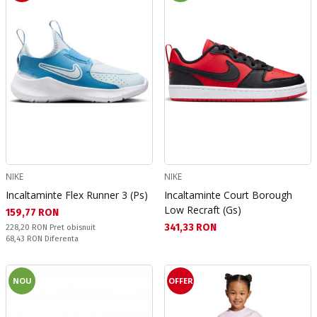
NIKE
NIKE
Incaltaminte Flex Runner 3 (Ps)
Incaltaminte Court Borough
Low Recraft (Gs)
Текуща цена:
159,77 RON
Текуща цена:
341,33 RON
Pret obisnuit:
228,20 RON
Pret obisnuit
Спестявате:
68,43 RON
Diferenta
NOU
OFFER