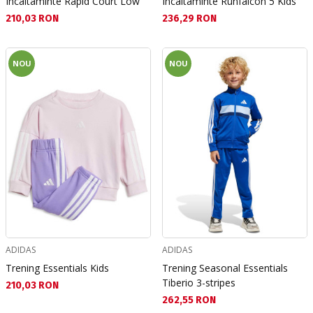
Incaltaminte Rapid Court Low
Incaltaminte Runfalcon 5 Kids
Текуща цена:
Текуща цена:
210,03 RON
236,29 RON
NOU
NOU
ADIDAS
ADIDAS
Trening Essentials Kids
Trening Seasonal Essentials
Tiberio 3-stripes
Текуща цена:
210,03 RON
Текуща цена:
262,55 RON