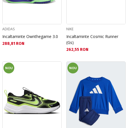
ADIDAS
NIKE
Incaltaminte Ownthegame 3.0
Incaltaminte Cosmic Runner
(Gs)
Текуща цена:
288,81 RON
Текуща цена:
262,55 RON
NOU
NOU