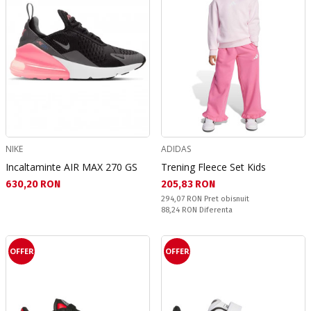
NIKE
ADIDAS
Incaltaminte AIR MAX 270 GS
Trening Fleece Set Kids
Текуща цена:
Текуща цена:
630,20 RON
205,83 RON
Pret obisnuit:
294,07 RON
Pret obisnuit
Спестявате:
88,24 RON
Diferenta
OFFER
OFFER