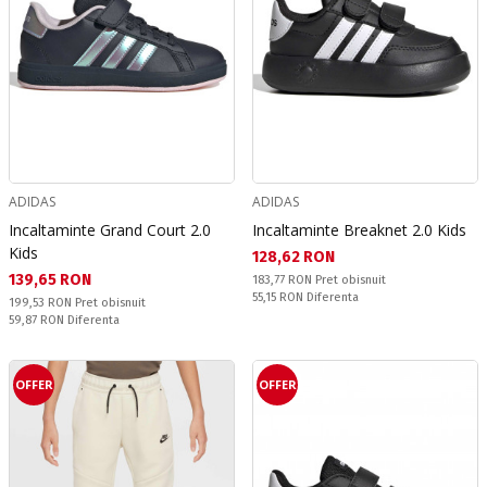
ADIDAS
ADIDAS
Incaltaminte Grand Court 2.0
Incaltaminte Breaknet 2.0 Kids
Kids
Текуща цена:
128,62 RON
Текуща цена:
139,65 RON
Pret obisnuit:
183,77 RON
Pret obisnuit
Спестявате:
55,15 RON
Diferenta
Pret obisnuit:
199,53 RON
Pret obisnuit
Спестявате:
59,87 RON
Diferenta
OFFER
OFFER