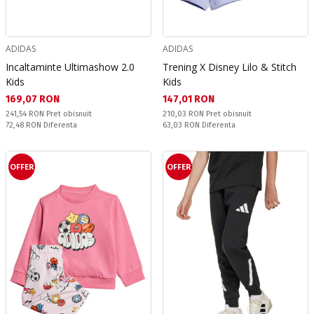
ADIDAS
ADIDAS
Incaltaminte Ultimashow 2.0
Trening X Disney Lilo & Stitch
Kids
Kids
Текуща цена:
Текуща цена:
169,07 RON
147,01 RON
Pret obisnuit:
Pret obisnuit:
241,54 RON
Pret obisnuit
210,03 RON
Pret obisnuit
Спестявате:
Спестявате:
72,48 RON
Diferenta
63,03 RON
Diferenta
OFFER
OFFER