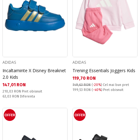
ADIDAS
ADIDAS
Incaltaminte X Disney Breaknet
Trening Essentials Joggers Kids
2.0 Kids
Текуща цена:
119,70 RON
Текуща цена:
147,01 RON
149,63 RON
(
-20%
)
Cel mai bun pret
Pret obisnuit:
199,53 RON
(
-40%
) Pret obisnuit
Pret obisnuit:
210,03 RON
Pret obisnuit
Спестявате:
63,03 RON
Diferenta
OFFER
OFFER