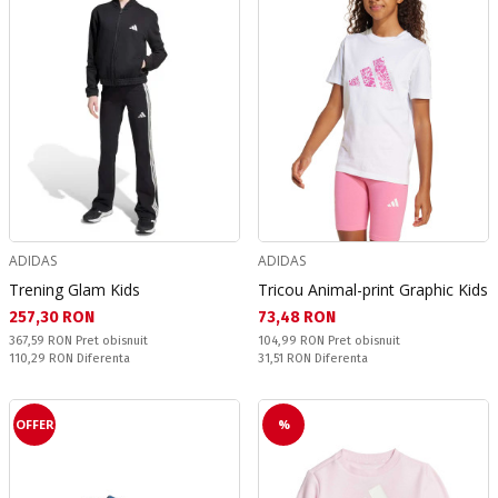
ADIDAS
ADIDAS
Trening Glam Kids
Tricou Animal-print Graphic Kids
Текуща цена:
Текуща цена:
257,30 RON
73,48 RON
Pret obisnuit:
Pret obisnuit:
367,59 RON
Pret obisnuit
104,99 RON
Pret obisnuit
Спестявате:
Спестявате:
110,29 RON
Diferenta
31,51 RON
Diferenta
OFFER
%