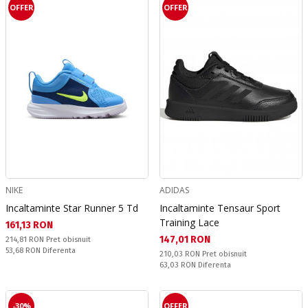
OFFER
OFFER
NIKE
ADIDAS
Incaltaminte Star Runner 5 Td
Incaltaminte Tensaur Sport
Training Lace
Текуща цена:
161,13 RON
Текуща цена:
147,01 RON
Pret obisnuit:
214,81 RON
Pret obisnuit
Спестявате:
53,68 RON
Diferenta
Pret obisnuit:
210,03 RON
Pret obisnuit
Спестявате:
63,03 RON
Diferenta
-30%
OFFER