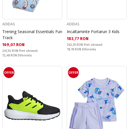
ADIDAS
ADIDAS
Trening Seasonal Essentials Fun
Incaltaminte Fortarun 3 Kids
Track
Текуща цена:
183,77 RON
Текуща цена:
169,07 RON
Pret obisnuit:
262,55 RON
Pret obisnuit
Спестявате:
78,78 RON
Diferenta
Pret obisnuit:
241,54 RON
Pret obisnuit
Спестявате:
72,48 RON
Diferenta
OFFER
OFFER