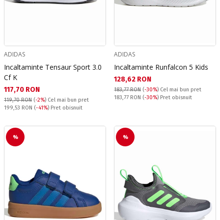
ADIDAS
ADIDAS
Incaltaminte Tensaur Sport 3.0
Incaltaminte Runfalcon 5 Kids
Cf K
Текуща цена:
128,62 RON
Текуща цена:
117,70 RON
183,77 RON
(
-30%
)
Cel mai bun pret
Pret obisnuit:
183,77 RON
(
-30%
) Pret obisnuit
119,70 RON
(
-2%
)
Cel mai bun pret
Pret obisnuit:
199,53 RON
(
-41%
) Pret obisnuit
%
%