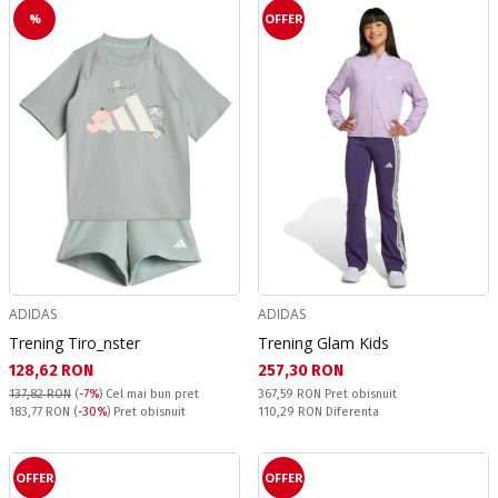
%
OFFER
ADIDAS
ADIDAS
Trening Tiro_nster
Trening Glam Kids
Текуща цена:
Текуща цена:
128,62 RON
257,30 RON
Pret obisnuit:
137,82 RON
(
-7%
)
Cel mai bun pret
367,59 RON
Pret obisnuit
Pret obisnuit:
Спестявате:
183,77 RON
(
-30%
) Pret obisnuit
110,29 RON
Diferenta
OFFER
OFFER