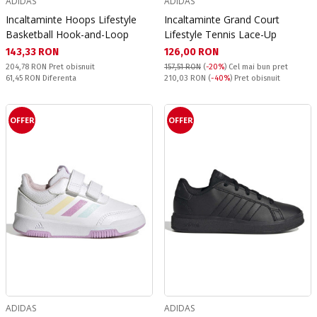
ADIDAS
ADIDAS
Incaltaminte Hoops Lifestyle
Incaltaminte Grand Court
Basketball Hook-and-Loop
Lifestyle Tennis Lace-Up
Текуща цена:
Текуща цена:
143,33 RON
126,00 RON
Pret obisnuit:
204,78 RON
Pret obisnuit
157,51 RON
(
-20%
)
Cel mai bun pret
Спестявате:
Pret obisnuit:
61,45 RON
Diferenta
210,03 RON
(
-40%
) Pret obisnuit
OFFER
OFFER
ADIDAS
ADIDAS