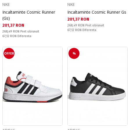
NIKE
NIKE
Incaltaminte Cosmic Runner
Incaltaminte Cosmic Runner Gs
(Gs)
Текуща цена:
201,37 RON
Текуща цена:
201,37 RON
Pret obisnuit:
268,49 RON
Pret obisnuit
Спестявате:
67,12 RON
Diferenta
Pret obisnuit:
268,49 RON
Pret obisnuit
Спестявате:
67,12 RON
Diferenta
OFFER
%