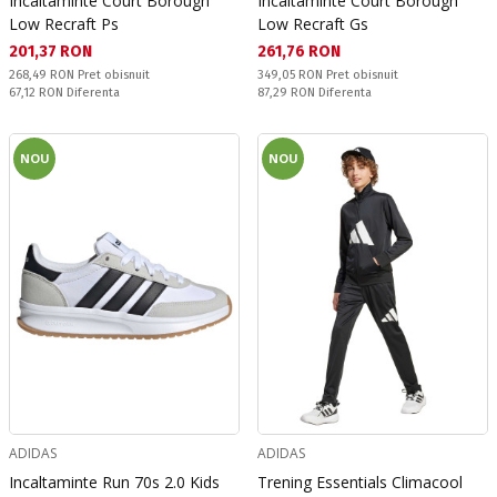
Incaltaminte Court Borough
Incaltaminte Court Borough
Low Recraft Ps
Low Recraft Gs
Текуща цена:
Текуща цена:
201,37 RON
261,76 RON
Pret obisnuit:
Pret obisnuit:
268,49 RON
Pret obisnuit
349,05 RON
Pret obisnuit
Спестявате:
Спестявате:
67,12 RON
Diferenta
87,29 RON
Diferenta
NOU
NOU
ADIDAS
ADIDAS
Incaltaminte Run 70s 2.0 Kids
Trening Essentials Climacool