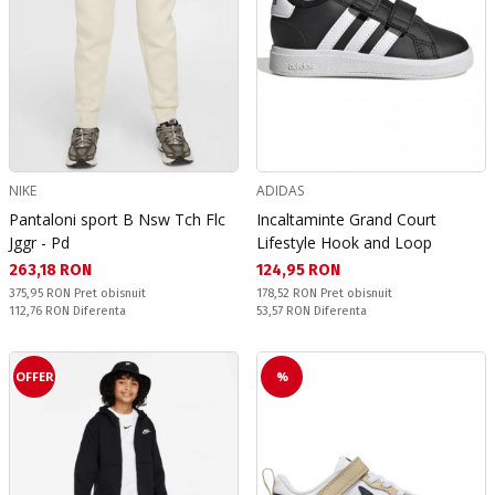
NIKE
ADIDAS
Pantaloni sport B Nsw Tch Flc
Incaltaminte Grand Court
Jggr - Pd
Lifestyle Hook and Loop
Текуща цена:
Текуща цена:
263,18 RON
124,95 RON
Pret obisnuit:
Pret obisnuit:
375,95 RON
Pret obisnuit
178,52 RON
Pret obisnuit
Спестявате:
Спестявате:
112,76 RON
Diferenta
53,57 RON
Diferenta
OFFER
%