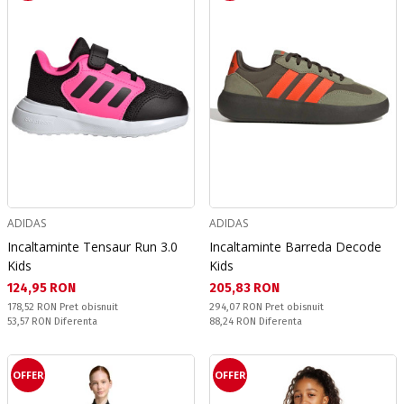
ADIDAS
ADIDAS
Incaltaminte Tensaur Run 3.0
Incaltaminte Barreda Decode
Kids
Kids
Текуща цена:
Текуща цена:
124,95 RON
205,83 RON
Pret obisnuit:
Pret obisnuit:
178,52 RON
Pret obisnuit
294,07 RON
Pret obisnuit
Спестявате:
Спестявате:
53,57 RON
Diferenta
88,24 RON
Diferenta
OFFER
OFFER