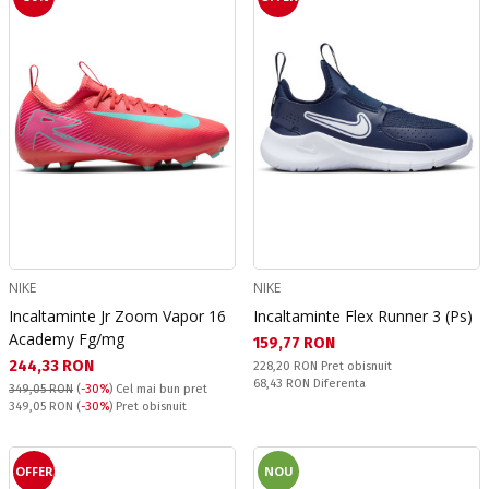
NIKE
NIKE
Incaltaminte Jr Zoom Vapor 16
Incaltaminte Flex Runner 3 (Ps)
Academy Fg/mg
Текуща цена:
159,77 RON
Текуща цена:
244,33 RON
Pret obisnuit:
228,20 RON
Pret obisnuit
Спестявате:
68,43 RON
Diferenta
349,05 RON
(
-30%
)
Cel mai bun pret
Pret obisnuit:
349,05 RON
(
-30%
) Pret obisnuit
OFFER
NOU