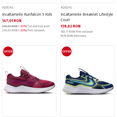
ADIDAS
ADIDAS
Incaltaminte Runfalcon 5 Kids
Incaltaminte Breaknet Lifestyle
Court
Текуща цена:
147,01 RON
Текуща цена:
128,62 RON
210,03 RON
(
-30%
)
Cel mai bun pret
Pret obisnuit:
210,03 RON
(
-30%
) Pret obisnuit
Pret obisnuit:
183,77 RON
Pret obisnuit
Спестявате:
55,15 RON
Diferenta
OFFER
OFFER