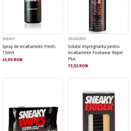
SNEAKY
GRANGERS
Spray de incaltaminte Fresh-
Solutie Impregnanta pentru
150ml
Incaltaminte Footwear Repel
Plus
Текуща цена:
41,99 RON
Текуща цена:
73,52 RON