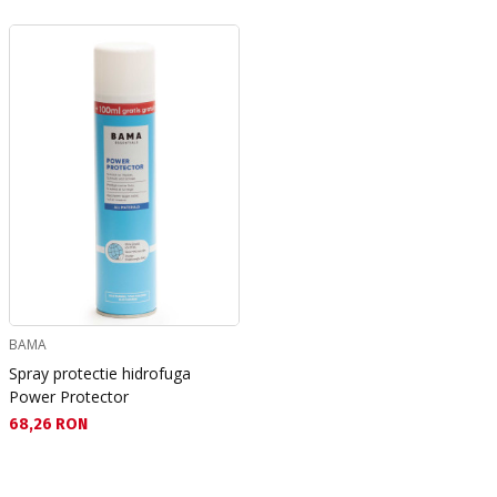
BAMA
Spray protectie hidrofuga
Power Protector
Текуща цена:
68,26 RON