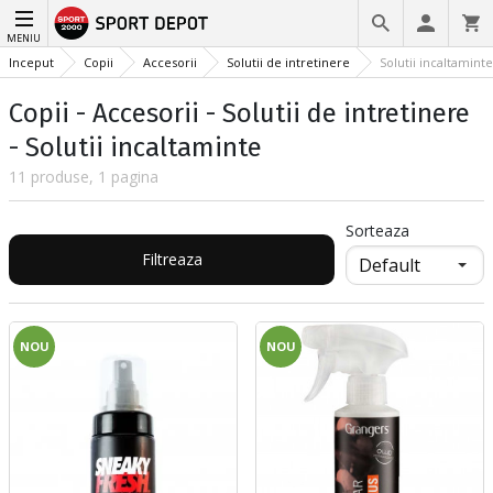
MENIU
Inceput
Copii
Accesorii
Solutii de intretinere
Solutii incaltaminte
Copii - Accesorii - Solutii de intretinere
- Solutii incaltaminte
11 produse, 1 pagina
Sorteaza
Filtreaza
NOU
NOU