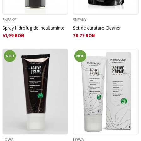
SNEAKY
SNEAKY
Spray hidrofug de incaltaminte
Set de curatare Cleaner
Текуща цена:
Текуща цена:
41,99 RON
78,77 RON
NOU
NOU
LOWA
LOWA