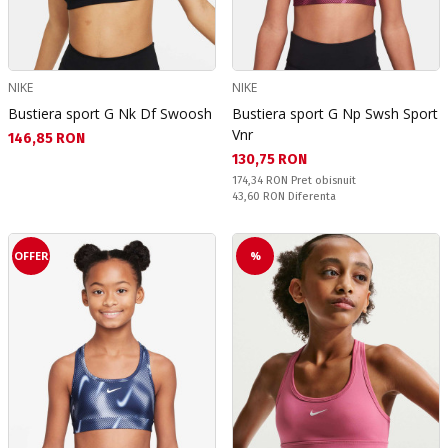
NIKE
NIKE
Bustiera sport G Nk Df Swoosh
Bustiera sport G Np Swsh Sport
Vnr
Текуща цена:
146,85 RON
Текуща цена:
130,75 RON
Pret obisnuit:
174,34 RON
Pret obisnuit
Спестявате:
43,60 RON
Diferenta
OFFER
%