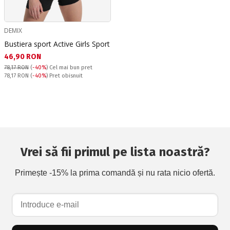
DEMIX
Bustiera sport Active Girls Sport
Текуща цена:
46,90 RON
78,17 RON
(
-40%
)
Cel mai bun pret
Pret obisnuit:
78,17 RON
(
-40%
) Pret obisnuit
Vrei să fii primul pe lista noastră?
Primește -15% la prima comandă și nu rata nicio ofertă.