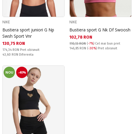
NIKE
NIKE
Bustiera sport juniori G Np
Bustiera sport G Nk Df Swoosh
Swsh Sport Vnr
Текуща цена:
102,78 RON
Текуща цена:
130,75 RON
110,13 RON
(
-7%
)
Cel mai bun pret
Pret obisnuit:
146,85 RON
(
-30%
) Pret obisnuit
Pret obisnuit:
174,34 RON
Pret obisnuit
Спестявате:
43,60 RON
Diferenta
NOU
-40%