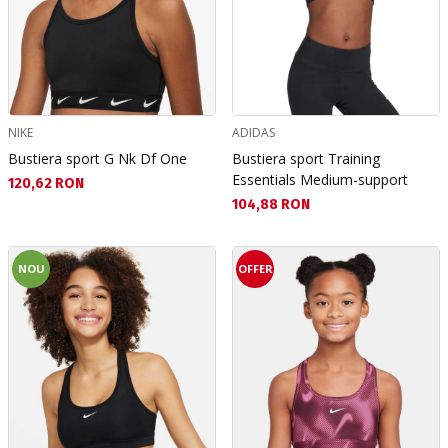
NIKE
ADIDAS
Bustiera sport G Nk Df One
Bustiera sport Training
Essentials Medium-support
Текуща цена:
120,62 RON
Текуща цена:
104,88 RON
NOU
OFFER