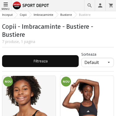
MENIU
Inceput
Copii
Imbracaminte
Bustiere
Bustiere
Copii - Imbracaminte - Bustiere -
Bustiere
7 produse, 1 pagina
Sorteaza
Filtreaza
NOU
NOU