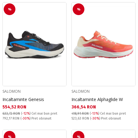
%
%
SALOMON
SALOMON
Incaltaminte Genesis
Incaltaminte Alphaglide W
Текуща цена:
Текуща цена:
554,52 RON
366,54 RON
633,72 RON
(
-12%
)
Cel mai bun pret
418,91 RON
(
-13%
)
Cel mai bun pret
Pret obisnuit:
Pret obisnuit:
792,17 RON
(
-30%
) Pret obisnuit
523,63 RON
(
-30%
) Pret obisnuit
%
%