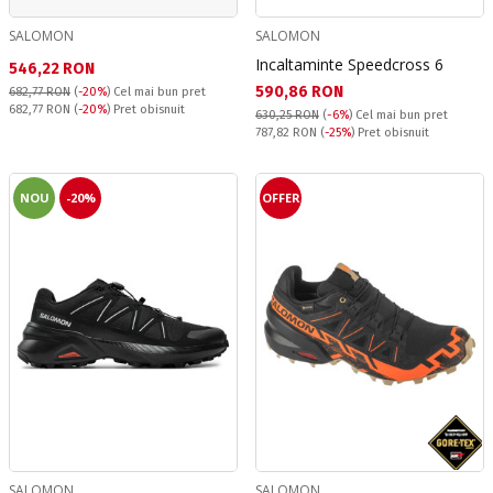
SALOMON
SALOMON
Incaltaminte Speedcross 6
Текуща цена:
546,22 RON
Текуща цена:
590,86 RON
682,77 RON
(
-20%
)
Cel mai bun pret
Pret obisnuit:
682,77 RON
(
-20%
) Pret obisnuit
630,25 RON
(
-6%
)
Cel mai bun pret
Pret obisnuit:
787,82 RON
(
-25%
) Pret obisnuit
NOU
-20%
OFFER
SALOMON
SALOMON