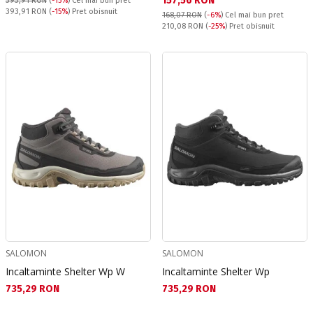
157,56 RON
393,91 RON
(
-15%
)
Cel mai bun pret
Pret obisnuit:
393,91 RON
(
-15%
) Pret obisnuit
168,07 RON
(
-6%
)
Cel mai bun pret
Pret obisnuit:
210,08 RON
(
-25%
) Pret obisnuit
SALOMON
SALOMON
Incaltaminte Shelter Wp W
Incaltaminte Shelter Wp
Текуща цена:
Текуща цена:
735,29 RON
735,29 RON