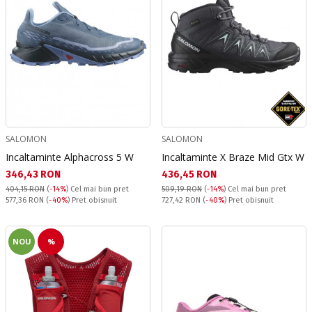
SALOMON
SALOMON
Incaltaminte Alphacross 5 W
Incaltaminte X Braze Mid Gtx W
Текуща цена:
Текуща цена:
346,43 RON
436,45 RON
404,15 RON
(
-14%
)
Cel mai bun pret
509,19 RON
(
-14%
)
Cel mai bun pret
Pret obisnuit:
Pret obisnuit:
577,36 RON
(
-40%
) Pret obisnuit
727,42 RON
(
-40%
) Pret obisnuit
NOU
%