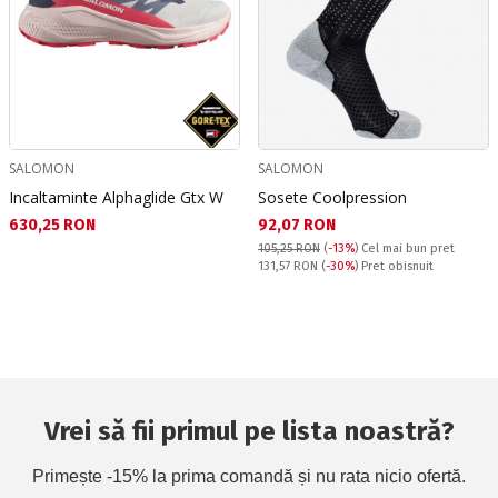
SALOMON
SALOMON
Incaltaminte Alphaglide Gtx W
Sosete Coolpression
Текуща цена:
Текуща цена:
630,25 RON
92,07 RON
105,25 RON
(
-13%
)
Cel mai bun pret
Pret obisnuit:
131,57 RON
(
-30%
) Pret obisnuit
Vrei să fii primul pe lista noastră?
Primește -15% la prima comandă și nu rata nicio ofertă.