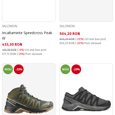
SALOMON
SALOMON
Incaltaminte Speedcross Peak
Текуща цена:
504,20 RON
W
630,25 RON
(
-20%
)
Cel mai bun pret
Pret obisnuit:
630,25 RON
(
-20%
) Pret obisnuit
Текуща цена:
433,30 RON
462,18 RON
(
-6%
)
Cel mai bun pret
Pret obisnuit:
577,73 RON
(
-25%
) Pret obisnuit
NOU
-20%
NOU
-20%