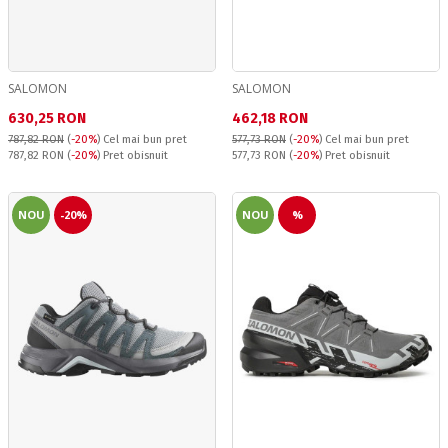
SALOMON
SALOMON
Текуща цена:
Текуща цена:
630,25 RON
462,18 RON
787,82 RON
(
-20%
)
Cel mai bun pret
577,73 RON
(
-20%
)
Cel mai bun pret
Pret obisnuit:
Pret obisnuit:
787,82 RON
(
-20%
) Pret obisnuit
577,73 RON
(
-20%
) Pret obisnuit
NOU
-20%
NOU
%