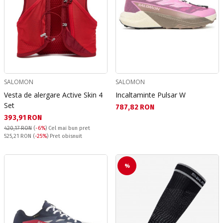
SALOMON
SALOMON
Vesta de alergare Active Skin 4
Incaltaminte Pulsar W
Set
Текуща цена:
787,82 RON
Текуща цена:
393,91 RON
420,17 RON
(
-6%
)
Cel mai bun pret
Pret obisnuit:
525,21 RON
(
-25%
) Pret obisnuit
%