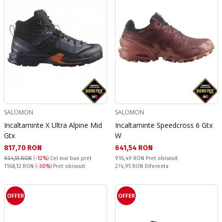
SALOMON
SALOMON
Incaltaminte X Ultra Alpine Mid
Incaltaminte Speedcross 6 Gtx
Gtx
W
Текуща цена:
Текуща цена:
817,70 RON
641,54 RON
Pret obisnuit:
934,51 RON
(
-12%
)
Cel mai bun pret
916,49 RON
Pret obisnuit
Pret obisnuit:
Спестявате:
1168,12 RON
(
-30%
) Pret obisnuit
274,95 RON
Diferenta
OFFER
OFFER