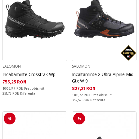
SALOMON
SALOMON
Incaltaminte Crosstrak Wp
Incaltaminte X Ultra Alpine Mid
Gtx W 9
Текуща цена:
755,25 RON
Текуща цена:
827,21 RON
Pret obisnuit:
1006,99 RON
Pret obisnuit
Спестявате:
251,73 RON
Diferenta
Pret obisnuit:
1181,72 RON
Pret obisnuit
Спестявате:
354,52 RON
Diferenta
%
%