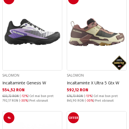
SALOMON
SALOMON
Incaltaminte Genesis W
Incaltaminte X Ultra 5 Gtx W
Текуща цена:
Текуща цена:
554,52 RON
592,12 RON
633,72 RON
(
-12%
)
Cel mai bun pret
676,73 RON
(
-13%
)
Cel mai bun pret
Pret obisnuit:
Pret obisnuit:
792,17 RON
(
-30%
) Pret obisnuit
845,90 RON
(
-30%
) Pret obisnuit
%
OFFER