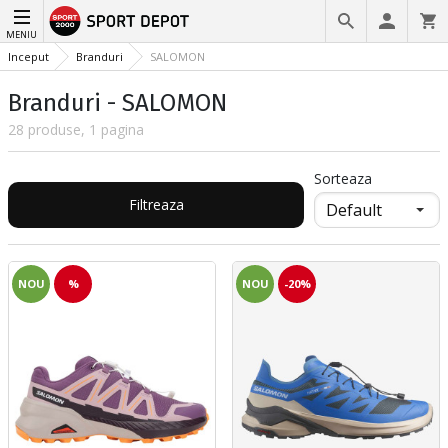
MENIU
Inceput
Branduri
SALOMON
Branduri - SALOMON
28 produse, 1 pagina
Sorteaza
Filtreaza
NOU
%
NOU
-20%