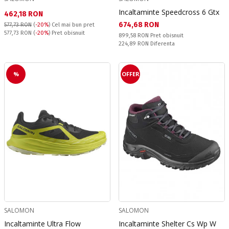
Incaltaminte Speedcross 6 Gtx
Текуща цена:
462,18 RON
Текуща цена:
674,68 RON
577,73 RON
(
-20%
)
Cel mai bun pret
Pret obisnuit:
577,73 RON
(
-20%
) Pret obisnuit
Pret obisnuit:
899,58 RON
Pret obisnuit
Спестявате:
224,89 RON
Diferenta
%
OFFER
SALOMON
SALOMON
Incaltaminte Ultra Flow
Incaltaminte Shelter Cs Wp W