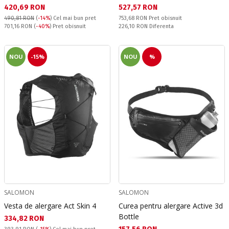
Текуща цена:
Текуща цена:
420,69 RON
527,57 RON
Pret obisnuit:
490,81 RON
(
-14%
)
Cel mai bun pret
753,68 RON
Pret obisnuit
Pret obisnuit:
Спестявате:
701,16 RON
(
-40%
) Pret obisnuit
226,10 RON
Diferenta
NOU
-15%
NOU
%
SALOMON
SALOMON
Vesta de alergare Act Skin 4
Curea pentru alergare Active 3d
Bottle
Текуща цена:
334,82 RON
Текуща цена: