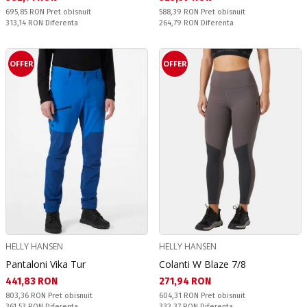
Pret obisnuit:
Pret obisnuit:
695,85 RON
Pret obisnuit
588,39 RON
Pret obisnuit
Спестявате:
Спестявате:
313,14 RON
Diferenta
264,79 RON
Diferenta
OFFER
OFFER
HELLY HANSEN
HELLY HANSEN
Pantaloni Vika Tur
Colanti W Blaze 7/8
Текуща цена:
Текуща цена:
441,83 RON
271,94 RON
Pret obisnuit:
Pret obisnuit:
803,36 RON
Pret obisnuit
604,31 RON
Pret obisnuit
Спестявате:
Спестявате:
361,53 RON
Diferenta
332,37 RON
Diferenta