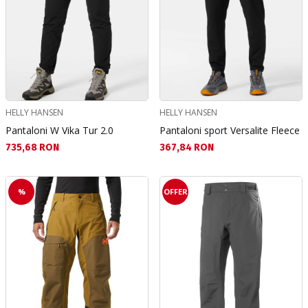
HELLY HANSEN
HELLY HANSEN
Pantaloni W Vika Tur 2.0
Pantaloni sport Versalite Fleece
Текуща цена:
Текуща цена:
735,68 RON
367,84 RON
%
OFFER