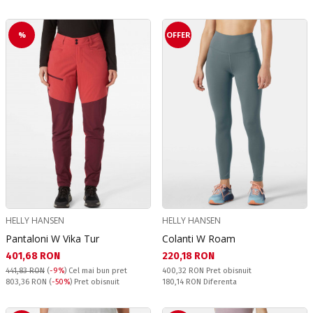
%
OFFER
HELLY HANSEN
HELLY HANSEN
Pantaloni W Vika Tur
Colanti W Roam
Текуща цена:
Текуща цена:
401,68 RON
220,18 RON
Pret obisnuit:
441,83 RON
(
-9%
)
Cel mai bun pret
400,32 RON
Pret obisnuit
Pret obisnuit:
Спестявате:
803,36 RON
(
-50%
) Pret obisnuit
180,14 RON
Diferenta