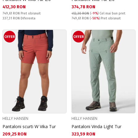
Текуща цена:
Текуща цена:
412,30 RON
374,78 RON
Pret obisnuit:
749,61 RON
Pret obisnuit
412,30 RON
(
-9%
)
Cel mai bun pret
Спестявате:
Pret obisnuit:
337,31 RON
Diferenta
749,61 RON
(
-50%
) Pret obisnuit
OFFER
OFFER
HELLY HANSEN
HELLY HANSEN
Pantaloni scurti W Vika Tur
Pantaloni Vinda Light Tur
Текуща цена:
Текуща цена:
209,25 RON
323,59 RON