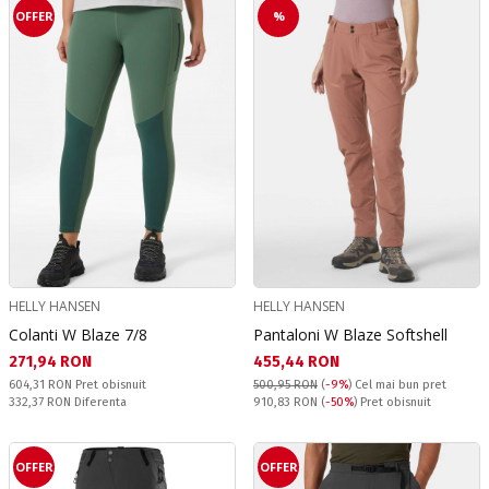
OFFER
%
HELLY HANSEN
HELLY HANSEN
Colanti W Blaze 7/8
Pantaloni W Blaze Softshell
Текуща цена:
Текуща цена:
271,94 RON
455,44 RON
Pret obisnuit:
604,31 RON
Pret obisnuit
500,95 RON
(
-9%
)
Cel mai bun pret
Спестявате:
Pret obisnuit:
332,37 RON
Diferenta
910,83 RON
(
-50%
) Pret obisnuit
OFFER
OFFER