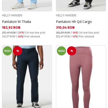
HELLY HANSEN
HELLY HANSEN
Pantaloni W Thalia
Pantaloni Hh Qd Cargo
Текуща цена:
Текуща цена:
183,92 RON
310,04 RON
257,49 RON
(
-29%
)
Cel mai bun pret
362,59 RON
(
-14%
)
Cel mai bun pret
Pret obisnuit:
Pret obisnuit:
341,57 RON
(
-46%
) Pret obisnuit
525,49 RON
(
-41%
) Pret obisnuit
NOU
%
NOU
%