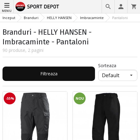
MENIU
Inceput
Branduri
HELLY HANSEN
Imbracaminte
Pantaloni
Branduri - HELLY HANSEN -
Imbracaminte - Pantaloni
90 produse, 2 pagini
Sorteaza
Filtreaza
-55%
NOU