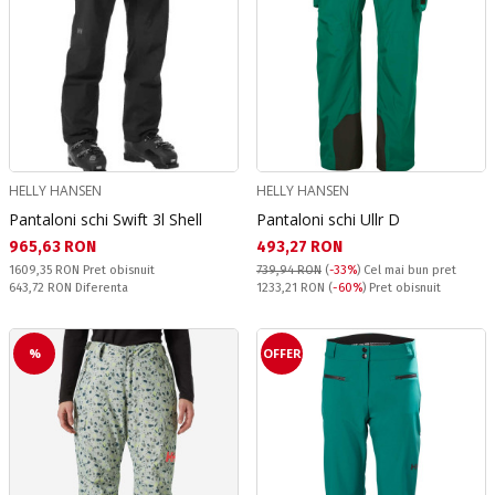
HELLY HANSEN
HELLY HANSEN
Pantaloni schi Swift 3l Shell
Pantaloni schi Ullr D
Текуща цена:
Текуща цена:
965,63 RON
493,27 RON
Pret obisnuit:
1609,35 RON
Pret obisnuit
739,94 RON
(
-33%
)
Cel mai bun pret
Спестявате:
Pret obisnuit:
643,72 RON
Diferenta
1233,21 RON
(
-60%
) Pret obisnuit
%
OFFER