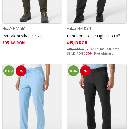
HELLY HANSEN
HELLY HANSEN
Pantaloni Vika Tur 2.0
Pantaloni W Elv Light Zip Off
Текуща цена:
Текуща цена:
735,68 RON
415,13 RON
520,23 RON
(
-20%
)
Cel mai bun pret
Pret obisnuit:
683,13 RON
(
-39%
) Pret obisnuit
NOU
%
NOU
%