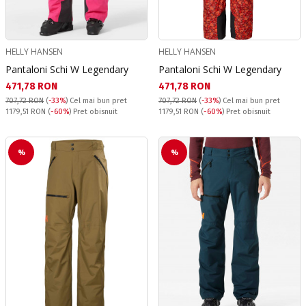
HELLY HANSEN
HELLY HANSEN
Pantaloni Schi W Legendary
Pantaloni Schi W Legendary
Текуща цена:
Текуща цена:
471,78 RON
471,78 RON
707,72 RON
(
-33%
)
Cel mai bun pret
707,72 RON
(
-33%
)
Cel mai bun pret
Pret obisnuit:
Pret obisnuit:
1179,51 RON
(
-60%
) Pret obisnuit
1179,51 RON
(
-60%
) Pret obisnuit
%
%