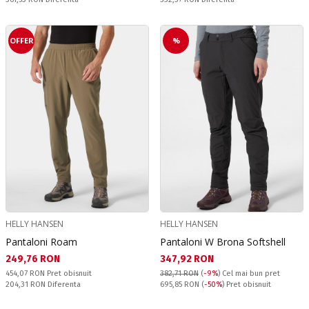
OFFER
%
HELLY HANSEN
HELLY HANSEN
Pantaloni Roam
Pantaloni W Brona Softshell
Текуща цена:
Текуща цена:
249,76 RON
347,92 RON
Pret obisnuit:
454,07 RON
Pret obisnuit
382,71 RON
(
-9%
)
Cel mai bun pret
Спестявате:
Pret obisnuit:
204,31 RON
Diferenta
695,85 RON
(
-50%
) Pret obisnuit