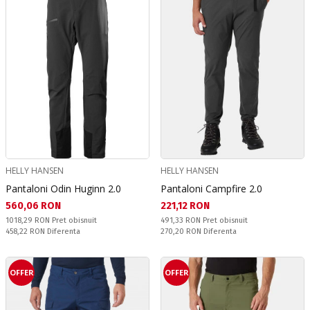
HELLY HANSEN
HELLY HANSEN
Pantaloni Odin Huginn 2.0
Pantaloni Campfire 2.0
Текуща цена:
Текуща цена:
560,06 RON
221,12 RON
Pret obisnuit:
Pret obisnuit:
1018,29 RON
Pret obisnuit
491,33 RON
Pret obisnuit
Спестявате:
Спестявате:
458,22 RON
Diferenta
270,20 RON
Diferenta
OFFER
OFFER