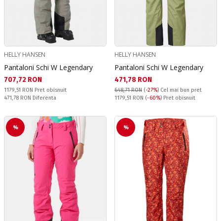
HELLY HANSEN
HELLY HANSEN
Pantaloni Schi W Legendary
Pantaloni Schi W Legendary
Текуща цена:
Текуща цена:
707,72 RON
471,78 RON
Pret obisnuit:
1179,51 RON
Pret obisnuit
648,71 RON
(
-27%
)
Cel mai bun pret
Спестявате:
Pret obisnuit:
471,78 RON
Diferenta
1179,51 RON
(
-60%
) Pret obisnuit
%
%