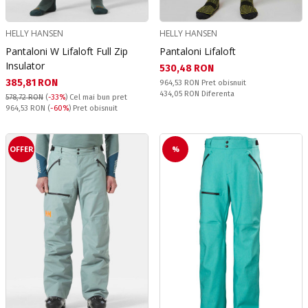
HELLY HANSEN
HELLY HANSEN
Pantaloni W Lifaloft Full Zip
Pantaloni Lifaloft
Insulator
Текуща цена:
530,48 RON
Текуща цена:
385,81 RON
Pret obisnuit:
964,53 RON
Pret obisnuit
Спестявате:
434,05 RON
Diferenta
578,72 RON
(
-33%
)
Cel mai bun pret
Pret obisnuit:
964,53 RON
(
-60%
) Pret obisnuit
OFFER
%