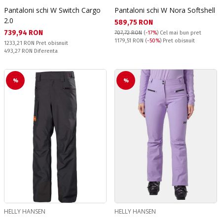
Pantaloni schi W Switch Cargo
Pantaloni schi W Nora Softshell
2.0
Текуща цена:
589,75 RON
Текуща цена:
739,94 RON
707,72 RON
(
-17%
)
Cel mai bun pret
Pret obisnuit:
1179,51 RON
(
-50%
) Pret obisnuit
Pret obisnuit:
1233,21 RON
Pret obisnuit
Спестявате:
493,27 RON
Diferenta
%
%
HELLY HANSEN
HELLY HANSEN