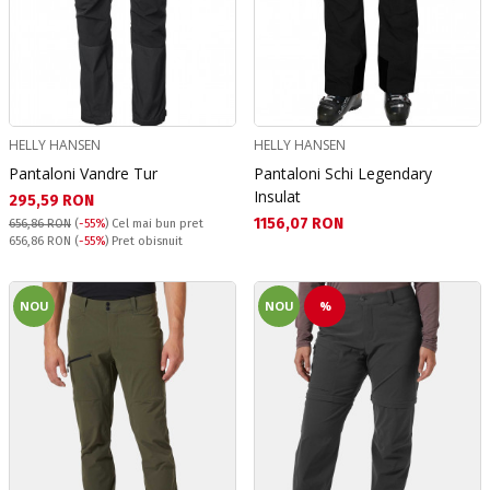
HELLY HANSEN
HELLY HANSEN
Pantaloni Vandre Tur
Pantaloni Schi Legendary
Insulat
Текуща цена:
295,59 RON
Текуща цена:
1156,07 RON
656,86 RON
(
-55%
)
Cel mai bun pret
Pret obisnuit:
656,86 RON
(
-55%
) Pret obisnuit
NOU
NOU
%