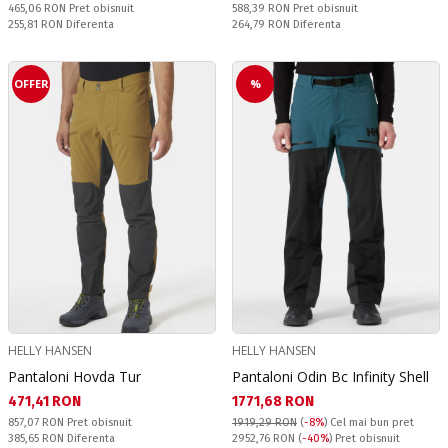
Pret obisnuit:
Pret obisnuit:
465,06 RON
Pret obisnuit
588,39 RON
Pret obisnuit
Спестявате:
Спестявате:
255,81 RON
Diferenta
264,79 RON
Diferenta
OFFER
%
HELLY HANSEN
HELLY HANSEN
Pantaloni Hovda Tur
Pantaloni Odin Bc Infinity Shell
Текуща цена:
Текуща цена:
471,41 RON
1771,68 RON
Pret obisnuit:
857,07 RON
Pret obisnuit
1919,29 RON
(
-8%
)
Cel mai bun pret
Спестявате:
Pret obisnuit:
385,65 RON
Diferenta
2952,76 RON
(
-40%
) Pret obisnuit