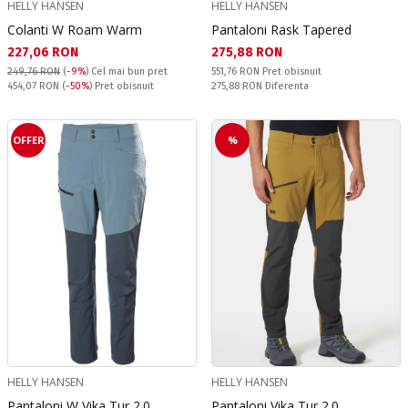
HELLY HANSEN
HELLY HANSEN
Colanti W Roam Warm
Pantaloni Rask Tapered
Текуща цена:
Текуща цена:
227,06 RON
275,88 RON
Pret obisnuit:
249,76 RON
(
-9%
)
Cel mai bun pret
551,76 RON
Pret obisnuit
Pret obisnuit:
Спестявате:
454,07 RON
(
-50%
) Pret obisnuit
275,88 RON
Diferenta
OFFER
%
HELLY HANSEN
HELLY HANSEN
Pantaloni W Vika Tur 2.0
Pantaloni Vika Tur 2.0