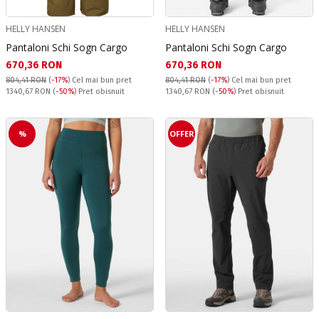
HELLY HANSEN
HELLY HANSEN
Pantaloni Schi Sogn Cargo
Pantaloni Schi Sogn Cargo
Текуща цена:
Текуща цена:
670,36 RON
670,36 RON
804,41 RON
(
-17%
)
Cel mai bun pret
804,41 RON
(
-17%
)
Cel mai bun pret
Pret obisnuit:
Pret obisnuit:
1340,67 RON
(
-50%
) Pret obisnuit
1340,67 RON
(
-50%
) Pret obisnuit
%
OFFER