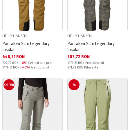
HELLY HANSEN
HELLY HANSEN
Pantaloni Schi Legendary
Pantaloni Schi Legendary
Insulat
Insulat
Текуща цена:
Текуща цена:
648,71 RON
707,72 RON
Pret obisnuit:
707,72 RON
(
-8%
)
Cel mai bun pret
1179,51 RON
Pret obisnuit
Pret obisnuit:
Спестявате:
1179,51 RON
(
-45%
) Pret obisnuit
471,78 RON
Diferenta
OFFER
%