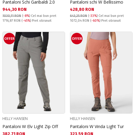
Pantaloni Schi Garibaldi 2.0
Pantaloni schi W Bellissimo
Текуща цена:
Текуща цена:
944,30 RON
428,80 RON
1030,11 RON
(
-8%
)
Cel mai bun pret
643,25 RON
(
-33%
)
Cel mai bun pret
Pret obisnuit:
Pret obisnuit:
1716,87 RON
(
-45%
) Pret obisnuit
1072,04 RON
(
-60%
) Pret obisnuit
OFFER
OFFER
HELLY HANSEN
HELLY HANSEN
Pantaloni W Elv Light Zip Off
Pantaloni W Vinda Light Tur
Текуща цена:
Текуща цена:
382,71 RON
323,59 RON