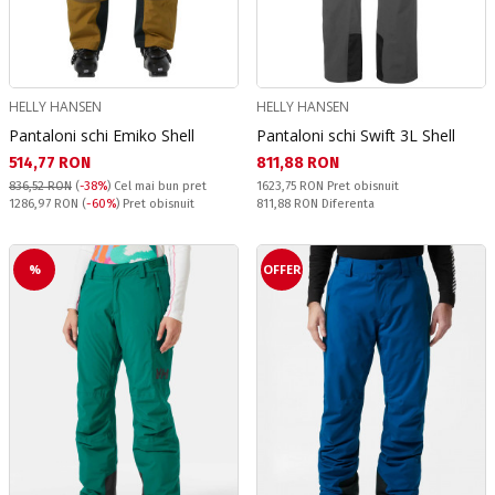
HELLY HANSEN
HELLY HANSEN
Pantaloni schi Emiko Shell
Pantaloni schi Swift 3L Shell
Текуща цена:
Текуща цена:
514,77 RON
811,88 RON
Pret obisnuit:
836,52 RON
(
-38%
)
Cel mai bun pret
1623,75 RON
Pret obisnuit
Pret obisnuit:
Спестявате:
1286,97 RON
(
-60%
) Pret obisnuit
811,88 RON
Diferenta
%
OFFER