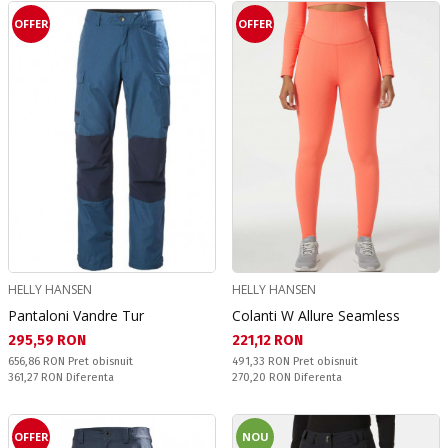
OFFER
OFFER
HELLY HANSEN
HELLY HANSEN
Pantaloni Vandre Tur
Colanti W Allure Seamless
Текуща цена:
Текуща цена:
295,59 RON
221,12 RON
Pret obisnuit:
Pret obisnuit:
656,86 RON
Pret obisnuit
491,33 RON
Pret obisnuit
Спестявате:
Спестявате:
361,27 RON
Diferenta
270,20 RON
Diferenta
OFFER
NOU