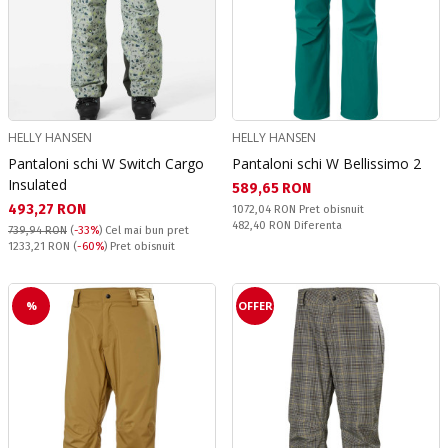
HELLY HANSEN
HELLY HANSEN
Pantaloni schi W Switch Cargo
Pantaloni schi W Bellissimo 2
Insulated
Текуща цена:
589,65 RON
Текуща цена:
493,27 RON
Pret obisnuit:
1072,04 RON
Pret obisnuit
Спестявате:
482,40 RON
Diferenta
739,94 RON
(
-33%
)
Cel mai bun pret
Pret obisnuit:
1233,21 RON
(
-60%
) Pret obisnuit
%
OFFER