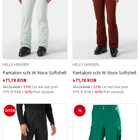
HELLY HANSEN
HELLY HANSEN
Pantaloni schi W Nora Softshell
Pantaloni schi W Nora Softshell
Текуща цена:
Текуща цена:
471,78 RON
471,78 RON
707,72 RON
(
-33%
)
Cel mai bun pret
707,72 RON
(
-33%
)
Cel mai bun pret
Pret obisnuit:
Pret obisnuit:
1179,51 RON
(
-60%
) Pret obisnuit
1179,51 RON
(
-60%
) Pret obisnuit
OFFER
%