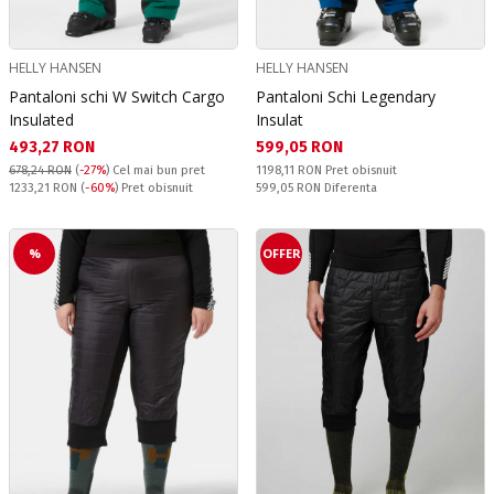
HELLY HANSEN
HELLY HANSEN
Pantaloni schi W Switch Cargo
Pantaloni Schi Legendary
Insulated
Insulat
Текуща цена:
Текуща цена:
493,27 RON
599,05 RON
Pret obisnuit:
678,24 RON
(
-27%
)
Cel mai bun pret
1198,11 RON
Pret obisnuit
Pret obisnuit:
Спестявате:
1233,21 RON
(
-60%
) Pret obisnuit
599,05 RON
Diferenta
%
OFFER