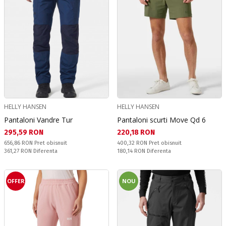
HELLY HANSEN
HELLY HANSEN
Pantaloni Vandre Tur
Pantaloni scurti Move Qd 6
Текуща цена:
Текуща цена:
295,59 RON
220,18 RON
Pret obisnuit:
Pret obisnuit:
656,86 RON
Pret obisnuit
400,32 RON
Pret obisnuit
Спестявате:
Спестявате:
361,27 RON
Diferenta
180,14 RON
Diferenta
OFFER
NOU