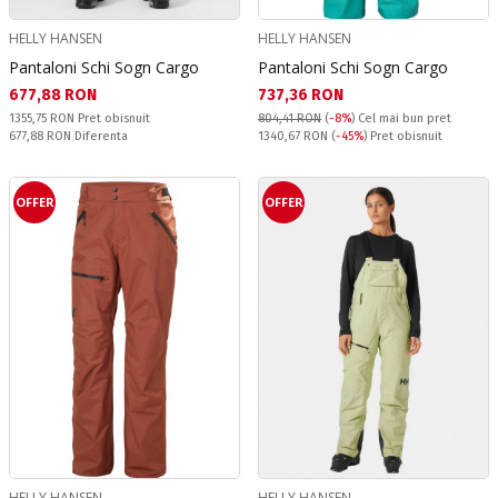
HELLY HANSEN
HELLY HANSEN
Pantaloni Schi Sogn Cargo
Pantaloni Schi Sogn Cargo
Текуща цена:
Текуща цена:
677,88 RON
737,36 RON
Pret obisnuit:
1355,75 RON
Pret obisnuit
804,41 RON
(
-8%
)
Cel mai bun pret
Спестявате:
Pret obisnuit:
677,88 RON
Diferenta
1340,67 RON
(
-45%
) Pret obisnuit
OFFER
OFFER
HELLY HANSEN
HELLY HANSEN