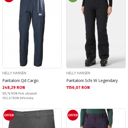
HELLY HANSEN
HELLY HANSEN
Pantaloni Qd Cargo
Pantaloni Schi W Legendary
Текуща цена:
Текуща цена:
248,29 RON
1156,07 RON
Pret obisnuit:
551,76 RON
Pret obisnuit
Спестявате:
303,47 RON
Diferenta
OFFER
OFFER