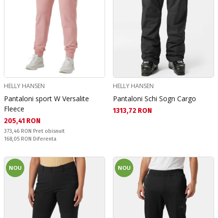
HELLY HANSEN
HELLY HANSEN
Pantaloni sport W Versalite
Pantaloni Schi Sogn Cargo
Fleece
Текуща цена:
1313,72 RON
Текуща цена:
205,41 RON
Pret obisnuit:
373,46 RON
Pret obisnuit
Спестявате:
168,05 RON
Diferenta
NOU
NOU