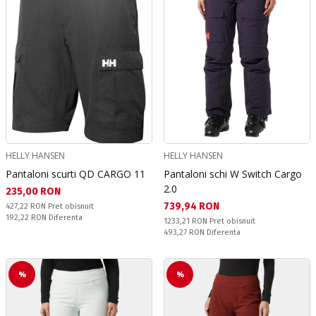
HELLY HANSEN
HELLY HANSEN
Pantaloni scurti QD CARGO 11
Pantaloni schi W Switch Cargo
2.0
Текуща цена:
235,00 RON
Текуща цена:
739,94 RON
Pret obisnuit:
427,22 RON
Pret obisnuit
Спестявате:
192,22 RON
Diferenta
Pret obisnuit:
1233,21 RON
Pret obisnuit
Спестявате:
493,27 RON
Diferenta
%
%