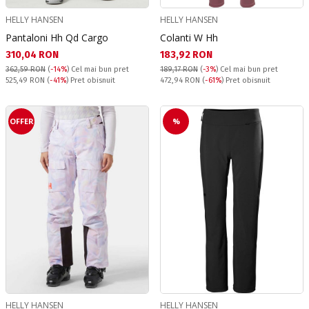
HELLY HANSEN
HELLY HANSEN
Pantaloni Hh Qd Cargo
Colanti W Hh
Текуща цена:
Текуща цена:
310,04 RON
183,92 RON
362,59 RON
(
-14%
)
Cel mai bun pret
189,17 RON
(
-3%
)
Cel mai bun pret
Pret obisnuit:
Pret obisnuit:
525,49 RON
(
-41%
) Pret obisnuit
472,94 RON
(
-61%
) Pret obisnuit
OFFER
%
HELLY HANSEN
HELLY HANSEN