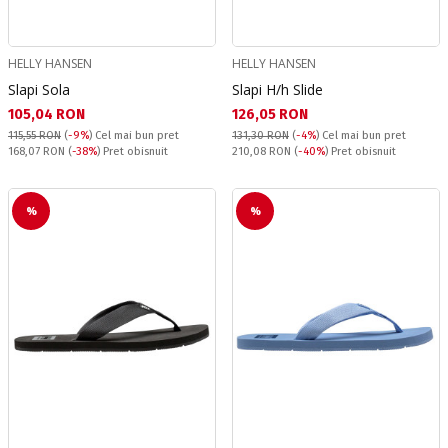
HELLY HANSEN
HELLY HANSEN
Slapi Sola
Slapi H/h Slide
Текуща цена:
Текуща цена:
105,04 RON
126,05 RON
115,55 RON
(
-9%
)
Cel mai bun pret
131,30 RON
(
-4%
)
Cel mai bun pret
Pret obisnuit:
Pret obisnuit:
168,07 RON
(
-38%
) Pret obisnuit
210,08 RON
(
-40%
) Pret obisnuit
%
%