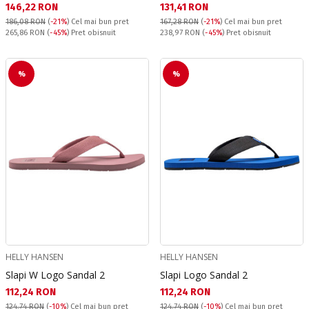
Текуща цена:
Текуща цена:
146,22 RON
131,41 RON
186,08 RON
(
-21%
)
Cel mai bun pret
167,28 RON
(
-21%
)
Cel mai bun pret
Pret obisnuit:
Pret obisnuit:
265,86 RON
(
-45%
) Pret obisnuit
238,97 RON
(
-45%
) Pret obisnuit
%
%
HELLY HANSEN
HELLY HANSEN
Slapi W Logo Sandal 2
Slapi Logo Sandal 2
Текуща цена:
Текуща цена:
112,24 RON
112,24 RON
124,74 RON
(
-10%
)
Cel mai bun pret
124,74 RON
(
-10%
)
Cel mai bun pret