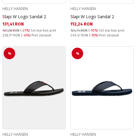
HELLY HANSEN
HELLY HANSEN
Slapi W Logo Sandal 2
Slapi W Logo Sandal 2
Текуща цена:
Текуща цена:
131,41 RON
112,24 RON
167,28 RON
(
-21%
)
Cel mai bun pret
124,74 RON
(
-10%
)
Cel mai bun pret
Pret obisnuit:
Pret obisnuit:
238,97 RON
(
-45%
) Pret obisnuit
249,47 RON
(
-55%
) Pret obisnuit
%
%
HELLY HANSEN
HELLY HANSEN