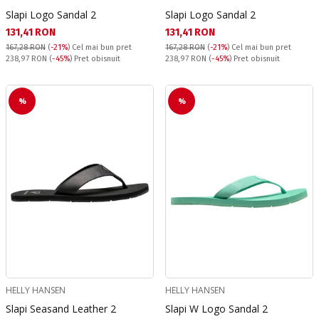
Slapi Logo Sandal 2
Slapi Logo Sandal 2
Текуща цена:
Текуща цена:
131,41 RON
131,41 RON
167,28 RON
(
-21%
)
Cel mai bun pret
167,28 RON
(
-21%
)
Cel mai bun pret
Pret obisnuit:
Pret obisnuit:
238,97 RON
(
-45%
) Pret obisnuit
238,97 RON
(
-45%
) Pret obisnuit
%
%
HELLY HANSEN
HELLY HANSEN
Slapi Seasand Leather 2
Slapi W Logo Sandal 2