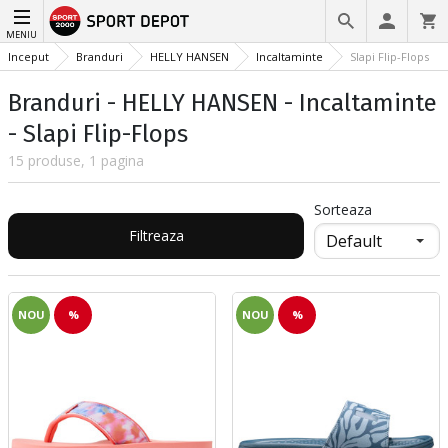
MENIU
Inceput
Branduri
HELLY HANSEN
Incaltaminte
Slapi Flip-Flops
Branduri - HELLY HANSEN - Incaltaminte
- Slapi Flip-Flops
15 produse, 1 pagina
Sorteaza
Filtreaza
NOU
%
NOU
%