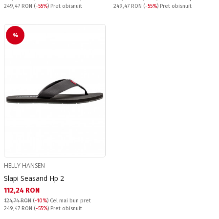
Pret obisnuit:
Pret obisnuit:
249,47 RON
(
-55%
) Pret obisnuit
249,47 RON
(
-55%
) Pret obisnuit
%
HELLY HANSEN
Slapi Seasand Hp 2
Текуща цена:
112,24 RON
124,74 RON
(
-10%
)
Cel mai bun pret
Pret obisnuit:
249,47 RON
(
-55%
) Pret obisnuit