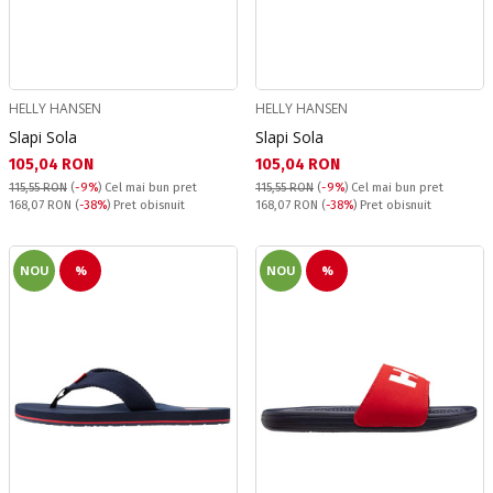
HELLY HANSEN
HELLY HANSEN
Slapi Sola
Slapi Sola
Текуща цена:
Текуща цена:
105,04 RON
105,04 RON
115,55 RON
(
-9%
)
Cel mai bun pret
115,55 RON
(
-9%
)
Cel mai bun pret
Pret obisnuit:
Pret obisnuit:
168,07 RON
(
-38%
) Pret obisnuit
168,07 RON
(
-38%
) Pret obisnuit
NOU
%
NOU
%