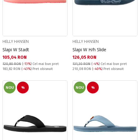
HELLY HANSEN
HELLY HANSEN
Slapi W Stadt
Slapi W H/h Slide
Текуща цена:
Текуща цена:
105,04 RON
126,05 RON
120,80 RON
(
-13%
)
Cel mai bun pret
131,30 RON
(
-4%
)
Cel mai bun pret
Pret obisnuit:
Pret obisnuit:
183,82 RON
(
-43%
) Pret obisnuit
210,08 RON
(
-40%
) Pret obisnuit
NOU
%
NOU
%