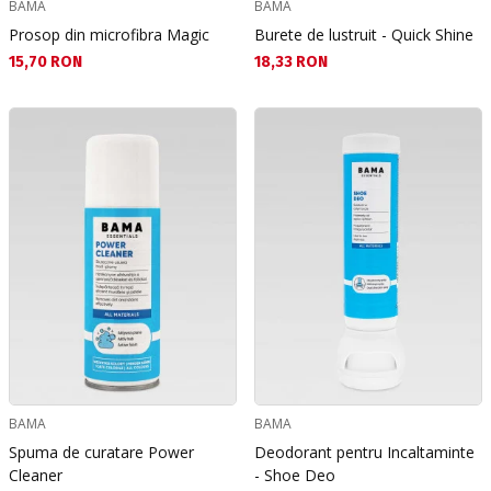
BAMA
BAMA
Prosop din microfibra Magic
Burete de lustruit - Quick Shine
Текуща цена:
Текуща цена:
15,70 RON
18,33 RON
BAMA
BAMA
Spuma de curatare Power
Deodorant pentru Incaltaminte
Cleaner
- Shoe Deo