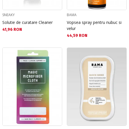
SNEAKY
BAMA
Solutie de curatare Cleaner
Vopsea spray pentru nubuc si
velur
Текуща цена:
41,96 RON
Текуща цена:
44,59 RON