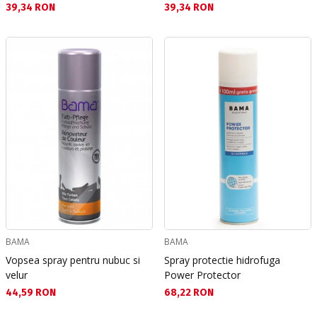
Текуща цена:
Текуща цена:
39,34 RON
39,34 RON
BAMA
BAMA
Vopsea spray pentru nubuc si
Spray protectie hidrofuga
velur
Power Protector
Текуща цена:
Текуща цена:
44,59 RON
68,22 RON