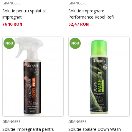
GRANGERS
GRANGERS
Solutie pentru spalat si
Solutie impregnare
impregnat
Performance Repel Refill
Текуща цена:
Текуща цена:
76,10 RON
52,47 RON
NOU
NOU
GRANGERS
GRANGERS
Solutie Impregnanta pentru
Solutie spalare Down Wash