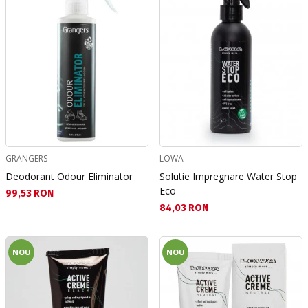
GRANGERS
LOWA
Deodorant Odour Eliminator
Solutie Impregnare Water Stop
Eco
Текуща цена:
99,53 RON
Текуща цена:
84,03 RON
NOU
NOU