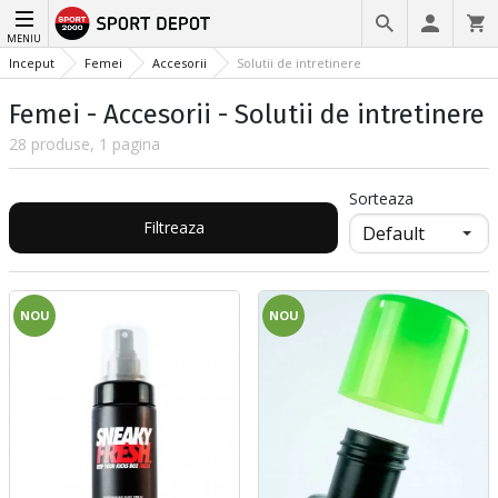
MENIU
Inceput
Femei
Accesorii
Solutii de intretinere
Femei - Accesorii - Solutii de intretinere
28 produse, 1 pagina
Sorteaza
Filtreaza
NOU
NOU