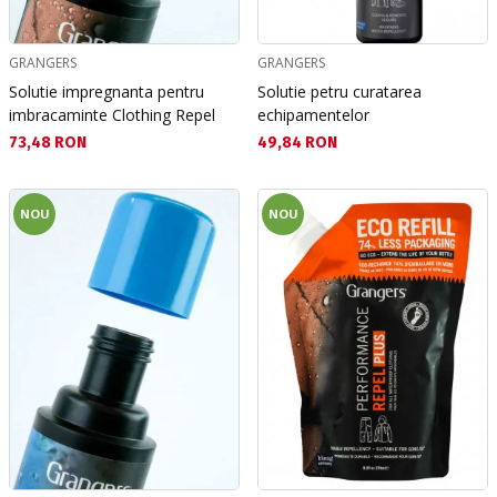
GRANGERS
GRANGERS
Solutie impregnanta pentru
Solutie petru curatarea
imbracaminte Clothing Repel
echipamentelor
Текуща цена:
Текуща цена:
73,48 RON
49,84 RON
NOU
NOU