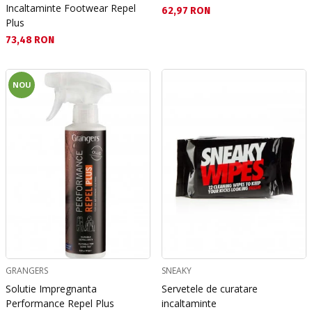
Incaltaminte Footwear Repel
Текуща цена:
62,97 RON
Plus
Текуща цена:
73,48 RON
NOU
GRANGERS
SNEAKY
Solutie Impregnanta
Servetele de curatare
Performance Repel Plus
incaltaminte