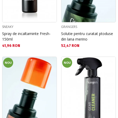
SNEAKY
GRANGERS
Spray de incaltaminte Fresh-
Solutie pentru curatat ptoduse
150ml
din lana merino
Текуща цена:
Текуща цена:
41,96 RON
52,47 RON
NOU
NOU