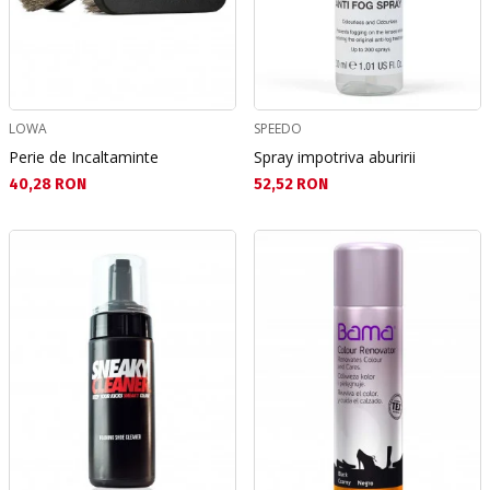
LOWA
SPEEDO
Perie de Incaltaminte
Spray impotriva aburirii
Текуща цена:
Текуща цена:
40,28 RON
52,52 RON