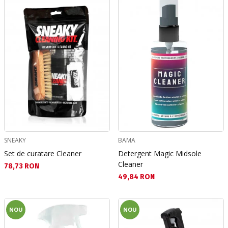
SNEAKY
BAMA
Set de curatare Cleaner
Detergent Magic Midsole
Cleaner
Текуща цена:
78,73 RON
Текуща цена:
49,84 RON
NOU
NOU