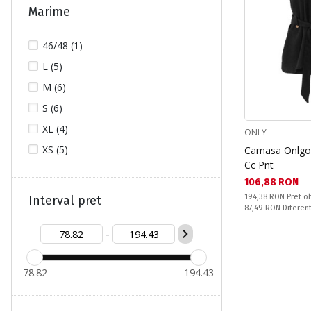
Marime
46/48 (1)
L (5)
M (6)
S (6)
XL (4)
ONLY
XS (5)
Camasa Onlgoa
Cc Pnt
Текуща цена:
106,88 RON
Pret obisnuit:
194,38 RON
Pret ob
Interval pret
Спестявате:
87,49 RON
Diferen
-
78.82
194.43