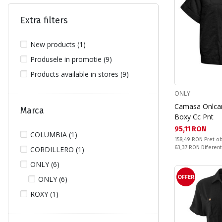
Extra filters
New products (1)
Produsele in promotie (9)
Products available in stores (9)
ONLY
Camasa Onlcar
Marca
Boxy Cc Pnt
Текуща цена:
95,11 RON
COLUMBIA (1)
Pret obisnuit:
158,49 RON
Pret ob
Спестявате:
63,37 RON
Diferen
CORDILLERO (1)
ONLY (6)
OFFER
ONLY (6)
ROXY (1)