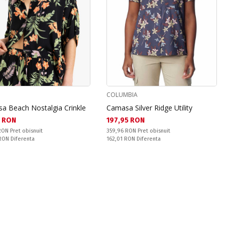
COLUMBIA
a Beach Nostalgia Crinkle
Camasa Silver Ridge Utility
а цена:
Текуща цена:
1 RON
197,95 RON
snuit:
Pret obisnuit:
 RON
Pret obisnuit
359,96 RON
Pret obisnuit
ате:
Спестявате:
 RON
Diferenta
162,01 RON
Diferenta