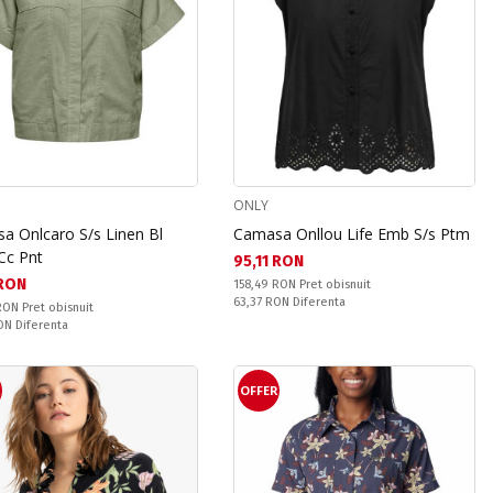
ONLY
a Onlcaro S/s Linen Bl
Camasa Onllou Life Emb S/s Ptm
Cc Pnt
Текуща цена:
95,11 RON
а цена:
 RON
Pret obisnuit:
158,49 RON
Pret obisnuit
Спестявате:
63,37 RON
Diferenta
snuit:
 RON
Pret obisnuit
ате:
RON
Diferenta
R
OFFER