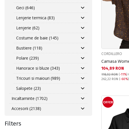
Geci (646)
Lenjerie termica (83)
Lenjerie (62)
Costume de baie (145)
Bustiere (118)
CORDILLERO
Polare (239)
Camasa Women
Hanorace si bluze (343)
Текуща цена:
104,89 RON
118,02 RON
(
-11%
)
Tricouri si maiouri (989)
Pret obisnuit:
262,22 RON
(
-60%
Salopete (23)
Incaltaminte (1702)
OFFER
Accesorii (2138)
Filters