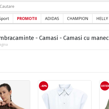
autare
Sport
PROMOTII
ADIDAS
CHAMPION
HELLY
a
Imbracaminte - Camasi - Camasi cu manec
agina
-40%
OFFE