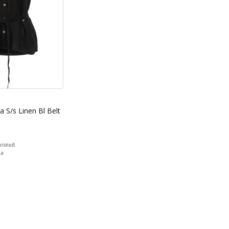
 S/s Linen Bl Belt
isnuit
ta