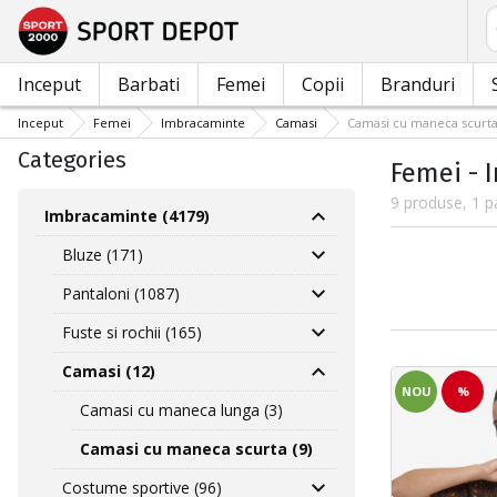
C
Inceput
Barbati
Femei
Copii
Branduri
Inceput
Femei
Imbracaminte
Camasi
Camasi cu maneca scurt
Categories
Femei - 
9 produse, 1 p
Imbracaminte (4179)
Bluze (171)
Pantaloni (1087)
Fuste si rochii (165)
Camasi (12)
NOU
%
Camasi cu maneca lunga (3)
Camasi cu maneca scurta (9)
Costume sportive (96)