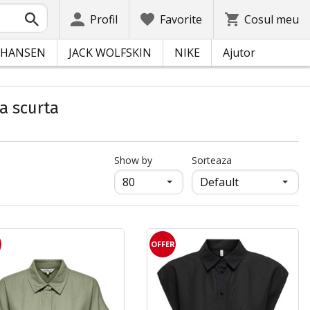
Profil
Favorite
Cosul meu
 HANSEN
JACK WOLFSKIN
NIKE
Ajutor
a scurta
продукти на страница
Show by
Sorteaza
R
OFFER