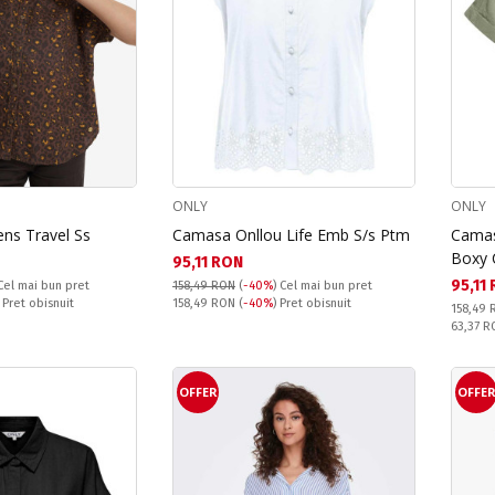
ONLY
ONLY
s Travel Ss
Camasa Onllou Life Emb S/s Ptm
Camas
Boxy 
Текуща цена:
95,11 RON
Текущ
95,11
Cel mai bun pret
158,49 RON
(
-40%
)
Cel mai bun pret
Pret obisnuit:
) Pret obisnuit
158,49 RON
(
-40%
) Pret obisnuit
Pret obi
158,49
Спестяв
63,37 
OFFER
OFFE