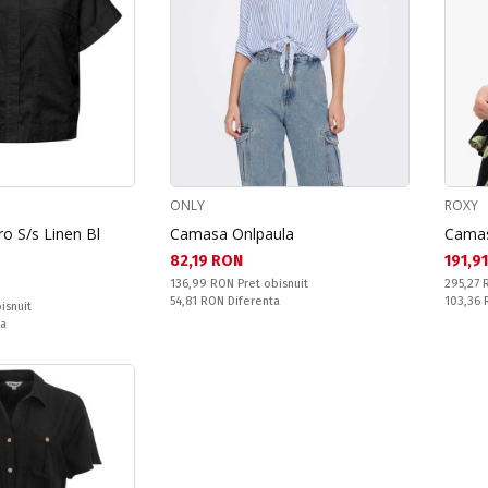
ONLY
ROXY
o S/s Linen Bl
Camasa Onlpaula
Camas
Текуща цена:
Текущ
82,19 RON
191,9
Pret obisnuit:
Pret obi
136,99 RON
Pret obisnuit
295,27
Спестявате:
Спестяв
54,81 RON
Diferenta
103,36
isnuit
ta