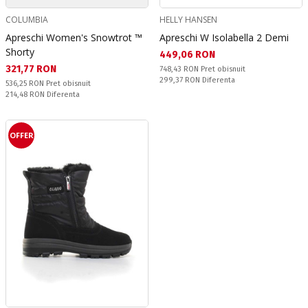
COLUMBIA
HELLY HANSEN
Apreschi Women's Snowtrot ™
Apreschi W Isolabella 2 Demi
Shorty
Текуща цена:
449,06 RON
Текуща цена:
321,77 RON
Pret obisnuit:
748,43 RON
Pret obisnuit
Спестявате:
299,37 RON
Diferenta
Pret obisnuit:
536,25 RON
Pret obisnuit
Спестявате:
214,48 RON
Diferenta
OFFER