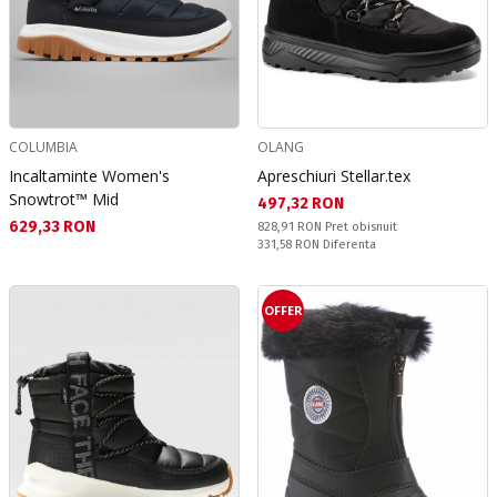
COLUMBIA
OLANG
Incaltaminte Women's
Apreschiuri Stellar.tex
Snowtrot™ Mid
Текуща цена:
497,32 RON
Текуща цена:
629,33 RON
Pret obisnuit:
828,91 RON
Pret obisnuit
Спестявате:
331,58 RON
Diferenta
OFFER