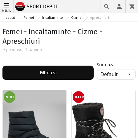
MENIU
Inceput
Femei
Incaltaminte
Cizme
Apreschiuri
Femei - Incaltaminte - Cizme -
Apreschiuri
9 produse, 1 pagina
Sorteaza
Filtreaza
NOU
OFFER