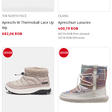
THE NORTH FACE
OLANG
Apreschi W Thermoball Lace Up
Apreschiuri Luna.tex
Wp
Текуща цена:
400,79 RON
Текуща цена:
682,06 RON
Pret obisnuit:
667,94 RON
Pret obisnuit
Спестявате:
267,16 RON
Diferenta
OFFER
OFFER