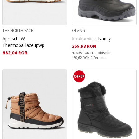
THE NORTH FACE
OLANG
Apreschi W
Incaltaminte Nancy
Thermoballlaceupwp
Текуща цена:
255,93 RON
Текуща цена:
682,06 RON
Pret obisnuit:
426,55 RON
Pret obisnuit
Спестявате:
170,62 RON
Diferenta
OFFER