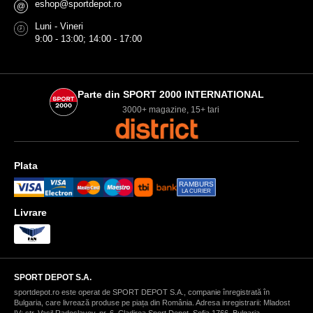
eshop@sportdepot.ro
@
Luni - Vineri
9:00 - 13:00; 14:00 - 17:00
Parte din SPORT 2000 INTERNATIONAL
3000+ magazine, 15+ tari
Plata
RAMBURS
LA CURIER
Livrare
SPORT DEPOT S.A.
sportdepot.ro este operat de SPORT DEPOT S.A., companie înregistrată în
Bulgaria, care livrează produse pe piața din România. Adresa inregistrarii: Mladost
IV; str. Vasil Radoslavov, nr. 6, Cladirea Sport Depot, Sofia 1766, Bulgaria.