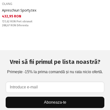
OLANG
Apreschiuri Sporty.tex
Текуща цена:
432,95 RON
Pret obisnuit:
721,62 RON
Pret obisnuit
Спестявате:
288,67 RON
Diferenta
Vrei să fii primul pe lista noastră?
Primește -15% la prima comandă și nu rata nicio ofertă.
Aboneaza-te