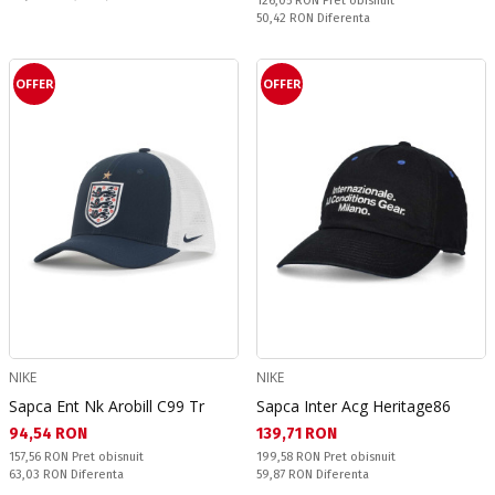
126,05 RON
Pret obisnuit
Спестявате:
50,42 RON
Diferenta
OFFER
OFFER
NIKE
NIKE
Sapca Ent Nk Arobill C99 Tr
Sapca Inter Acg Heritage86
Текуща цена:
Текуща цена:
94,54 RON
139,71 RON
Pret obisnuit:
Pret obisnuit:
157,56 RON
Pret obisnuit
199,58 RON
Pret obisnuit
Спестявате:
Спестявате:
63,03 RON
Diferenta
59,87 RON
Diferenta