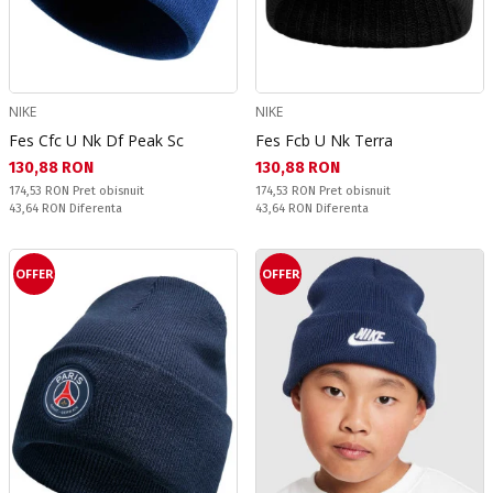
NIKE
NIKE
Fes Cfc U Nk Df Peak Sc
Fes Fcb U Nk Terra
Текуща цена:
Текуща цена:
130,88 RON
130,88 RON
Pret obisnuit:
Pret obisnuit:
174,53 RON
Pret obisnuit
174,53 RON
Pret obisnuit
Спестявате:
Спестявате:
43,64 RON
Diferenta
43,64 RON
Diferenta
OFFER
OFFER