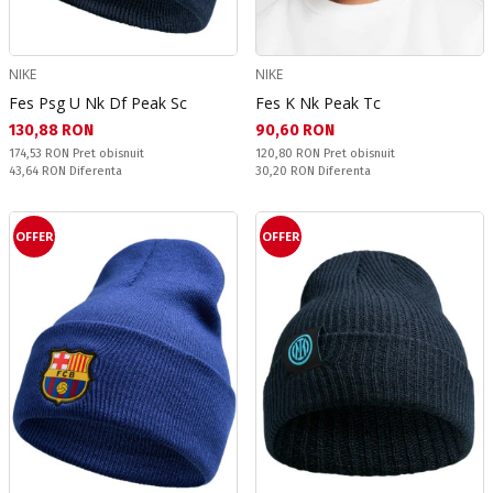
NIKE
NIKE
Fes Psg U Nk Df Peak Sc
Fes K Nk Peak Tc
Текуща цена:
Текуща цена:
130,88 RON
90,60 RON
Pret obisnuit:
Pret obisnuit:
174,53 RON
Pret obisnuit
120,80 RON
Pret obisnuit
Спестявате:
Спестявате:
43,64 RON
Diferenta
30,20 RON
Diferenta
OFFER
OFFER