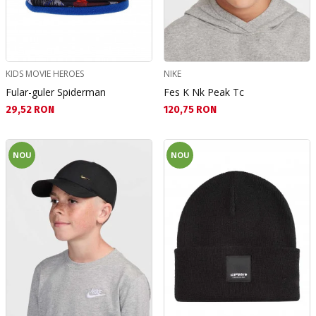
KIDS MOVIE HEROES
NIKE
Fular-guler Spiderman
Fes K Nk Peak Tc
Текуща цена:
Текуща цена:
29,52 RON
120,75 RON
NOU
NOU