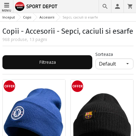
MENIU
Inceput
Copii
Accesorii
Sepci, caciuli si esarfe
Copii - Accesorii - Sepci, caciuli si esarfe
968 produse, 13 pagini
Sorteaza
Filtreaza
OFFER
OFFER