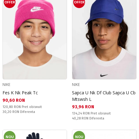
OFFER
OFFER
NIKE
NIKE
Fes K Nk Peak Tc
Sapca U Nk Df Club Sapca U Cb
Mtswsh L
Текуща цена:
90,60 RON
Текуща цена:
93,96 RON
Pret obisnuit:
120,80 RON
Pret obisnuit
Спестявате:
30,20 RON
Diferenta
Pret obisnuit:
134,24 RON
Pret obisnuit
Спестявате:
40,28 RON
Diferenta
NOU
NOU