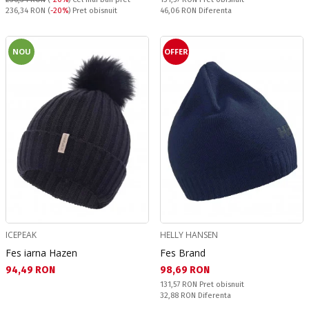
Pret obisnuit:
Спестявате:
236,34 RON
(
-20%
) Pret obisnuit
46,06 RON
Diferenta
NOU
OFFER
ICEPEAK
HELLY HANSEN
Fes iarna Hazen
Fes Brand
Текуща цена:
Текуща цена:
94,49 RON
98,69 RON
Pret obisnuit:
131,57 RON
Pret obisnuit
Спестявате:
32,88 RON
Diferenta