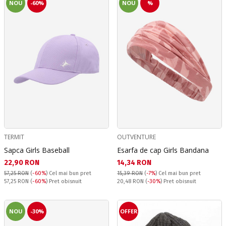
NOU
-60%
NOU
%
TERMIT
OUTVENTURE
Sapca Girls Baseball
Esarfa de cap Girls Bandana
Текуща цена:
Текуща цена:
22,90 RON
14,34 RON
57,25 RON
(
-60%
)
Cel mai bun pret
15,39 RON
(
-7%
)
Cel mai bun pret
Pret obisnuit:
Pret obisnuit:
57,25 RON
(
-60%
) Pret obisnuit
20,48 RON
(
-30%
) Pret obisnuit
NOU
-30%
OFFER