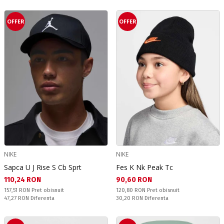
OFFER
OFFER
NIKE
NIKE
Sapca U J Rise S Cb Sprt
Fes K Nk Peak Tc
Текуща цена:
Текуща цена:
110,24 RON
90,60 RON
Pret obisnuit:
Pret obisnuit:
157,51 RON
Pret obisnuit
120,80 RON
Pret obisnuit
Спестявате:
Спестявате:
47,27 RON
Diferenta
30,20 RON
Diferenta