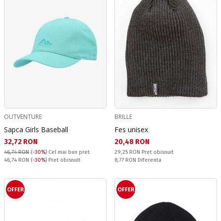
OUTVENTURE
BRILLE
Sapca Girls Baseball
Fes unisex
Текуща цена:
Текуща цена:
32,72 RON
20,48 RON
Pret obisnuit:
46,74 RON
(
-30%
)
Cel mai bun pret
29,25 RON
Pret obisnuit
Pret obisnuit:
Спестявате:
46,74 RON
(
-30%
) Pret obisnuit
8,77 RON
Diferenta
OFFER
OFFER