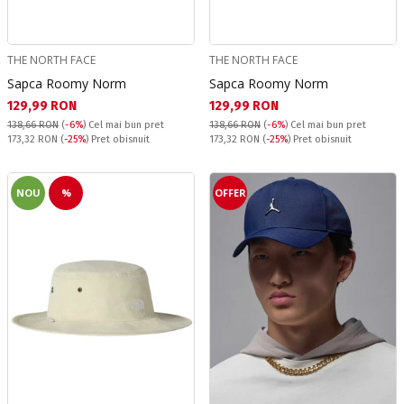
THE NORTH FACE
THE NORTH FACE
Sapca Roomy Norm
Sapca Roomy Norm
Текуща цена:
Текуща цена:
129,99 RON
129,99 RON
138,66 RON
(
-6%
)
Cel mai bun pret
138,66 RON
(
-6%
)
Cel mai bun pret
Pret obisnuit:
Pret obisnuit:
173,32 RON
(
-25%
) Pret obisnuit
173,32 RON
(
-25%
) Pret obisnuit
NOU
%
OFFER