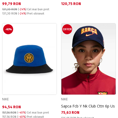
Текуща цена:
Текуща цена:
99,79 RON
120,75 RON
131,30 RON
(
-24%
)
Cel mai bun pret
Pret obisnuit:
131,30 RON
(
-24%
) Pret obisnuit
-40%
OFFER
NIKE
NIKE
Sapca Fcb Y Nk Club Cttn 6p Us
Текуща цена:
94,54 RON
Текуща цена:
75,63 RON
157,56 RON
(
-40%
)
Cel mai bun pret
Pret obisnuit:
157,56 RON
(
-40%
) Pret obisnuit
Pret obisnuit: