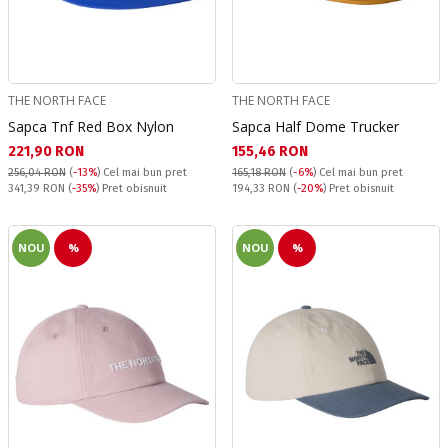
THE NORTH FACE
THE NORTH FACE
Sapca Tnf Red Box Nylon
Sapca Half Dome Trucker
Текуща цена:
Текуща цена:
221,90 RON
155,46 RON
256,04 RON
(
-13%
)
Cel mai bun pret
165,18 RON
(
-6%
)
Cel mai bun pret
Pret obisnuit:
Pret obisnuit:
341,39 RON
(
-35%
) Pret obisnuit
194,33 RON
(
-20%
) Pret obisnuit
NOU
%
NOU
%