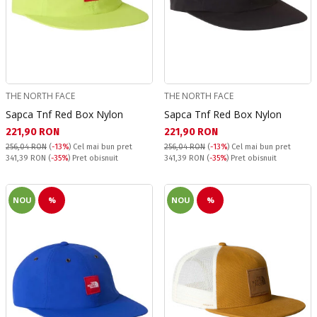
THE NORTH FACE
THE NORTH FACE
Sapca Tnf Red Box Nylon
Sapca Tnf Red Box Nylon
Текуща цена:
Текуща цена:
221,90 RON
221,90 RON
256,04 RON
(
-13%
)
Cel mai bun pret
256,04 RON
(
-13%
)
Cel mai bun pret
Pret obisnuit:
Pret obisnuit:
341,39 RON
(
-35%
) Pret obisnuit
341,39 RON
(
-35%
) Pret obisnuit
NOU
%
NOU
%