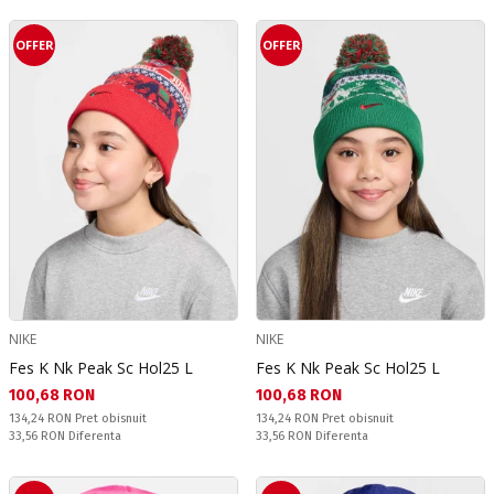
OFFER
OFFER
NIKE
NIKE
Fes K Nk Peak Sc Hol25 L
Fes K Nk Peak Sc Hol25 L
Текуща цена:
Текуща цена:
100,68 RON
100,68 RON
Pret obisnuit:
Pret obisnuit:
134,24 RON
Pret obisnuit
134,24 RON
Pret obisnuit
Спестявате:
Спестявате:
33,56 RON
Diferenta
33,56 RON
Diferenta