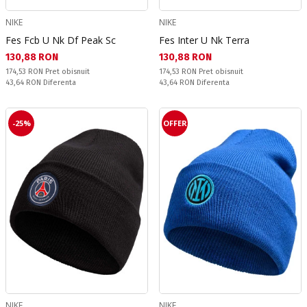
NIKE
NIKE
Fes Fcb U Nk Df Peak Sc
Fes Inter U Nk Terra
Текуща цена:
Текуща цена:
130,88 RON
130,88 RON
Pret obisnuit:
Pret obisnuit:
174,53 RON
Pret obisnuit
174,53 RON
Pret obisnuit
Спестявате:
Спестявате:
43,64 RON
Diferenta
43,64 RON
Diferenta
-25%
OFFER
NIKE
NIKE