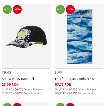
NOU
-60%
NOU
-20%
TERMIT
BUFF
Sapca Boys Baseball
Esarfa de cap CoolNet UV
Текуща цена:
Текуща цена:
25,00 RON
83,77 RON
62,50 RON
(
-60%
)
Cel mai bun pret
104,73 RON
(
-20%
)
Cel mai bun pret
Pret obisnuit:
Pret obisnuit:
62,50 RON
(
-60%
) Pret obisnuit
104,73 RON
(
-20%
) Pret obisnuit