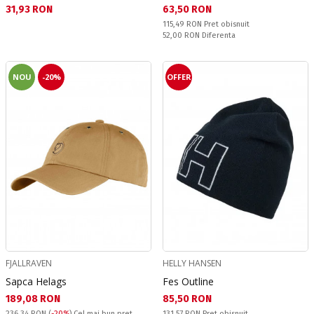
Текуща цена:
Текуща цена:
31,93 RON
63,50 RON
Pret obisnuit:
115,49 RON
Pret obisnuit
Спестявате:
52,00 RON
Diferenta
NOU
-20%
OFFER
FJALLRAVEN
HELLY HANSEN
Sapca Helags
Fes Outline
Текуща цена:
Текуща цена:
189,08 RON
85,50 RON
Pret obisnuit:
236,34 RON
(
-20%
)
Cel mai bun pret
131,57 RON
Pret obisnuit