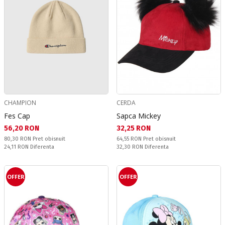
CHAMPION
CERDA
Fes Cap
Sapca Mickey
Текуща цена:
Текуща цена:
56,20 RON
32,25 RON
Pret obisnuit:
Pret obisnuit:
80,30 RON
Pret obisnuit
64,55 RON
Pret obisnuit
Спестявате:
Спестявате:
24,11 RON
Diferenta
32,30 RON
Diferenta
OFFER
OFFER