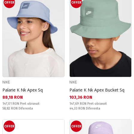
OFFER
OFFER
NIKE
NIKE
Palarie K Nk Apex Sq
Palarie K Nk Apex Bucket Sq
Текуща цена:
Текуща цена:
88,18 RON
103,36 RON
Pret obisnuit:
Pret obisnuit:
147,01 RON
Pret obisnuit
147,69 RON
Pret obisnuit
Спестявате:
Спестявате:
58,82 RON
Diferenta
44,33 RON
Diferenta
OFFER
OFFER