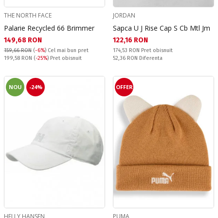
THE NORTH FACE
JORDAN
Palarie Recycled 66 Brimmer
Sapca U J Rise Cap S Cb Mtl Jm
Текуща цена:
Текуща цена:
149,68 RON
122,16 RON
Pret obisnuit:
159,66 RON
(
-6%
)
Cel mai bun pret
174,53 RON
Pret obisnuit
Pret obisnuit:
Спестявате:
199,58 RON
(
-25%
) Pret obisnuit
52,36 RON
Diferenta
NOU
-24%
OFFER
HELLY HANSEN
PUMA