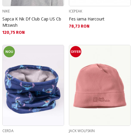
NIKE
ICEPEAK
Sapca K Nk Df Club Cap US Cb
Fes iarna Harcourt
Mtswsh
Текуща цена:
78,73 RON
Текуща цена:
120,75 RON
NOU
OFFER
CERDA
JACK WOLFSKIN