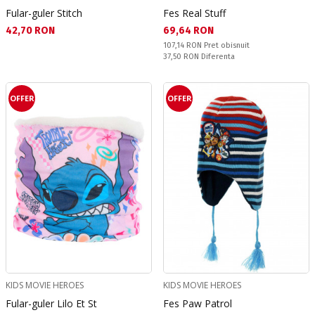
Fular-guler Stitch
Fes Real Stuff
Текуща цена:
Текуща цена:
42,70 RON
69,64 RON
Pret obisnuit:
107,14 RON
Pret obisnuit
Спестявате:
37,50 RON
Diferenta
OFFER
OFFER
KIDS MOVIE HEROES
KIDS MOVIE HEROES
Fular-guler Lilo Et St
Fes Paw Patrol