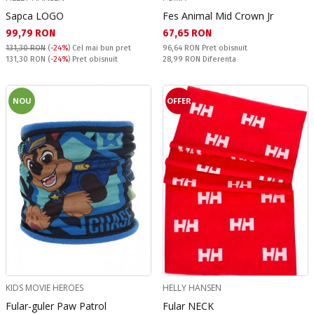
Sapca LOGO
Fes Animal Mid Crown Jr
Текуща цена:
Текуща цена:
99,79 RON
67,65 RON
Pret obisnuit:
131,30 RON
(
-24%
)
Cel mai bun pret
96,64 RON
Pret obisnuit
Pret obisnuit:
Спестявате:
131,30 RON
(
-24%
) Pret obisnuit
28,99 RON
Diferenta
NOU
OFFER
KIDS MOVIE HEROES
HELLY HANSEN
Fular-guler Paw Patrol
Fular NECK