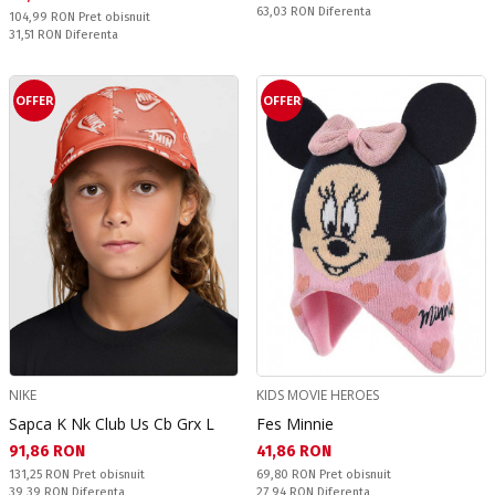
Спестявате:
63,03 RON
Diferenta
Pret obisnuit:
104,99 RON
Pret obisnuit
Спестявате:
31,51 RON
Diferenta
OFFER
OFFER
NIKE
KIDS MOVIE HEROES
Sapca K Nk Club Us Cb Grx L
Fes Minnie
Текуща цена:
Текуща цена:
91,86 RON
41,86 RON
Pret obisnuit:
Pret obisnuit:
131,25 RON
Pret obisnuit
69,80 RON
Pret obisnuit
Спестявате:
Спестявате:
39,39 RON
Diferenta
27,94 RON
Diferenta