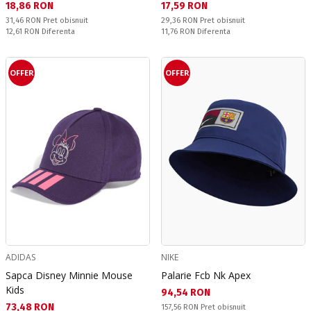
Текуща цена:
Текуща цена:
18,86 RON
17,59 RON
Pret obisnuit:
Pret obisnuit:
31,46 RON
Pret obisnuit
29,36 RON
Pret obisnuit
Спестявате:
Спестявате:
12,61 RON
Diferenta
11,76 RON
Diferenta
OFFER
OFFER
ADIDAS
NIKE
Sapca Disney Minnie Mouse
Palarie Fcb Nk Apex
Kids
Текуща цена:
94,54 RON
Текуща цена:
73,48 RON
Pret obisnuit:
157,56 RON
Pret obisnuit