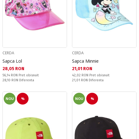
CERDA
CERDA
Sapca Lol
Sapca Minnie
Текуща цена:
Текуща цена:
28,05 RON
21,01 RON
Pret obisnuit:
Pret obisnuit:
56,14 RON
Pret obisnuit
42,02 RON
Pret obisnuit
Спестявате:
Спестявате:
28,10 RON
Diferenta
21,01 RON
Diferenta
NOU
%
NOU
%