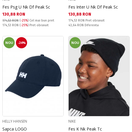
Fes Psg U Nk Df Peak Sc
Fes Inter U Nk Df Peak Sc
Текуща цена:
Текуща цена:
130,88 RON
130,88 RON
Pret obisnuit:
174,53 RON
(
-25%
)
Cel mai bun pret
174,53 RON
Pret obisnuit
Pret obisnuit:
Спестявате:
174,53 RON
(
-25%
) Pret obisnuit
43,64 RON
Diferenta
NOU
-24%
NOU
HELLY HANSEN
NIKE
Sapca LOGO
Fes K Nk Peak Tc