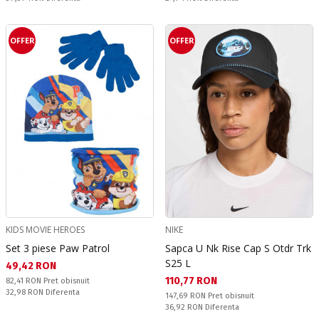
OFFER
OFFER
KIDS MOVIE HEROES
NIKE
Set 3 piese Paw Patrol
Sapca U Nk Rise Cap S Otdr Trk
S25 L
Текуща цена:
49,42 RON
Текуща цена:
110,77 RON
Pret obisnuit:
82,41 RON
Pret obisnuit
Спестявате:
32,98 RON
Diferenta
Pret obisnuit:
147,69 RON
Pret obisnuit
Спестявате:
36,92 RON
Diferenta