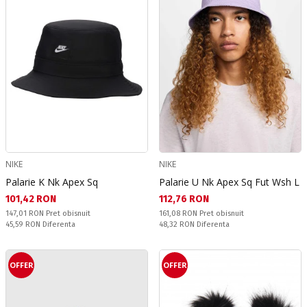
NIKE
NIKE
Palarie K Nk Apex Sq
Palarie U Nk Apex Sq Fut Wsh L
Текуща цена:
Текуща цена:
101,42 RON
112,76 RON
Pret obisnuit:
Pret obisnuit:
147,01 RON
Pret obisnuit
161,08 RON
Pret obisnuit
Спестявате:
Спестявате:
45,59 RON
Diferenta
48,32 RON
Diferenta
OFFER
OFFER