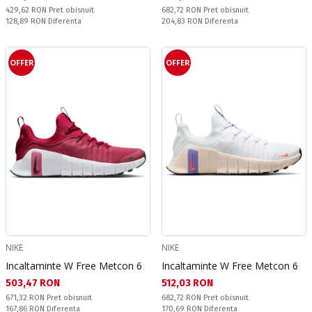
Pret obisnuit:
Pret obisnuit:
429,62 RON
Pret obisnuit
682,72 RON
Pret obisnuit
Спестявате:
Спестявате:
128,89 RON
Diferenta
204,83 RON
Diferenta
OFFER
OFFER
NIKE
NIKE
Incaltaminte W Free Metcon 6
Incaltaminte W Free Metcon 6
Текуща цена:
Текуща цена:
503,47 RON
512,03 RON
Pret obisnuit:
Pret obisnuit:
671,32 RON
Pret obisnuit
682,72 RON
Pret obisnuit
Спестявате:
Спестявате:
167,86 RON
Diferenta
170,69 RON
Diferenta