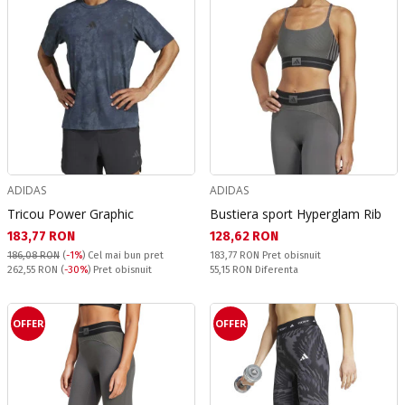
ADIDAS
ADIDAS
Tricou Power Graphic
Bustiera sport Hyperglam Rib
Текуща цена:
Текуща цена:
183,77 RON
128,62 RON
Pret obisnuit:
186,08 RON
(
-1%
)
Cel mai bun pret
183,77 RON
Pret obisnuit
Pret obisnuit:
Спестявате:
262,55 RON
(
-30%
) Pret obisnuit
55,15 RON
Diferenta
OFFER
OFFER