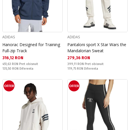
ADIDAS
ADIDAS
Hanorac Designed for Training
Pantaloni sport X Star Wars the
Full-zip Track
Mandalorian Sweat
Текуща цена:
Текуща цена:
316,12 RON
279,36 RON
Pret obisnuit:
Pret obisnuit:
451,63 RON
Pret obisnuit
399,11 RON
Pret obisnuit
Спестявате:
Спестявате:
135,50 RON
Diferenta
119,75 RON
Diferenta
OFFER
OFFER