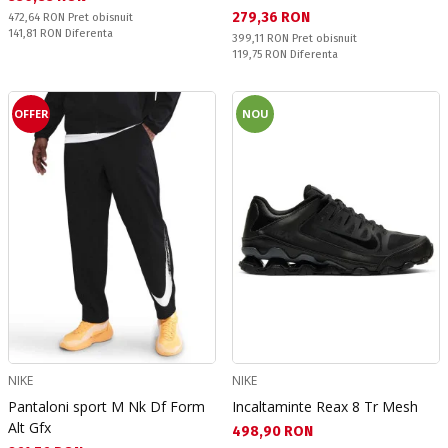
Текуща цена:
279,36 RON
Pret obisnuit:
472,64 RON
Pret obisnuit
Спестявате:
141,81 RON
Diferenta
Pret obisnuit:
399,11 RON
Pret obisnuit
Спестявате:
119,75 RON
Diferenta
OFFER
NOU
NIKE
NIKE
Pantaloni sport M Nk Df Form
Incaltaminte Reax 8 Tr Mesh
Alt Gfx
Текуща цена:
498,90 RON