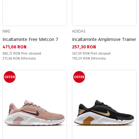
NIKE
ADIDAS
Incaltaminte Free Metcon 7
Incaltaminte Amplimove Trainer
Текуща цена:
Текуща цена:
471,06 RON
257,30 RON
Pret obisnuit:
Pret obisnuit:
682,72 RON
Pret obisnuit
367,59 RON
Pret obisnuit
Спестявате:
Спестявате:
211,66 RON
Diferenta
110,29 RON
Diferenta
OFFER
OFFER