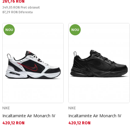
Текуща цена:
261,76 RON
Pret obisnuit:
349,05 RON
Pret obisnuit
Спестявате:
87,29 RON
Diferenta
NOU
NOU
NIKE
NIKE
Incaltaminte Air Monarch IV
Incaltaminte Air Monarch IV
Текуща цена:
Текуща цена:
420,12 RON
420,12 RON