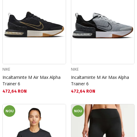
NIKE
NIKE
Incaltaminte M Air Max Alpha
Incaltaminte M Air Max Alpha
Trainer 6
Trainer 6
Текуща цена:
Текуща цена:
472,64 RON
472,64 RON
NOU
NOU