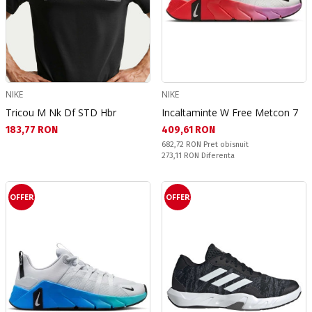
NIKE
NIKE
Tricou M Nk Df STD Hbr
Incaltaminte W Free Metcon 7
Текуща цена:
Текуща цена:
183,77 RON
409,61 RON
Pret obisnuit:
682,72 RON
Pret obisnuit
Спестявате:
273,11 RON
Diferenta
OFFER
OFFER