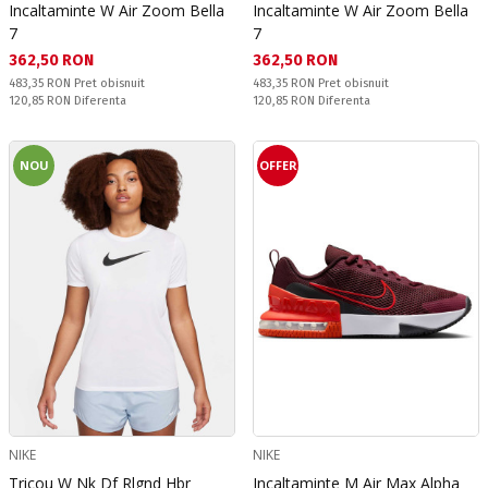
Incaltaminte W Air Zoom Bella
Incaltaminte W Air Zoom Bella
7
7
Текуща цена:
Текуща цена:
362,50 RON
362,50 RON
Pret obisnuit:
Pret obisnuit:
483,35 RON
Pret obisnuit
483,35 RON
Pret obisnuit
Спестявате:
Спестявате:
120,85 RON
Diferenta
120,85 RON
Diferenta
NOU
OFFER
NIKE
NIKE
Tricou W Nk Df Rlgnd Hbr
Incaltaminte M Air Max Alpha