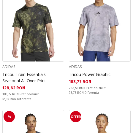
ADIDAS
ADIDAS
Tricou Train Essentials
Tricou Power Graphic
Seasonal All Over Print
Текуща цена:
183,77 RON
Текуща цена:
128,62 RON
Pret obisnuit:
262,55 RON
Pret obisnuit
Спестявате:
78,78 RON
Diferenta
Pret obisnuit:
183,77 RON
Pret obisnuit
Спестявате:
55,15 RON
Diferenta
%
OFFER