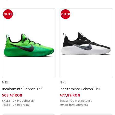
OFFER
OFFER
NIKE
NIKE
Incaltaminte Lebron Tr 1
Incaltaminte Lebron Tr 1
Текуща цена:
Текуща цена:
503,47 RON
477,89 RON
Pret obisnuit:
Pret obisnuit:
671,32 RON
Pret obisnuit
682,72 RON
Pret obisnuit
Спестявате:
Спестявате:
167,86 RON
Diferenta
204,83 RON
Diferenta