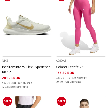
NIKE
ADIDAS
Incaltaminte W Flex Experience
Colanti Techfit 7/8
Rn 12
Текуща цена:
165,39 RON
Текуща цена:
281,93 RON
Pret obisnuit:
236,29 RON
Pret obisnuit
Спестявате:
70,90 RON
Diferenta
Pret obisnuit:
402,78 RON
Pret obisnuit
Спестявате:
120,85 RON
Diferenta
OFFER
OFFER