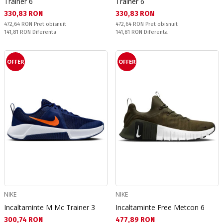
Trainer 6
Trainer 6
Текуща цена:
Текуща цена:
330,83 RON
330,83 RON
Pret obisnuit:
Pret obisnuit:
472,64 RON
Pret obisnuit
472,64 RON
Pret obisnuit
Спестявате:
Спестявате:
141,81 RON
Diferenta
141,81 RON
Diferenta
OFFER
OFFER
NIKE
NIKE
Incaltaminte M Mc Trainer 3
Incaltaminte Free Metcon 6
Текуща цена:
Текуща цена:
300,74 RON
477,89 RON