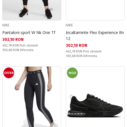
NIKE
NIKE
Pantaloni sport W Nk One Tf
Incaltaminte Flex Experience Rn
12
Текуща цена:
302,10 RON
Текуща цена:
302,10 RON
Pret obisnuit:
402,78 RON
Pret obisnuit
Спестявате:
100,68 RON
Diferenta
Pret obisnuit:
402,78 RON
Pret obisnuit
Спестявате:
100,68 RON
Diferenta
OFFER
NOU