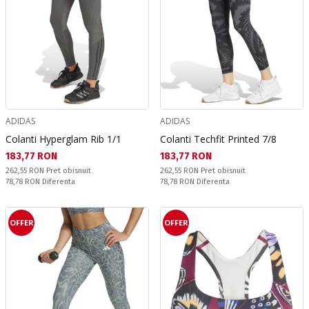
ADIDAS
ADIDAS
Colanti Hyperglam Rib 1/1
Colanti Techfit Printed 7/8
Текуща цена:
Текуща цена:
183,77 RON
183,77 RON
Pret obisnuit:
Pret obisnuit:
262,55 RON
Pret obisnuit
262,55 RON
Pret obisnuit
Спестявате:
Спестявате:
78,78 RON
Diferenta
78,78 RON
Diferenta
OFFER
OFFER