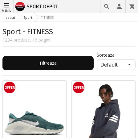
MENIU
Inceput
Sport
FITNESS
Sport - FITNESS
1234 produse, 16 pagini
Sorteaza
Filtreaza
OFFER
OFFER