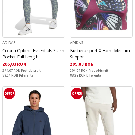
ADIDAS
ADIDAS
Colanti Optime Essentials Stash
Bustiera sport X Farm Medium
Pocket Full Length
Support
Текуща цена:
Текуща цена:
205,83 RON
205,83 RON
Pret obisnuit:
Pret obisnuit:
294,07 RON
Pret obisnuit
294,07 RON
Pret obisnuit
Спестявате:
Спестявате:
88,24 RON
Diferenta
88,24 RON
Diferenta
OFFER
OFFER