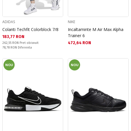
ADIDAS
NIKE
Colanti Techfit Colorblock 7/8
Incaltaminte M Air Max Alpha
Trainer 6
Текуща цена:
183,77 RON
Текуща цена:
472,64 RON
Pret obisnuit:
262,55 RON
Pret obisnuit
Спестявате:
78,78 RON
Diferenta
NOU
NOU