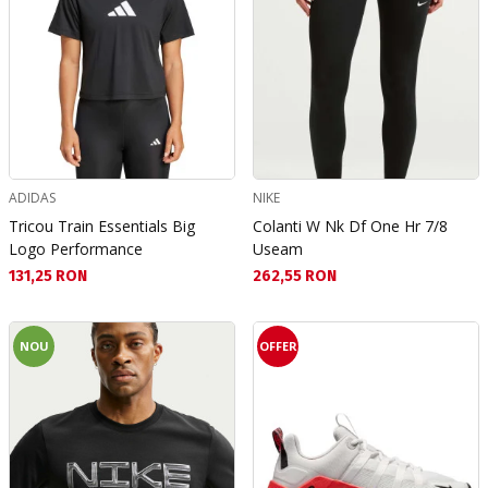
ADIDAS
NIKE
Tricou Train Essentials Big
Colanti W Nk Df One Hr 7/8
Logo Performance
Useam
Текуща цена:
Текуща цена:
131,25 RON
262,55 RON
NOU
OFFER