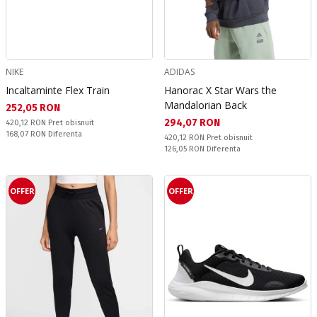
NIKE
ADIDAS
Incaltaminte Flex Train
Hanorac X Star Wars the
Mandalorian Back
Текуща цена:
252,05 RON
Текуща цена:
294,07 RON
Pret obisnuit:
420,12 RON
Pret obisnuit
Спестявате:
168,07 RON
Diferenta
Pret obisnuit:
420,12 RON
Pret obisnuit
Спестявате:
126,05 RON
Diferenta
OFFER
OFFER