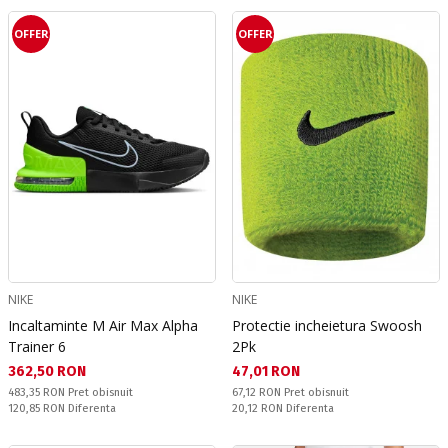
OFFER
OFFER
NIKE
NIKE
Incaltaminte M Air Max Alpha
Protectie incheietura Swoosh
Trainer 6
2Pk
Текуща цена:
Текуща цена:
362,50 RON
47,01 RON
Pret obisnuit:
Pret obisnuit:
483,35 RON
Pret obisnuit
67,12 RON
Pret obisnuit
Спестявате:
Спестявате:
120,85 RON
Diferenta
20,12 RON
Diferenta