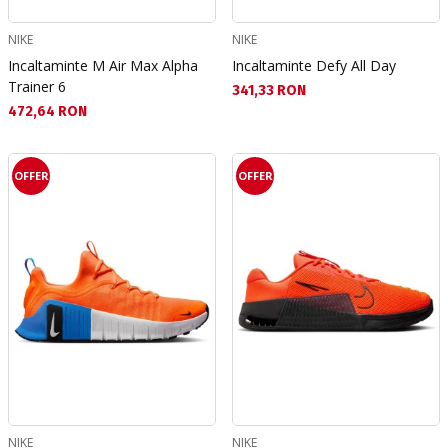
NIKE
NIKE
Incaltaminte M Air Max Alpha
Incaltaminte Defy All Day
Trainer 6
Текуща цена:
341,33 RON
Текуща цена:
472,64 RON
OFFER
OFFER
NIKE
NIKE