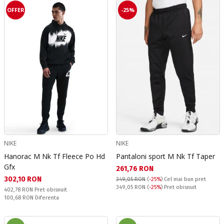
OFFER
-25%
NIKE
NIKE
Hanorac M Nk Tf Fleece Po Hd
Pantaloni sport M Nk Tf Taper
Gfx
Текуща цена:
261,76 RON
Текуща цена:
302,10 RON
349,05 RON
(
-25%
)
Cel mai bun pret
Pret obisnuit:
349,05 RON
(
-25%
) Pret obisnuit
Pret obisnuit:
402,78 RON
Pret obisnuit
Спестявате:
100,68 RON
Diferenta