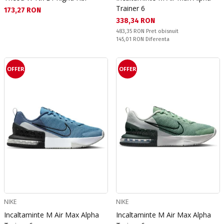
Trainer 6
Текуща цена:
173,27 RON
Текуща цена:
338,34 RON
Pret obisnuit:
483,35 RON
Pret obisnuit
Спестявате:
145,01 RON
Diferenta
OFFER
OFFER
NIKE
NIKE
Incaltaminte M Air Max Alpha
Incaltaminte M Air Max Alpha