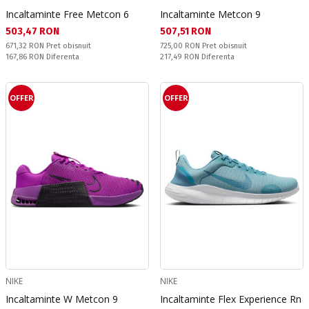
Incaltaminte Free Metcon 6
Incaltaminte Metcon 9
Текуща цена:
Текуща цена:
503,47 RON
507,51 RON
Pret obisnuit:
Pret obisnuit:
671,32 RON
Pret obisnuit
725,00 RON
Pret obisnuit
Спестявате:
Спестявате:
167,86 RON
Diferenta
217,49 RON
Diferenta
OFFER
OFFER
NIKE
NIKE
Incaltaminte W Metcon 9
Incaltaminte Flex Experience Rn