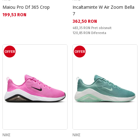
Maiou Pro Df 365 Crop
Incaltaminte W Air Zoom Bella
7
Текуща цена:
199,53 RON
Текуща цена:
362,50 RON
Pret obisnuit:
483,35 RON
Pret obisnuit
Спестявате:
120,85 RON
Diferenta
OFFER
OFFER
NIKE
NIKE