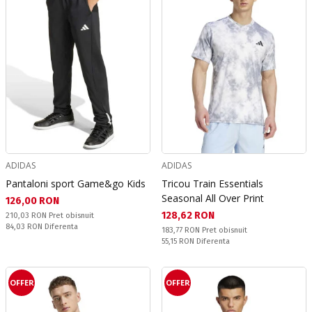
ADIDAS
ADIDAS
Pantaloni sport Game&go Kids
Tricou Train Essentials
Seasonal All Over Print
Текуща цена:
126,00 RON
Текуща цена:
128,62 RON
Pret obisnuit:
210,03 RON
Pret obisnuit
Спестявате:
84,03 RON
Diferenta
Pret obisnuit:
183,77 RON
Pret obisnuit
Спестявате:
55,15 RON
Diferenta
OFFER
OFFER