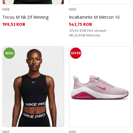
NIKE
NIKE
Tricou M Nk Df Winning
Incaltaminte M Metcon 10
Текуща цена:
Текуща цена:
199,53 RON
543,75 RON
Pret obisnuit:
725,00 RON
Pret obisnuit
Спестявате:
181,25 RON
Diferenta
NOU
OFFER
NIKE
NIKE