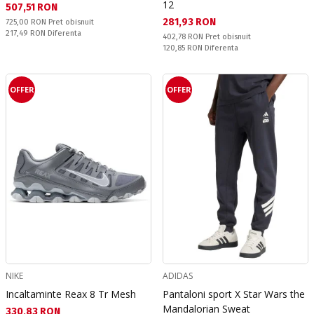
12
Текуща цена:
507,51 RON
Текуща цена:
281,93 RON
Pret obisnuit:
725,00 RON
Pret obisnuit
Спестявате:
217,49 RON
Diferenta
Pret obisnuit:
402,78 RON
Pret obisnuit
Спестявате:
120,85 RON
Diferenta
OFFER
OFFER
NIKE
ADIDAS
Incaltaminte Reax 8 Tr Mesh
Pantaloni sport X Star Wars the
Mandalorian Sweat
Текуща цена:
330,83 RON