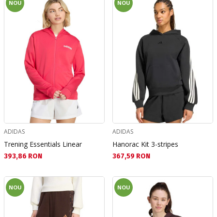
NOU
NOU
ADIDAS
ADIDAS
Trening Essentials Linear
Hanorac Kit 3-stripes
Текуща цена:
Текуща цена:
393,86 RON
367,59 RON
NOU
NOU