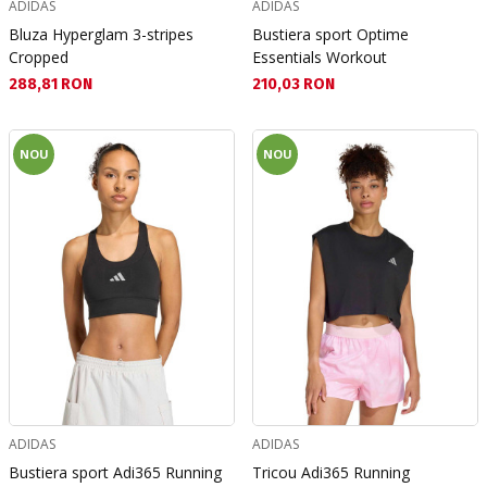
ADIDAS
ADIDAS
Bluza Hyperglam 3-stripes
Bustiera sport Optime
Cropped
Essentials Workout
Текуща цена:
Текуща цена:
288,81 RON
210,03 RON
NOU
NOU
ADIDAS
ADIDAS
Bustiera sport Adi365 Running
Tricou Adi365 Running