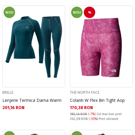
NOU
NOU
%
BRILLE
THE NORTH FACE
Lenjerie Termica Dama Warm
Colanti W Flex 8in Tight Aop
Текуща цена:
Текуща цена:
201,16 RON
170,38 RON
183,46 RON
(
-7%
)
Cel mai bun pret
Pret obisnuit:
262,08 RON
(
-35%
) Pret obisnuit