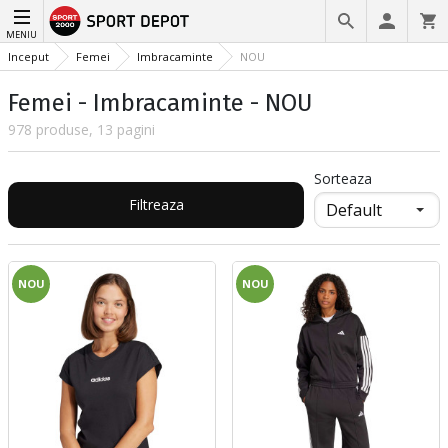
MENIU
Inceput
Femei
Imbracaminte
NOU
Femei - Imbracaminte - NOU
978 produse, 13 pagini
Sorteaza
Filtreaza
NOU
NOU