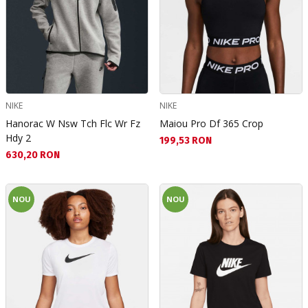
NIKE
NIKE
Hanorac W Nsw Tch Flc Wr Fz
Maiou Pro Df 365 Crop
Hdy 2
Текуща цена:
199,53 RON
Текуща цена:
630,20 RON
NOU
NOU