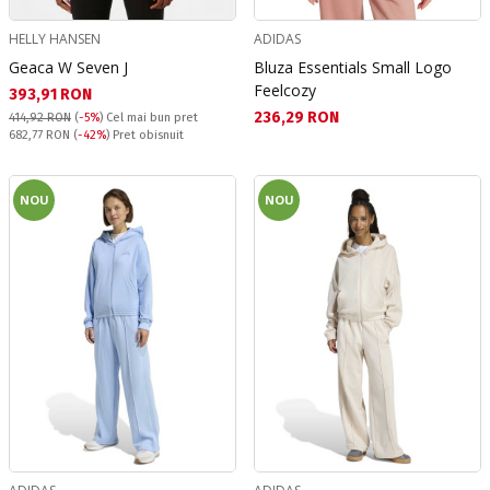
HELLY HANSEN
ADIDAS
Geaca W Seven J
Bluza Essentials Small Logo
Feelcozy
Текуща цена:
393,91 RON
Текуща цена:
236,29 RON
414,92 RON
(
-5%
)
Cel mai bun pret
Pret obisnuit:
682,77 RON
(
-42%
) Pret obisnuit
NOU
NOU