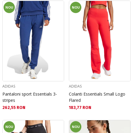
NOU
NOU
ADIDAS
ADIDAS
Pantaloni sport Essentials 3-
Colanti Essentials Small Logo
stripes
Flared
Текуща цена:
Текуща цена:
262,55 RON
183,77 RON
NOU
NOU