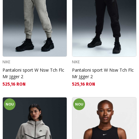
NIKE
NIKE
Pantaloni sport W Nsw Tch Flc
Pantaloni sport W Nsw Tch Flc
Mr Jgger 2
Mr Jgger 2
Текуща цена:
Текуща цена:
525,16 RON
525,16 RON
NOU
NOU