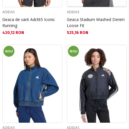
ADIDAS
ADIDAS
Geaca de vant Adi365 Iconic
Geaca Stadium Washed Denim
Running
Loose Fit
Текуща цена:
Текуща цена:
420,12 RON
525,16 RON
NOU
NOU
ADIDAS
ADIDAS