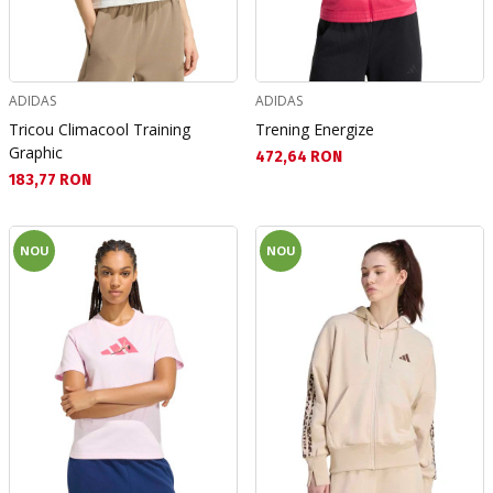
ADIDAS
ADIDAS
Tricou Climacool Training
Trening Energize
Graphic
Текуща цена:
472,64 RON
Текуща цена:
183,77 RON
NOU
NOU