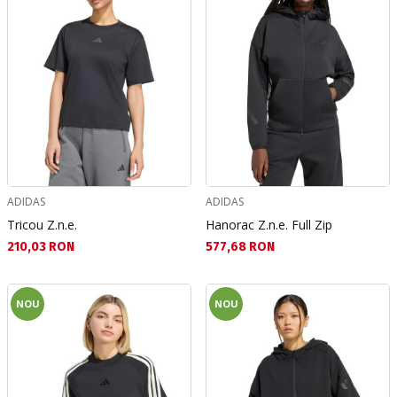
ADIDAS
ADIDAS
Tricou Z.n.e.
Hanorac Z.n.e. Full Zip
Текуща цена:
Текуща цена:
210,03 RON
577,68 RON
NOU
NOU