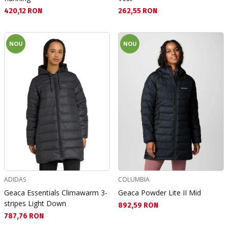
Текуща цена:
Текуща цена:
420,12 RON
262,55 RON
NOU
NOU
ADIDAS
COLUMBIA
Geaca Essentials Climawarm 3-
Geaca Powder Lite II Mid
stripes Light Down
Текуща цена:
892,59 RON
Текуща цена:
787,76 RON