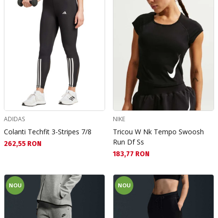
ADIDAS
NIKE
Colanti Techfit 3-Stripes 7/8
Tricou W Nk Tempo Swoosh
Run Df Ss
Текуща цена:
262,55 RON
Текуща цена:
183,77 RON
NOU
NOU