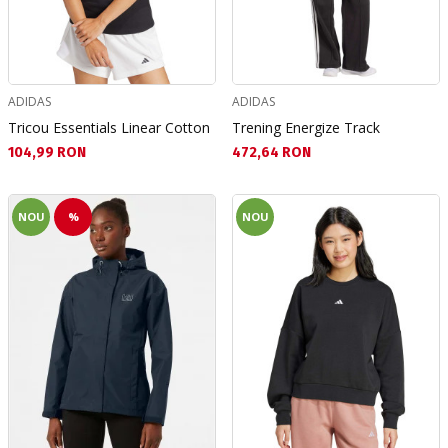
ADIDAS
ADIDAS
Tricou Essentials Linear Cotton
Trening Energize Track
Текуща цена:
Текуща цена:
104,99 RON
472,64 RON
NOU
%
NOU