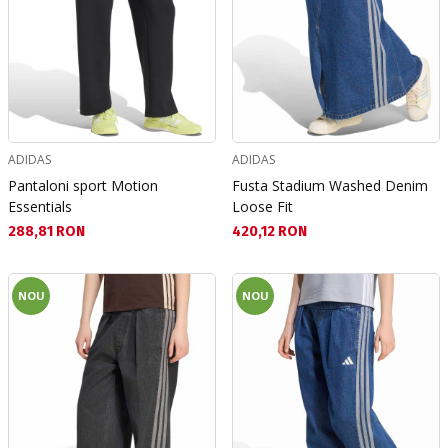
ADIDAS
ADIDAS
Pantaloni sport Motion
Fusta Stadium Washed Denim
Essentials
Loose Fit
Текуща цена:
Текуща цена:
288,81 RON
420,12 RON
NOU
NOU