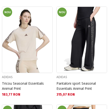
NOU
NOU
ADIDAS
ADIDAS
Tricou Seasonal Essentials
Pantaloni sport Seasonal
Animal Print
Essentials Animal Print
Текуща цена:
Текуща цена:
183,77 RON
315,07 RON