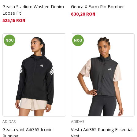
Geaca Stadium Washed Denim
Geaca X Farm Rio Bomber
Loose Fit
Текуща цена:
630,20 RON
Текуща цена:
525,16 RON
NOU
NOU
ADIDAS
ADIDAS
Geaca vant Adi365 Iconic
Vesta Adi365 Running Essentials
Running
Vest