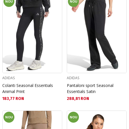
NOU
NOU
ADIDAS
ADIDAS
Colanti Seasonal Essentials
Pantaloni sport Seasonal
Animal Print
Essentials Satin
Текуща цена:
Текуща цена:
183,77 RON
288,81 RON
NOU
NOU