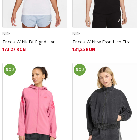
NIKE
NIKE
Tricou W Nk Df Rlgnd Hbr
Tricou W Nsw Essntl Icn Ftra
Текуща цена:
Текуща цена:
173,27 RON
131,25 RON
NOU
NOU