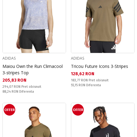
ADIDAS
ADIDAS
Maiou Own the Run Climacool
Tricou Future Icons 3-Stripes
3-stripes Top
Текуща цена:
128,62 RON
Текуща цена:
205,83 RON
Pret obisnuit:
183,77 RON
Pret obisnuit
Спестявате:
55,15 RON
Diferenta
Pret obisnuit:
294,07 RON
Pret obisnuit
Спестявате:
88,24 RON
Diferenta
OFFER
OFFER