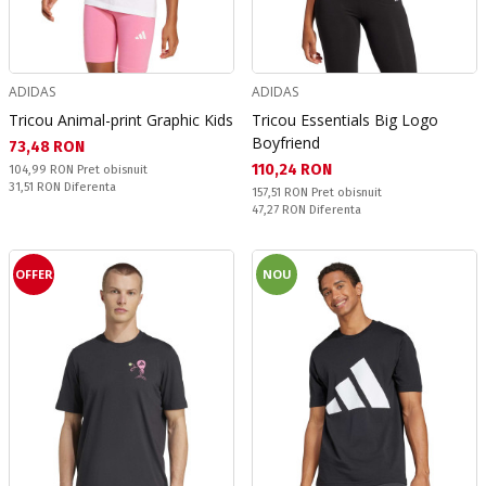
ADIDAS
ADIDAS
Tricou Animal-print Graphic Kids
Tricou Essentials Big Logo
Boyfriend
Текуща цена:
73,48 RON
Текуща цена:
110,24 RON
Pret obisnuit:
104,99 RON
Pret obisnuit
Спестявате:
31,51 RON
Diferenta
Pret obisnuit:
157,51 RON
Pret obisnuit
Спестявате:
47,27 RON
Diferenta
OFFER
NOU