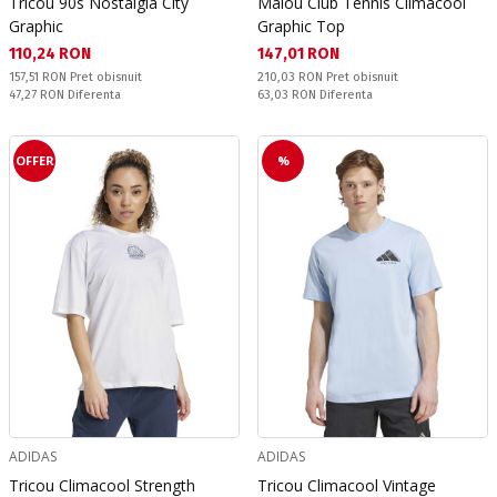
Tricou 90s Nostalgia City
Maiou Club Tennis Climacool
Graphic
Graphic Top
Текуща цена:
Текуща цена:
110,24 RON
147,01 RON
Pret obisnuit:
Pret obisnuit:
157,51 RON
Pret obisnuit
210,03 RON
Pret obisnuit
Спестявате:
Спестявате:
47,27 RON
Diferenta
63,03 RON
Diferenta
OFFER
%
ADIDAS
ADIDAS
Tricou Climacool Strength
Tricou Climacool Vintage