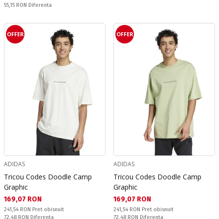
Спестявате:
55,15 RON
Diferenta
OFFER
OFFER
ADIDAS
ADIDAS
Tricou Codes Doodle Camp
Tricou Codes Doodle Camp
Graphic
Graphic
Текуща цена:
Текуща цена:
169,07 RON
169,07 RON
Pret obisnuit:
Pret obisnuit:
241,54 RON
Pret obisnuit
241,54 RON
Pret obisnuit
Спестявате:
Спестявате:
72,48 RON
Diferenta
72,48 RON
Diferenta