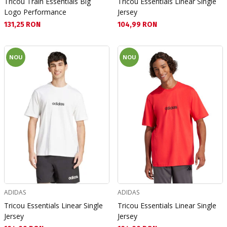
Tricou Train Essentials Big
Tricou Essentials Linear Single
Logo Performance
Jersey
Текуща цена:
Текуща цена:
131,25 RON
104,99 RON
NOU
NOU
ADIDAS
ADIDAS
Tricou Essentials Linear Single
Tricou Essentials Linear Single
Jersey
Jersey