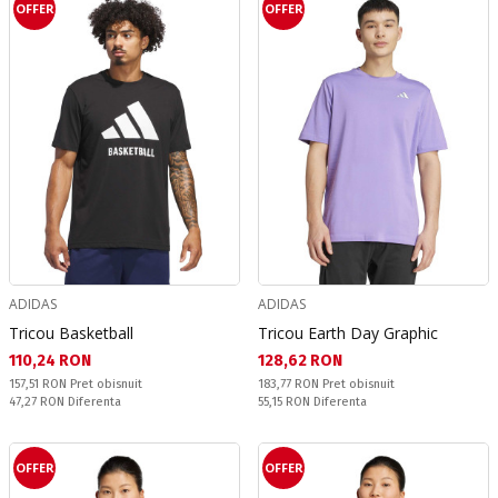
OFFER
OFFER
ADIDAS
ADIDAS
Tricou Basketball
Tricou Earth Day Graphic
Текуща цена:
Текуща цена:
110,24 RON
128,62 RON
Pret obisnuit:
Pret obisnuit:
157,51 RON
Pret obisnuit
183,77 RON
Pret obisnuit
Спестявате:
Спестявате:
47,27 RON
Diferenta
55,15 RON
Diferenta
OFFER
OFFER