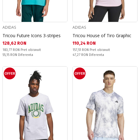
ADIDAS
ADIDAS
Tricou Future Icons 3-stripes
Tricou House of Tiro Graphic
Текуща цена:
Текуща цена:
128,62 RON
110,24 RON
Pret obisnuit:
Pret obisnuit:
183,77 RON
Pret obisnuit
157,51 RON
Pret obisnuit
Спестявате:
Спестявате:
55,15 RON
Diferenta
47,27 RON
Diferenta
OFFER
OFFER