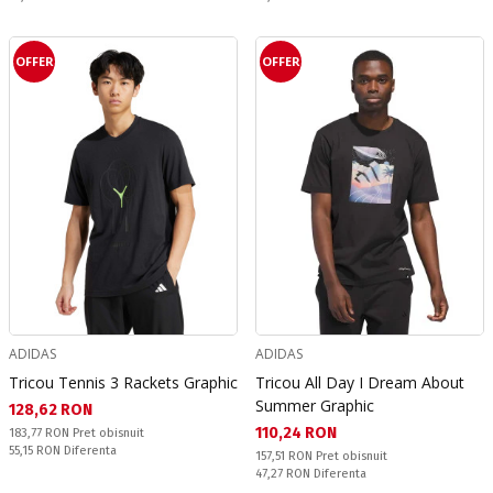
OFFER
OFFER
ADIDAS
ADIDAS
Tricou Tennis 3 Rackets Graphic
Tricou All Day I Dream About
Summer Graphic
Текуща цена:
128,62 RON
Текуща цена:
110,24 RON
Pret obisnuit:
183,77 RON
Pret obisnuit
Спестявате:
55,15 RON
Diferenta
Pret obisnuit:
157,51 RON
Pret obisnuit
Спестявате:
47,27 RON
Diferenta