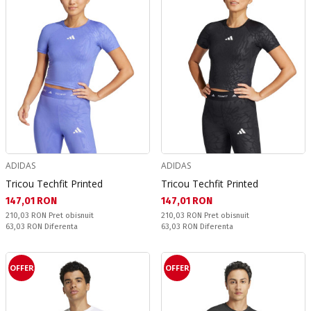
ADIDAS
ADIDAS
Tricou Techfit Printed
Tricou Techfit Printed
Текуща цена:
Текуща цена:
147,01 RON
147,01 RON
Pret obisnuit:
Pret obisnuit:
210,03 RON
Pret obisnuit
210,03 RON
Pret obisnuit
Спестявате:
Спестявате:
63,03 RON
Diferenta
63,03 RON
Diferenta
OFFER
OFFER