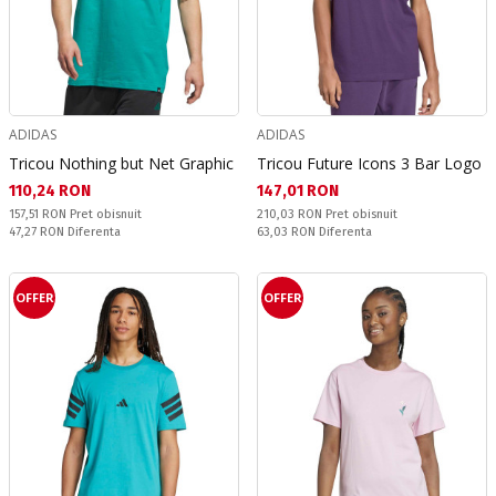
ADIDAS
ADIDAS
Tricou Nothing but Net Graphic
Tricou Future Icons 3 Bar Logo
Текуща цена:
Текуща цена:
110,24 RON
147,01 RON
Pret obisnuit:
Pret obisnuit:
157,51 RON
Pret obisnuit
210,03 RON
Pret obisnuit
Спестявате:
Спестявате:
47,27 RON
Diferenta
63,03 RON
Diferenta
OFFER
OFFER