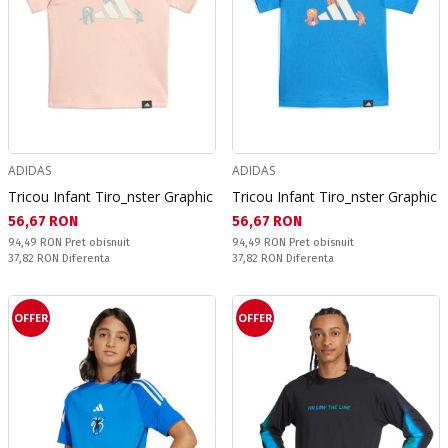
ADIDAS
ADIDAS
Tricou Infant Tiro_nster Graphic
Tricou Infant Tiro_nster Graphic
Текуща цена:
Текуща цена:
56,67 RON
56,67 RON
Pret obisnuit:
Pret obisnuit:
94,49 RON
Pret obisnuit
94,49 RON
Pret obisnuit
Спестявате:
Спестявате:
37,82 RON
Diferenta
37,82 RON
Diferenta
OFFER
OFFER