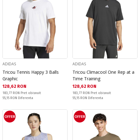
ADIDAS
ADIDAS
Tricou Tennis Happy 3 Balls
Tricou Climacool One Rep at a
Graphic
Time Training
Текуща цена:
Текуща цена:
128,62 RON
128,62 RON
Pret obisnuit:
Pret obisnuit:
183,77 RON
Pret obisnuit
183,77 RON
Pret obisnuit
Спестявате:
Спестявате:
55,15 RON
Diferenta
55,15 RON
Diferenta
OFFER
OFFER