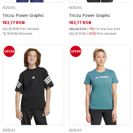
ADIDAS
ADIDAS
Tricou Power Graphic
Tricou Power Graphic
Текуща цена:
Текуща цена:
183,77 RON
183,77 RON
Pret obisnuit:
262,55 RON
Pret obisnuit
186,08 RON
(
-1%
)
Cel mai bun pret
Спестявате:
Pret obisnuit:
78,78 RON
Diferenta
262,55 RON
(
-30%
) Pret obisnuit
OFFER
OFFER
ADIDAS
ADIDAS