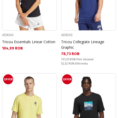
ADIDAS
ADIDAS
Tricou Essentials Linear Cotton
Tricou Collegiate Lineage
Graphic
Текуща цена:
104,99 RON
Текуща цена:
78,73 RON
Pret obisnuit:
131,25 RON
Pret obisnuit
Спестявате:
52,52 RON
Diferenta
OFFER
OFFER