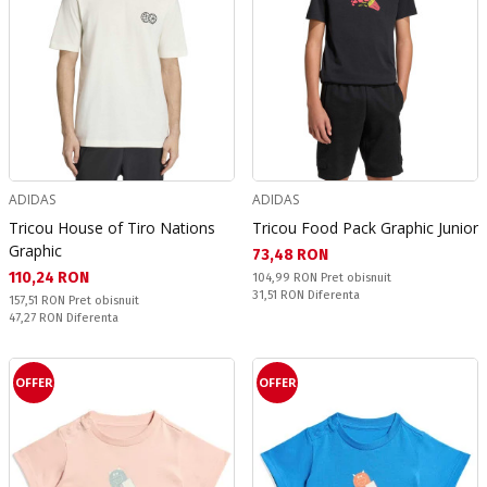
ADIDAS
ADIDAS
Tricou House of Tiro Nations
Tricou Food Pack Graphic Junior
Graphic
Текуща цена:
73,48 RON
Текуща цена:
110,24 RON
Pret obisnuit:
104,99 RON
Pret obisnuit
Спестявате:
31,51 RON
Diferenta
Pret obisnuit:
157,51 RON
Pret obisnuit
Спестявате:
47,27 RON
Diferenta
OFFER
OFFER