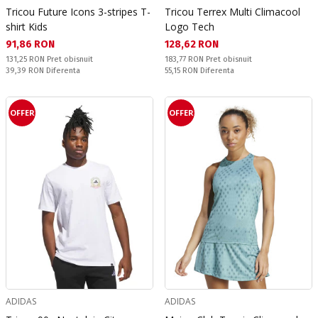
Tricou Future Icons 3-stripes T-
Tricou Terrex Multi Climacool
shirt Kids
Logo Tech
Текуща цена:
Текуща цена:
91,86 RON
128,62 RON
Pret obisnuit:
Pret obisnuit:
131,25 RON
Pret obisnuit
183,77 RON
Pret obisnuit
Спестявате:
Спестявате:
39,39 RON
Diferenta
55,15 RON
Diferenta
OFFER
OFFER
ADIDAS
ADIDAS