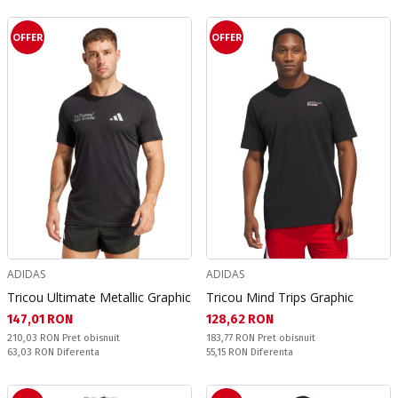
OFFER
OFFER
ADIDAS
ADIDAS
Tricou Ultimate Metallic Graphic
Tricou Mind Trips Graphic
Текуща цена:
Текуща цена:
147,01 RON
128,62 RON
Pret obisnuit:
Pret obisnuit:
210,03 RON
Pret obisnuit
183,77 RON
Pret obisnuit
Спестявате:
Спестявате:
63,03 RON
Diferenta
55,15 RON
Diferenta