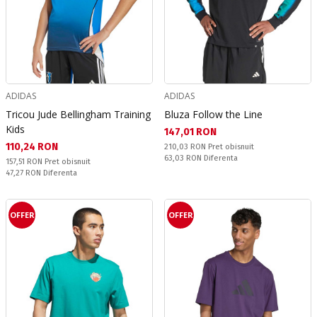
ADIDAS
ADIDAS
Tricou Jude Bellingham Training
Bluza Follow the Line
Kids
Текуща цена:
147,01 RON
Текуща цена:
110,24 RON
Pret obisnuit:
210,03 RON
Pret obisnuit
Спестявате:
63,03 RON
Diferenta
Pret obisnuit:
157,51 RON
Pret obisnuit
Спестявате:
47,27 RON
Diferenta
OFFER
OFFER