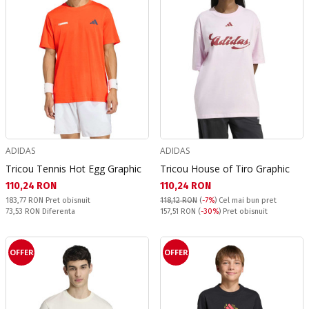
ADIDAS
ADIDAS
Tricou Tennis Hot Egg Graphic
Tricou House of Tiro Graphic
Текуща цена:
Текуща цена:
110,24 RON
110,24 RON
Pret obisnuit:
183,77 RON
Pret obisnuit
118,12 RON
(
-7%
)
Cel mai bun pret
Спестявате:
Pret obisnuit:
73,53 RON
Diferenta
157,51 RON
(
-30%
) Pret obisnuit
OFFER
OFFER