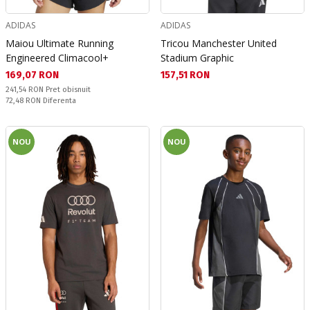
ADIDAS
ADIDAS
Maiou Ultimate Running
Tricou Manchester United
Engineered Climacool+
Stadium Graphic
Текуща цена:
Текуща цена:
169,07 RON
157,51 RON
Pret obisnuit:
241,54 RON
Pret obisnuit
Спестявате:
72,48 RON
Diferenta
NOU
NOU