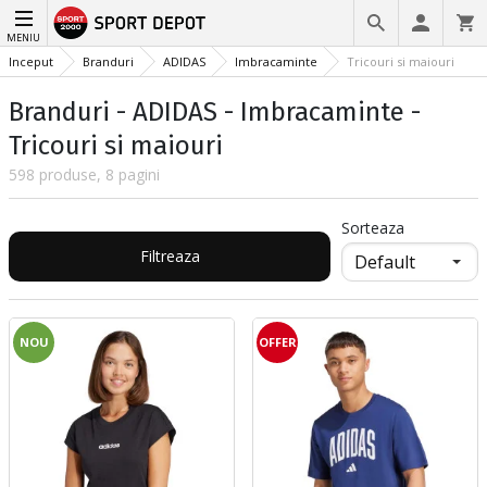
MENIU
Inceput
Branduri
ADIDAS
Imbracaminte
Tricouri si maiouri
Branduri - ADIDAS - Imbracaminte -
Tricouri si maiouri
598 produse, 8 pagini
Sorteaza
Filtreaza
NOU
OFFER