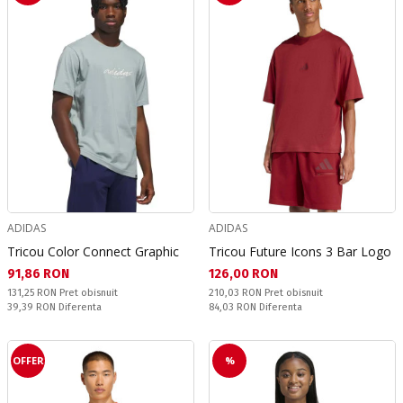
ADIDAS
ADIDAS
Tricou Color Connect Graphic
Tricou Future Icons 3 Bar Logo
Текуща цена:
Текуща цена:
91,86 RON
126,00 RON
Pret obisnuit:
Pret obisnuit:
131,25 RON
Pret obisnuit
210,03 RON
Pret obisnuit
Спестявате:
Спестявате:
39,39 RON
Diferenta
84,03 RON
Diferenta
OFFER
%