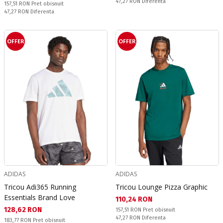
Спестявате:
47,27 RON
Diferenta
Pret obisnuit:
157,51 RON
Pret obisnuit
Спестявате:
47,27 RON
Diferenta
OFFER
OFFER
ADIDAS
ADIDAS
Tricou Adi365 Running
Tricou Lounge Pizza Graphic
Essentials Brand Love
Текуща цена:
110,24 RON
Текуща цена:
128,62 RON
Pret obisnuit:
157,51 RON
Pret obisnuit
Спестявате:
47,27 RON
Diferenta
Pret obisnuit:
183,77 RON
Pret obisnuit