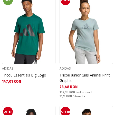
NOU
OFFER
ADIDAS
ADIDAS
Tricou Essentials Big Logo
Tricou Junior Girls Animal Print
Graphic
Текуща цена:
147,01 RON
Текуща цена:
73,48 RON
Pret obisnuit:
104,99 RON
Pret obisnuit
Спестявате:
31,51 RON
Diferenta
OFFER
OFFER