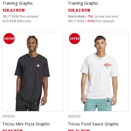
Training Graphic
Training Graphic
Текуща цена:
Текуща цена:
128,62 RON
128,62 RON
Pret obisnuit:
183,77 RON
Pret obisnuit
129,73 RON
(
-1%
)
Cel mai bun pret
Спестявате:
Pret obisnuit:
55,15 RON
Diferenta
183,77 RON
(
-30%
) Pret obisnuit
OFFER
OFFER
ADIDAS
ADIDAS
Tricou Mini Pizza Graphic
Tricou Food Sauce Graphic
Текуща цена:
Текуща цена: