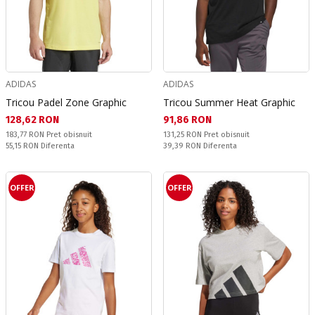
ADIDAS
ADIDAS
Tricou Padel Zone Graphic
Tricou Summer Heat Graphic
Текуща цена:
Текуща цена:
128,62 RON
91,86 RON
Pret obisnuit:
Pret obisnuit:
183,77 RON
Pret obisnuit
131,25 RON
Pret obisnuit
Спестявате:
Спестявате:
55,15 RON
Diferenta
39,39 RON
Diferenta
OFFER
OFFER