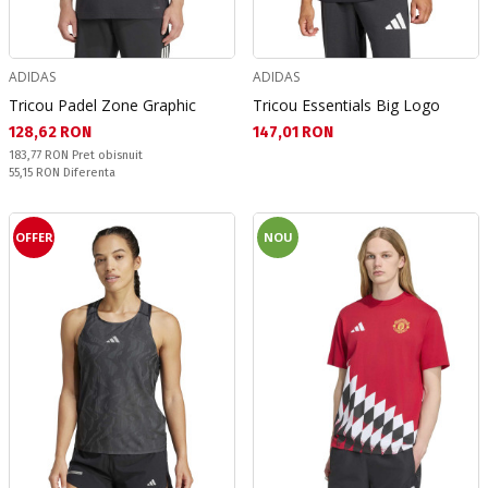
ADIDAS
ADIDAS
Tricou Padel Zone Graphic
Tricou Essentials Big Logo
Текуща цена:
Текуща цена:
128,62 RON
147,01 RON
Pret obisnuit:
183,77 RON
Pret obisnuit
Спестявате:
55,15 RON
Diferenta
OFFER
NOU