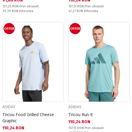
91,86 RON
110,24 RON
Pret obisnuit:
Pret obisnuit:
131,25 RON
Pret obisnuit
157,51 RON
Pret obisnuit
Спестявате:
Спестявате:
39,39 RON
Diferenta
47,27 RON
Diferenta
OFFER
OFFER
ADIDAS
ADIDAS
Tricou Food Grilled Cheese
Tricou Run It
Graphic
Текуща цена:
110,24 RON
Текуща цена:
110,24 RON
Pret obisnuit:
157,51 RON
Pret obisnuit