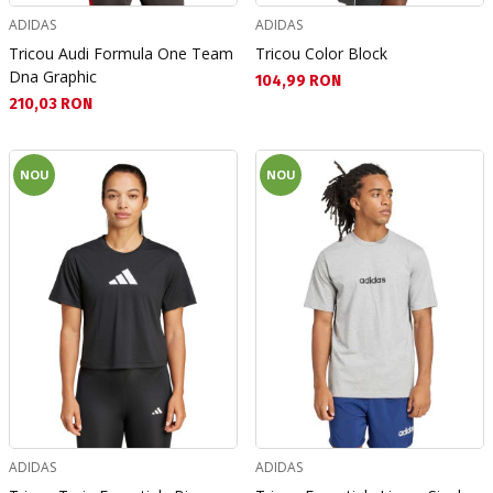
ADIDAS
ADIDAS
Tricou Audi Formula One Team
Tricou Color Block
Dna Graphic
Текуща цена:
104,99 RON
Текуща цена:
210,03 RON
NOU
NOU
ADIDAS
ADIDAS