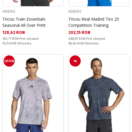
ADIDAS
ADIDAS
Tricou Train Essentials
Tricou Real Madrid Tiro 25
Seasonal All Over Print
Competition Training
Текуща цена:
Текуща цена:
128,62 RON
202,15 RON
Pret obisnuit:
Pret obisnuit:
183,77 RON
Pret obisnuit
288,81 RON
Pret obisnuit
Спестявате:
Спестявате:
55,15 RON
Diferenta
86,66 RON
Diferenta
OFFER
%