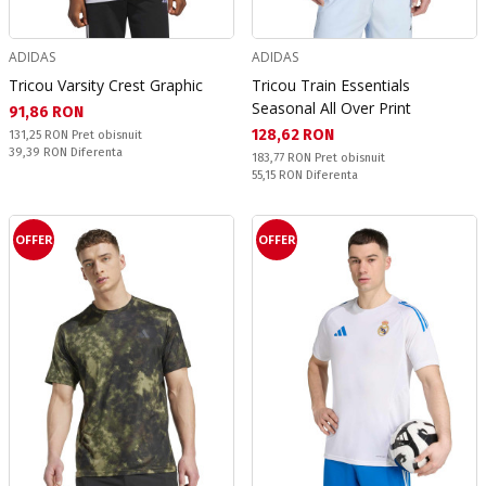
ADIDAS
ADIDAS
Tricou Varsity Crest Graphic
Tricou Train Essentials
Seasonal All Over Print
Текуща цена:
91,86 RON
Текуща цена:
128,62 RON
Pret obisnuit:
131,25 RON
Pret obisnuit
Спестявате:
39,39 RON
Diferenta
Pret obisnuit:
183,77 RON
Pret obisnuit
Спестявате:
55,15 RON
Diferenta
OFFER
OFFER