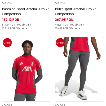
ADIDAS
ADIDAS
Pantaloni sport Arsenal Tiro 25
Bluza sport Arsenal Tiro 25
Competition
Competition
Текуща цена:
Текуща цена:
189,12 RON
267,95 RON
Pret obisnuit:
Pret obisnuit:
315,24 RON
Pret obisnuit
446,61 RON
Pret obisnuit
Спестявате:
Спестявате:
126,12 RON
Diferenta
178,67 RON
Diferenta
OFFER
OFFER
ADIDAS
ADIDAS