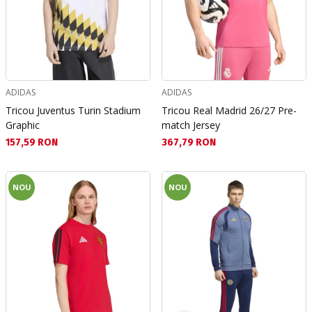
ADIDAS
ADIDAS
Tricou Juventus Turin Stadium
Tricou Real Madrid 26/27 Pre-
Graphic
match Jersey
Текуща цена:
Текуща цена:
157,59 RON
367,79 RON
NOU
NOU