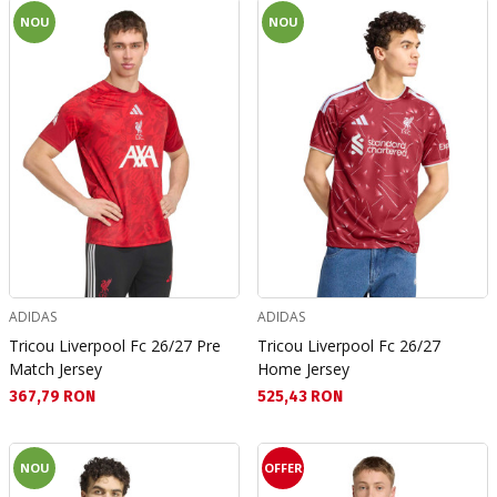
NOU
NOU
ADIDAS
ADIDAS
Tricou Liverpool Fc 26/27 Pre
Tricou Liverpool Fc 26/27
Match Jersey
Home Jersey
Текуща цена:
Текуща цена:
367,79 RON
525,43 RON
NOU
OFFER