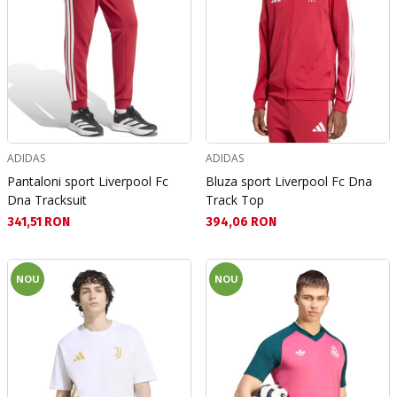
ADIDAS
ADIDAS
Pantaloni sport Liverpool Fc
Bluza sport Liverpool Fc Dna
Dna Tracksuit
Track Top
Текуща цена:
Текуща цена:
341,51 RON
394,06 RON
NOU
NOU