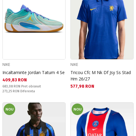
NIKE
NIKE
Incaltaminte Jordan Tatum 4 Se
Tricou Cfc M Nk Df Jsy Ss Stad
Hm 26/27
Текуща цена:
409,83 RON
Текуща цена:
577,98 RON
Pret obisnuit:
683,08 RON
Pret obisnuit
Спестявате:
273,25 RON
Diferenta
NOU
NOU