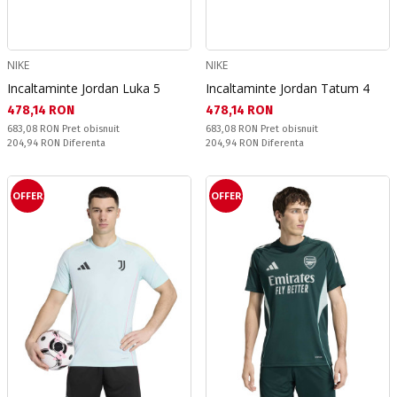
NIKE
NIKE
Incaltaminte Jordan Luka 5
Incaltaminte Jordan Tatum 4
Текуща цена:
Текуща цена:
478,14 RON
478,14 RON
Pret obisnuit:
Pret obisnuit:
683,08 RON
Pret obisnuit
683,08 RON
Pret obisnuit
Спестявате:
Спестявате:
204,94 RON
Diferenta
204,94 RON
Diferenta
OFFER
OFFER