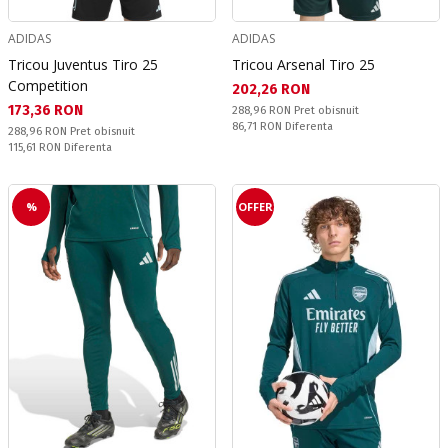
ADIDAS
ADIDAS
Tricou Juventus Tiro 25
Tricou Arsenal Tiro 25
Competition
Текуща цена:
202,26 RON
Текуща цена:
173,36 RON
Pret obisnuit:
288,96 RON
Pret obisnuit
Спестявате:
86,71 RON
Diferenta
Pret obisnuit:
288,96 RON
Pret obisnuit
Спестявате:
115,61 RON
Diferenta
%
OFFER