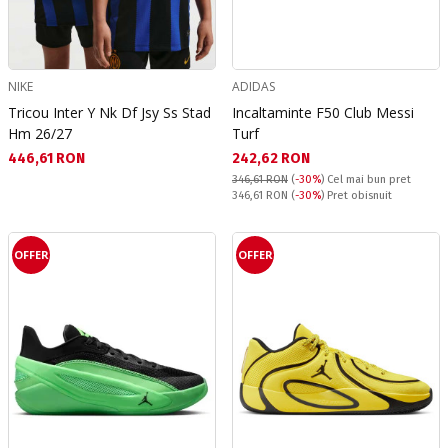
NIKE
ADIDAS
Tricou Inter Y Nk Df Jsy Ss Stad
Incaltaminte F50 Club Messi
Hm 26/27
Turf
Текуща цена:
Текуща цена:
446,61 RON
242,62 RON
346,61 RON
(
-30%
)
Cel mai bun pret
Pret obisnuit:
346,61 RON
(
-30%
) Pret obisnuit
OFFER
OFFER