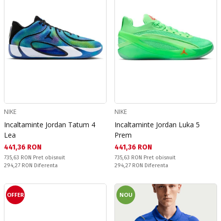
NIKE
NIKE
Incaltaminte Jordan Tatum 4
Incaltaminte Jordan Luka 5
Lea
Prem
Текуща цена:
Текуща цена:
441,36 RON
441,36 RON
Pret obisnuit:
Pret obisnuit:
735,63 RON
Pret obisnuit
735,63 RON
Pret obisnuit
Спестявате:
Спестявате:
294,27 RON
Diferenta
294,27 RON
Diferenta
OFFER
NOU