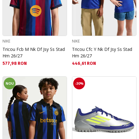
NIKE
NIKE
Tricou Fcb M Nk Df Jsy Ss Stad
Tricou Cfc Y Nk Df Jsy Ss Stad
Hm 26/27
Hm 26/27
Текуща цена:
Текуща цена:
577,98 RON
446,61 RON
NOU
-30%