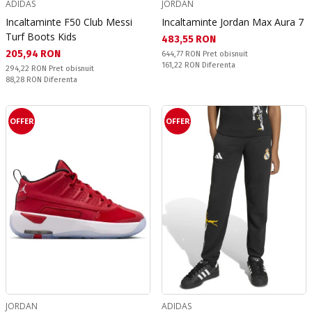
ADIDAS
JORDAN
Incaltaminte F50 Club Messi
Incaltaminte Jordan Max Aura 7
Turf Boots Kids
Текуща цена:
483,55 RON
Текуща цена:
205,94 RON
Pret obisnuit:
644,77 RON
Pret obisnuit
Спестявате:
161,22 RON
Diferenta
Pret obisnuit:
294,22 RON
Pret obisnuit
Спестявате:
88,28 RON
Diferenta
OFFER
OFFER
JORDAN
ADIDAS