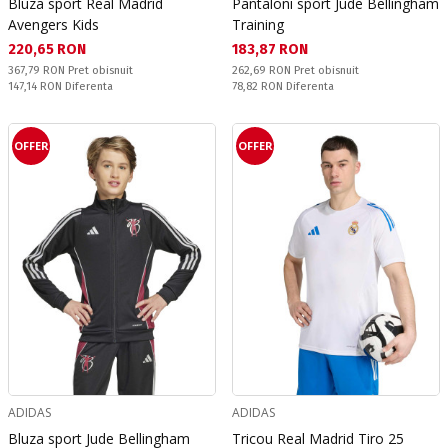
Bluza sport Real Madrid
Pantaloni sport Jude Bellingham
Avengers Kids
Training
Текуща цена:
Текуща цена:
220,65 RON
183,87 RON
Pret obisnuit:
Pret obisnuit:
367,79 RON
Pret obisnuit
262,69 RON
Pret obisnuit
Спестявате:
Спестявате:
147,14 RON
Diferenta
78,82 RON
Diferenta
OFFER
OFFER
ADIDAS
ADIDAS
Bluza sport Jude Bellingham
Tricou Real Madrid Tiro 25