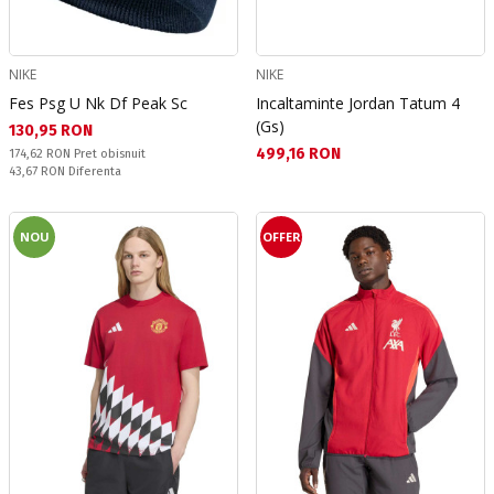
NIKE
NIKE
Fes Psg U Nk Df Peak Sc
Incaltaminte Jordan Tatum 4
(Gs)
Текуща цена:
130,95 RON
Текуща цена:
499,16 RON
Pret obisnuit:
174,62 RON
Pret obisnuit
Спестявате:
43,67 RON
Diferenta
NOU
OFFER