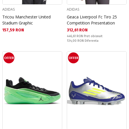
ADIDAS
ADIDAS
Tricou Manchester United
Geaca Liverpool Fc Tiro 25
Stadium Graphic
Competition Presentation
Текуща цена:
Текуща цена:
157,59 RON
312,61 RON
Pret obisnuit:
446,61 RON
Pret obisnuit
Спестявате:
134,00 RON
Diferenta
OFFER
OFFER