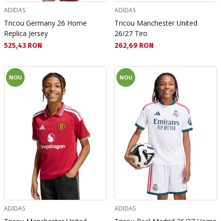
ADIDAS
ADIDAS
Tricou Germany 26 Home
Tricou Manchester United
Replica Jersey
26/27 Tiro
Текуща цена:
Текуща цена:
525,43 RON
262,69 RON
NOU
NOU
ADIDAS
ADIDAS