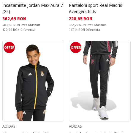
Incaltaminte Jordan Max Aura 7
Pantaloni sport Real Madrid
(Gs)
Avengers Kids
Текуща цена:
Текуща цена:
362,69 RON
220,65 RON
Pret obisnuit:
Pret obisnuit:
483,60 RON
Pret obisnuit
367,79 RON
Pret obisnuit
Спестявате:
Спестявате:
120,91 RON
Diferenta
147,14 RON
Diferenta
OFFER
OFFER
ADIDAS
ADIDAS