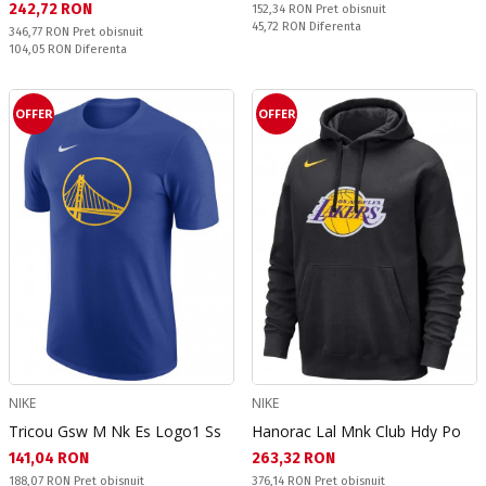
Текуща цена:
242,72 RON
Pret obisnuit:
152,34 RON
Pret obisnuit
Спестявате:
45,72 RON
Diferenta
Pret obisnuit:
346,77 RON
Pret obisnuit
Спестявате:
104,05 RON
Diferenta
OFFER
OFFER
NIKE
NIKE
Tricou Gsw M Nk Es Logo1 Ss
Hanorac Lal Mnk Club Hdy Po
Текуща цена:
Текуща цена:
141,04 RON
263,32 RON
Pret obisnuit:
Pret obisnuit:
188,07 RON
Pret obisnuit
376,14 RON
Pret obisnuit