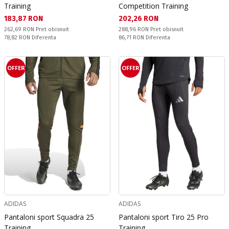
Training
Competition Training
Текуща цена:
Текуща цена:
183,87 RON
202,26 RON
Pret obisnuit:
Pret obisnuit:
262,69 RON
Pret obisnuit
288,96 RON
Pret obisnuit
Спестявате:
Спестявате:
78,82 RON
Diferenta
86,71 RON
Diferenta
OFFER
OFFER
ADIDAS
ADIDAS
Pantaloni sport Squadra 25
Pantaloni sport Tiro 25 Pro
Training
Training