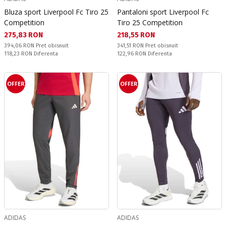
Bluza sport Liverpool Fc Tiro 25
Pantaloni sport Liverpool Fc
Competition
Tiro 25 Competition
Текуща цена:
Текуща цена:
275,83 RON
218,55 RON
Pret obisnuit:
Pret obisnuit:
394,06 RON
Pret obisnuit
341,51 RON
Pret obisnuit
Спестявате:
Спестявате:
118,23 RON
Diferenta
122,96 RON
Diferenta
OFFER
OFFER
ADIDAS
ADIDAS