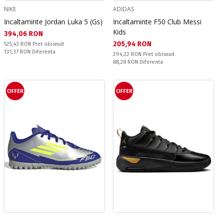
NIKE
ADIDAS
Incaltaminte Jordan Luka 5 (Gs)
Incaltaminte F50 Club Messi
Kids
Текуща цена:
394,06 RON
Текуща цена:
205,94 RON
Pret obisnuit:
525,43 RON
Pret obisnuit
Спестявате:
131,37 RON
Diferenta
Pret obisnuit:
294,22 RON
Pret obisnuit
Спестявате:
88,28 RON
Diferenta
OFFER
OFFER