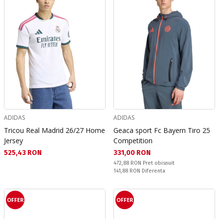
ADIDAS
ADIDAS
Tricou Real Madrid 26/27 Home
Geaca sport Fc Bayern Tiro 25
Jersey
Competition
Текуща цена:
Текуща цена:
525,43 RON
331,00 RON
Pret obisnuit:
472,88 RON
Pret obisnuit
Спестявате:
141,88 RON
Diferenta
OFFER
OFFER