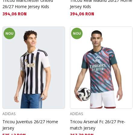
Tricou Manchester United
Tricou Real Madrid 26/27 Home
26/27 Home Jersey Kids
Jersey Kids
Текуща цена:
Текуща цена:
394,06 RON
394,06 RON
NOU
NOU
ADIDAS
ADIDAS
Tricou Juventus 26/27 Home
Tricou Arsenal Fc 26/27 Pre-
Jersey
match Jersey