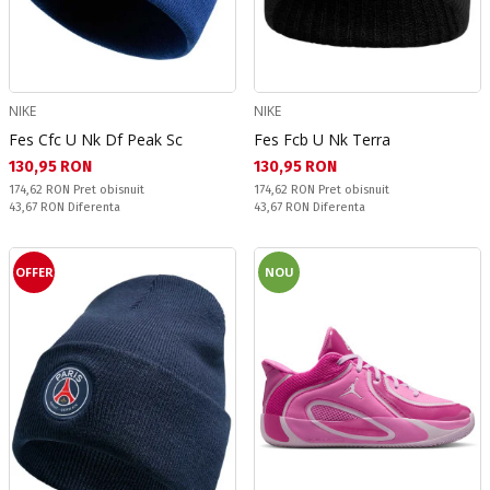
NIKE
NIKE
Fes Cfc U Nk Df Peak Sc
Fes Fcb U Nk Terra
Текуща цена:
Текуща цена:
130,95 RON
130,95 RON
Pret obisnuit:
Pret obisnuit:
174,62 RON
Pret obisnuit
174,62 RON
Pret obisnuit
Спестявате:
Спестявате:
43,67 RON
Diferenta
43,67 RON
Diferenta
OFFER
NOU