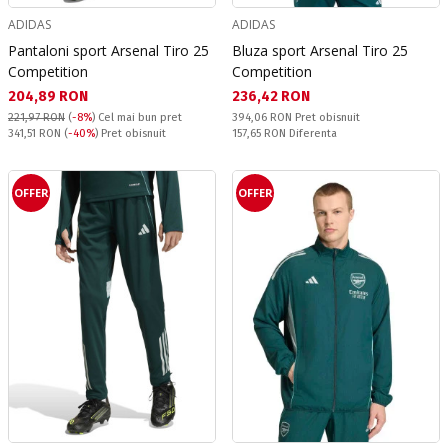
ADIDAS
ADIDAS
Pantaloni sport Arsenal Tiro 25
Bluza sport Arsenal Tiro 25
Competition
Competition
Текуща цена:
Текуща цена:
204,89 RON
236,42 RON
Pret obisnuit:
221,97 RON
(
-8%
)
Cel mai bun pret
394,06 RON
Pret obisnuit
Pret obisnuit:
Спестявате:
341,51 RON
(
-40%
) Pret obisnuit
157,65 RON
Diferenta
OFFER
OFFER