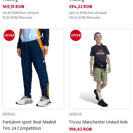
Текуща цена:
Текуща цена:
169,15 RON
294,22 RON
Pret obisnuit:
Pret obisnuit:
241,67 RON
Pret obisnuit
420,34 RON
Pret obisnuit
Спестявате:
Спестявате:
72,52 RON
Diferenta
126,12 RON
Diferenta
OFFER
OFFER
ADIDAS
ADIDAS
Pantaloni sport Real Madrid
Tricou Manchester United Kids
Tiro 24 Competition
Текуща цена:
106,62 RON