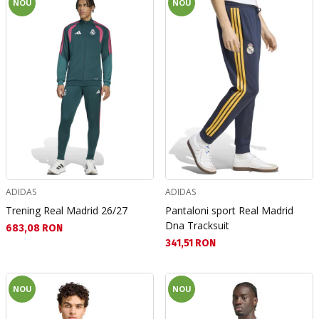
NOU
NOU
ADIDAS
ADIDAS
Trening Real Madrid 26/27
Pantaloni sport Real Madrid
Dna Tracksuit
Текуща цена:
683,08 RON
Текуща цена:
341,51 RON
NOU
NOU