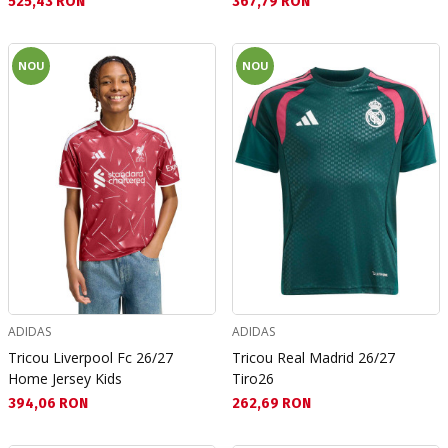
Текуща цена:
Текуща цена:
525,43 RON
367,79 RON
NOU
NOU
ADIDAS
ADIDAS
Tricou Liverpool Fc 26/27
Tricou Real Madrid 26/27
Home Jersey Kids
Tiro26
Текуща цена:
Текуща цена:
394,06 RON
262,69 RON