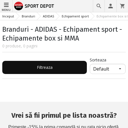
MENIU
Inceput
Branduri
ADIDAS
Echipament sport
Echipamente box s
Branduri - ADIDAS - Echipament sport -
Echipamente box si MMA
0 produse, 0 pagini
Sorteaza
Filtreaza
Vrei să fii primul pe lista noastră?
Primește -15% la prima comandă și nu rata nicio ofertă.