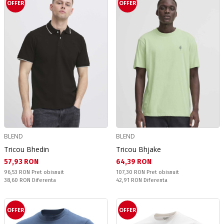
OFFER
OFFER
BLEND
BLEND
Tricou Bhedin
Tricou Bhjake
Текуща цена:
Текуща цена:
57,93 RON
64,39 RON
Pret obisnuit:
Pret obisnuit:
96,53 RON
Pret obisnuit
107,30 RON
Pret obisnuit
Спестявате:
Спестявате:
38,60 RON
Diferenta
42,91 RON
Diferenta
OFFER
OFFER