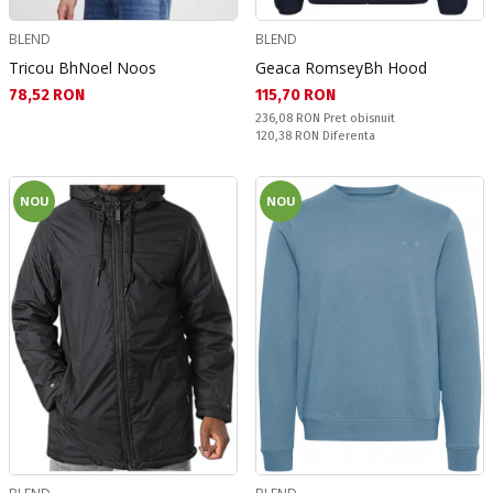
BLEND
BLEND
Tricou BhNoel Noos
Geaca RomseyBh Hood
Текуща цена:
Текуща цена:
78,52 RON
115,70 RON
Pret obisnuit:
236,08 RON
Pret obisnuit
Спестявате:
120,38 RON
Diferenta
NOU
NOU