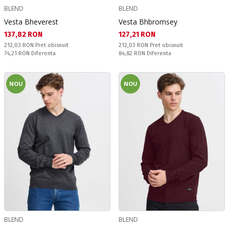
BLEND
BLEND
Vesta Bheverest
Vesta Bhbromsey
Текуща цена:
Текуща цена:
137,82 RON
127,21 RON
Pret obisnuit:
Pret obisnuit:
212,03 RON
Pret obisnuit
212,03 RON
Pret obisnuit
Спестявате:
Спестявате:
74,21 RON
Diferenta
84,82 RON
Diferenta
NOU
NOU
BLEND
BLEND