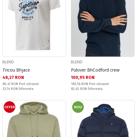
BLEND
BLEND
Tricou Bhjace
Pulover BhCodford crew
Текуща цена:
Текуща цена:
48,27 RON
100,95 RON
Pret obisnuit:
Pret obisnuit:
80,41 RON
Pret obisnuit
183,56 RON
Pret obisnuit
Спестявате:
Спестявате:
32,14 RON
Diferenta
82,62 RON
Diferenta
OFFER
NOU