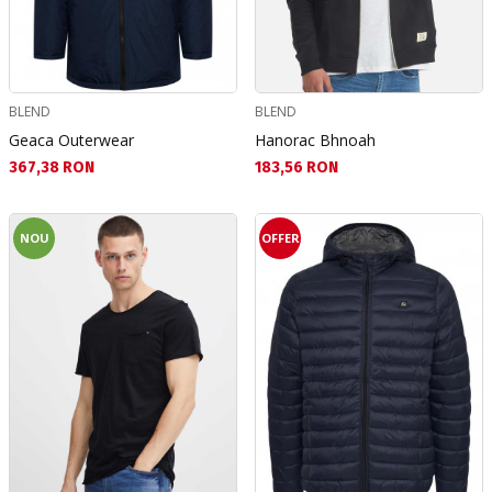
BLEND
BLEND
Geaca Outerwear
Hanorac Bhnoah
Текуща цена:
Текуща цена:
367,38 RON
183,56 RON
NOU
OFFER