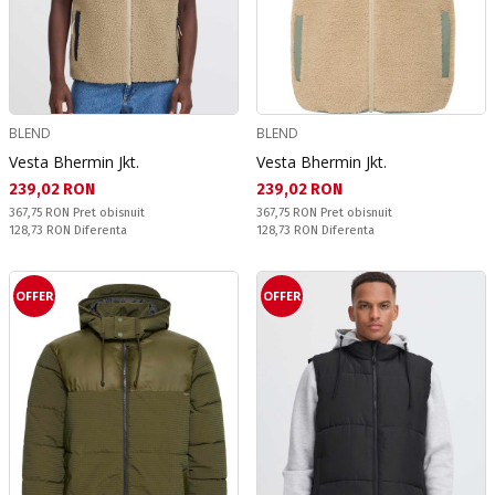
BLEND
BLEND
Vesta Bhermin Jkt.
Vesta Bhermin Jkt.
Текуща цена:
Текуща цена:
239,02 RON
239,02 RON
Pret obisnuit:
Pret obisnuit:
367,75 RON
Pret obisnuit
367,75 RON
Pret obisnuit
Спестявате:
Спестявате:
128,73 RON
Diferenta
128,73 RON
Diferenta
OFFER
OFFER