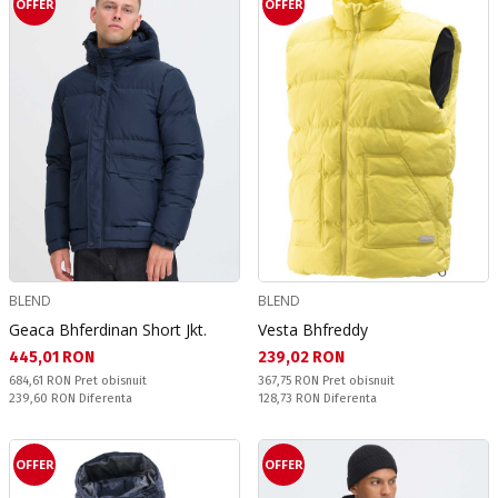
OFFER
OFFER
BLEND
BLEND
Geaca Bhferdinan Short Jkt.
Vesta Bhfreddy
Текуща цена:
Текуща цена:
445,01 RON
239,02 RON
Pret obisnuit:
Pret obisnuit:
684,61 RON
Pret obisnuit
367,75 RON
Pret obisnuit
Спестявате:
Спестявате:
239,60 RON
Diferenta
128,73 RON
Diferenta
OFFER
OFFER