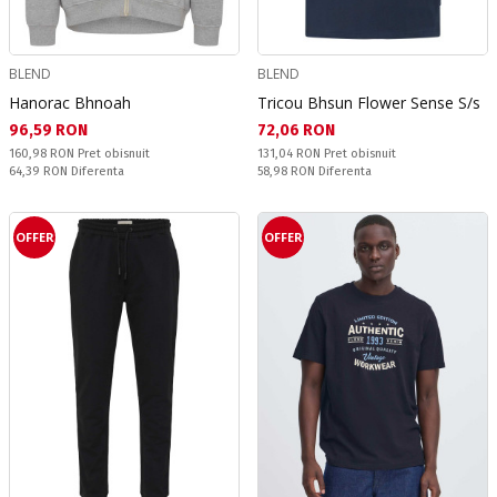
BLEND
BLEND
Hanorac Bhnoah
Tricou Bhsun Flower Sense S/s
Текуща цена:
Текуща цена:
96,59 RON
72,06 RON
Pret obisnuit:
Pret obisnuit:
160,98 RON
Pret obisnuit
131,04 RON
Pret obisnuit
Спестявате:
Спестявате:
64,39 RON
Diferenta
58,98 RON
Diferenta
OFFER
OFFER