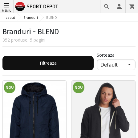
MENIU
Inceput
Branduri
BLEND
Branduri - BLEND
352 produse, 5 pagini
Sorteaza
Filtreaza
NOU
NOU