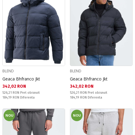
BLEND
BLEND
Geaca Bhfranco Jkt
Geaca Bhfranco Jkt
Текуща цена:
Текуща цена:
342,02 RON
342,02 RON
Pret obisnuit:
Pret obisnuit:
526,21 RON
Pret obisnuit
526,21 RON
Pret obisnuit
Спестявате:
Спестявате:
184,19 RON
Diferenta
184,19 RON
Diferenta
NOU
NOU