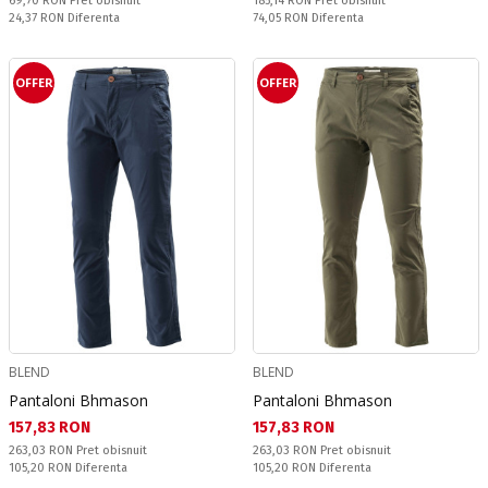
69,70 RON
Pret obisnuit
185,14 RON
Pret obisnuit
Спестявате:
Спестявате:
24,37 RON
Diferenta
74,05 RON
Diferenta
OFFER
OFFER
BLEND
BLEND
Pantaloni Bhmason
Pantaloni Bhmason
Текуща цена:
Текуща цена:
157,83 RON
157,83 RON
Pret obisnuit:
Pret obisnuit:
263,03 RON
Pret obisnuit
263,03 RON
Pret obisnuit
Спестявате:
Спестявате:
105,20 RON
Diferenta
105,20 RON
Diferenta