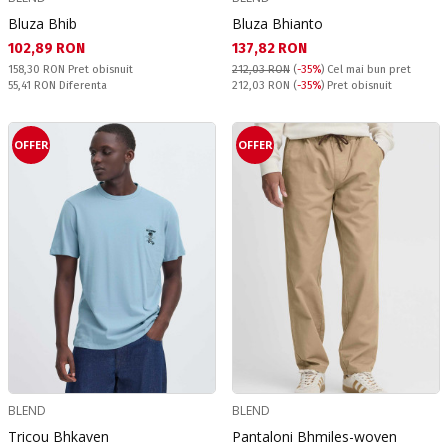
Bluza Bhib
Bluza Bhianto
Текуща цена:
Текуща цена:
102,89 RON
137,82 RON
Pret obisnuit:
158,30 RON
Pret obisnuit
212,03 RON
(
-35%
)
Cel mai bun pret
Спестявате:
Pret obisnuit:
55,41 RON
Diferenta
212,03 RON
(
-35%
) Pret obisnuit
OFFER
OFFER
BLEND
BLEND
Tricou Bhkaven
Pantaloni Bhmiles-woven