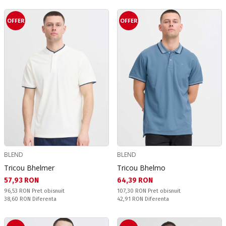
OFFER
OFFER
BLEND
BLEND
Tricou Bhelmer
Tricou Bhelmo
Текуща цена:
Текуща цена:
57,93 RON
64,39 RON
Pret obisnuit:
Pret obisnuit:
96,53 RON
Pret obisnuit
107,30 RON
Pret obisnuit
Спестявате:
Спестявате:
38,60 RON
Diferenta
42,91 RON
Diferenta