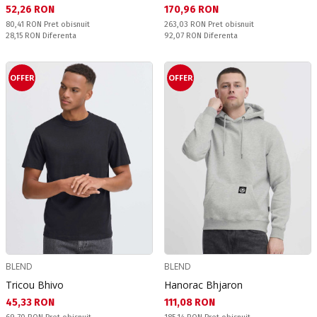
Текуща цена:
Текуща цена:
52,26 RON
170,96 RON
Pret obisnuit:
Pret obisnuit:
80,41 RON
Pret obisnuit
263,03 RON
Pret obisnuit
Спестявате:
Спестявате:
28,15 RON
Diferenta
92,07 RON
Diferenta
OFFER
OFFER
BLEND
BLEND
Tricou Bhivo
Hanorac Bhjaron
Текуща цена:
Текуща цена:
45,33 RON
111,08 RON
Pret obisnuit:
Pret obisnuit: