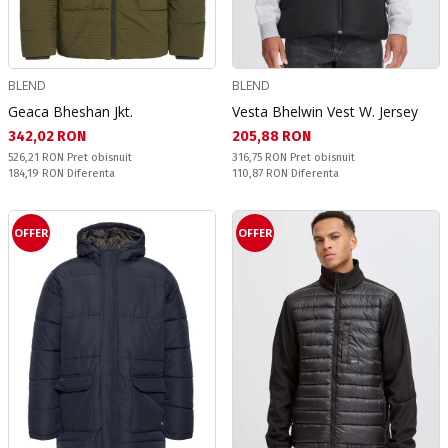
BLEND
BLEND
Geaca Bheshan Jkt.
Vesta Bhelwin Vest W. Jersey
Текуща цена:
Текуща цена:
342,02 RON
205,88 RON
Pret obisnuit:
Pret obisnuit:
526,21 RON
Pret obisnuit
316,75 RON
Pret obisnuit
Спестявате:
Спестявате:
184,19 RON
Diferenta
110,87 RON
Diferenta
OFFER
OFFER