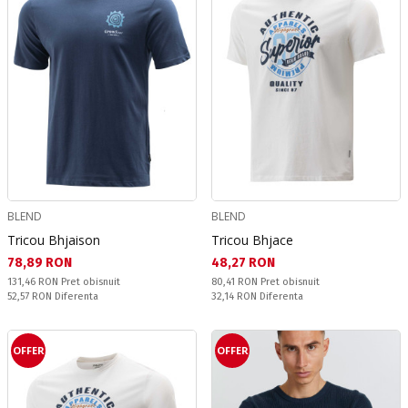
BLEND
BLEND
Tricou Bhjaison
Tricou Bhjace
Текуща цена:
Текуща цена:
78,89 RON
48,27 RON
Pret obisnuit:
Pret obisnuit:
131,46 RON
Pret obisnuit
80,41 RON
Pret obisnuit
Спестявате:
Спестявате:
52,57 RON
Diferenta
32,14 RON
Diferenta
OFFER
OFFER