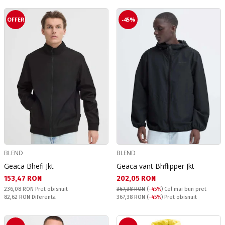
OFFER
-45%
BLEND
BLEND
Geaca Bhefi Jkt
Geaca vant Bhflipper Jkt
Текуща цена:
Текуща цена:
153,47 RON
202,05 RON
Pret obisnuit:
236,08 RON
Pret obisnuit
367,38 RON
(
-45%
)
Cel mai bun pret
Спестявате:
Pret obisnuit:
82,62 RON
Diferenta
367,38 RON
(
-45%
) Pret obisnuit