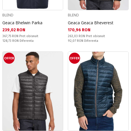
BLEND
BLEND
Geaca Bhelwin Parka
Geaca Geaca Bheverest
Текуща цена:
Текуща цена:
239,02 RON
170,96 RON
Pret obisnuit:
Pret obisnuit:
367,75 RON
Pret obisnuit
263,03 RON
Pret obisnuit
Спестявате:
Спестявате:
128,73 RON
Diferenta
92,07 RON
Diferenta
OFFER
OFFER