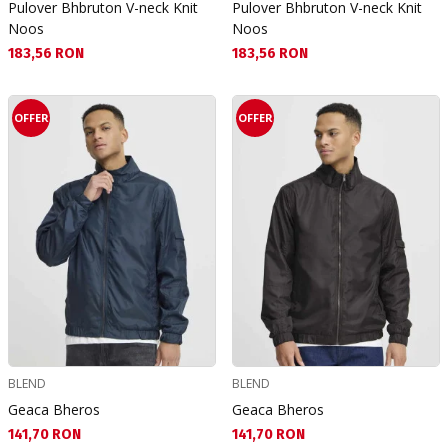
Pulover Bhbruton V-neck Knit
Pulover Bhbruton V-neck Knit
Noos
Noos
Текуща цена:
Текуща цена:
183,56 RON
183,56 RON
OFFER
OFFER
BLEND
BLEND
Geaca Bheros
Geaca Bheros
Текуща цена:
Текуща цена:
141,70 RON
141,70 RON