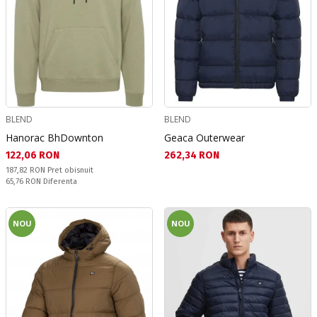
BLEND
BLEND
Hanorac BhDownton
Geaca Outerwear
Текуща цена:
Текуща цена:
122,06 RON
262,34 RON
Pret obisnuit:
187,82 RON
Pret obisnuit
Спестявате:
65,76 RON
Diferenta
NOU
NOU