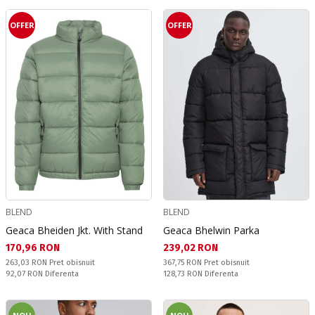
OFFER
OFFER
BLEND
BLEND
Geaca Bheiden Jkt. With Stand
Geaca Bhelwin Parka
Текуща цена:
Текуща цена:
170,96 RON
239,02 RON
Pret obisnuit:
Pret obisnuit:
263,03 RON
Pret obisnuit
367,75 RON
Pret obisnuit
Спестявате:
Спестявате:
92,07 RON
Diferenta
128,73 RON
Diferenta