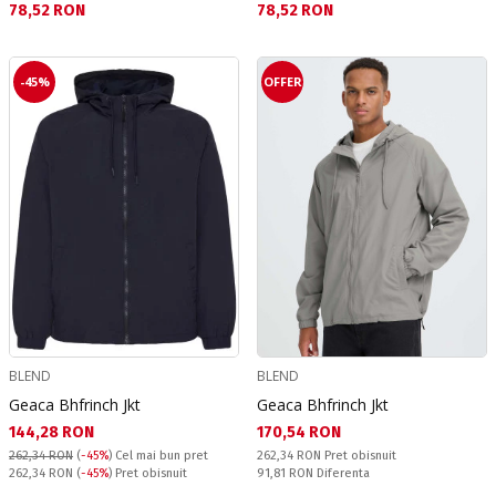
Текуща цена:
Текуща цена:
78,52 RON
78,52 RON
-45%
OFFER
BLEND
BLEND
Geaca Bhfrinch Jkt
Geaca Bhfrinch Jkt
Текуща цена:
Текуща цена:
144,28 RON
170,54 RON
Pret obisnuit:
262,34 RON
(
-45%
)
Cel mai bun pret
262,34 RON
Pret obisnuit
Pret obisnuit:
Спестявате:
262,34 RON
(
-45%
) Pret obisnuit
91,81 RON
Diferenta