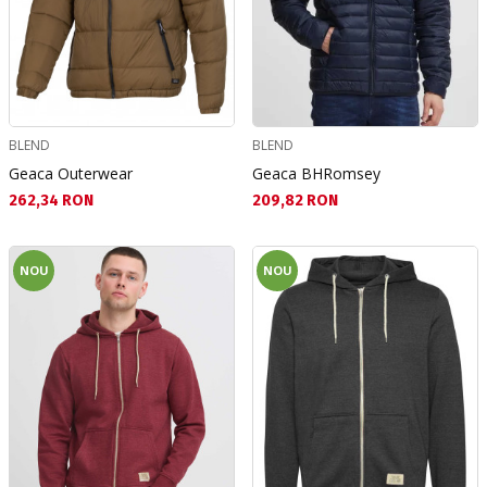
BLEND
BLEND
Geaca Outerwear
Geaca BHRomsey
Текуща цена:
Текуща цена:
262,34 RON
209,82 RON
NOU
NOU