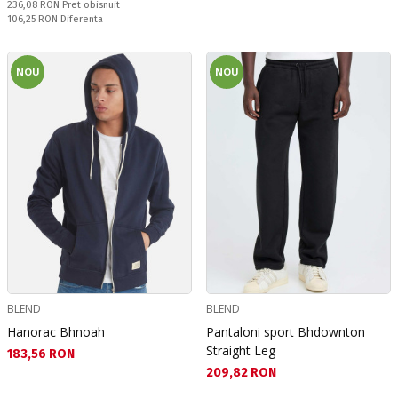
Pret obisnuit:
236,08 RON
Pret obisnuit
Спестявате:
106,25 RON
Diferenta
NOU
NOU
BLEND
BLEND
Hanorac Bhnoah
Pantaloni sport Bhdownton
Straight Leg
Текуща цена:
183,56 RON
Текуща цена:
209,82 RON