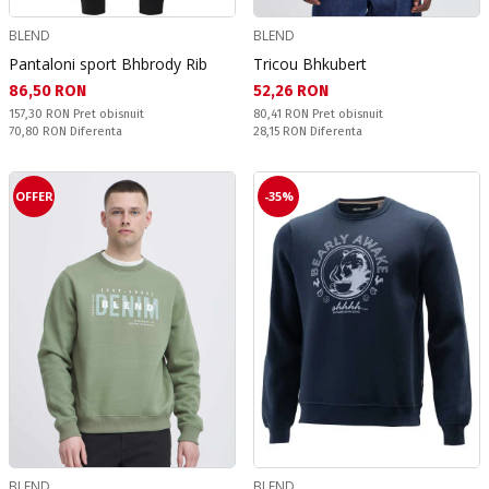
BLEND
BLEND
Pantaloni sport Bhbrody Rib
Tricou Bhkubert
Текуща цена:
Текуща цена:
86,50 RON
52,26 RON
Pret obisnuit:
Pret obisnuit:
157,30 RON
Pret obisnuit
80,41 RON
Pret obisnuit
Спестявате:
Спестявате:
70,80 RON
Diferenta
28,15 RON
Diferenta
OFFER
-35%
BLEND
BLEND