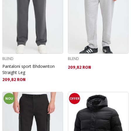
BLEND
BLEND
Pantaloni sport Bhdownton
Текуща цена:
209,82 RON
Straight Leg
Текуща цена:
209,82 RON
NOU
OFFER