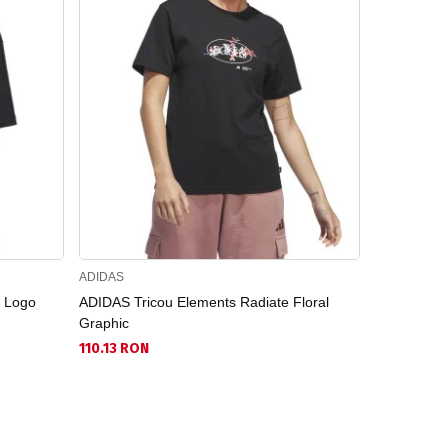
ADIDAS
ROXY
r Logo
ADIDAS Tricou Elements Radiate Floral
ROXY Trico
Graphic
Printed
110.13 RON
139.30 RO