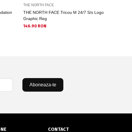
THE NORTH FACE
THE NORTH
dation
THE NORTH FACE Tricou M 24/7 S/s Logo
THE NORTH
Graphic Reg
78.28 RON
146.90 RON
Aboneaza-te
-NE
CONTACT