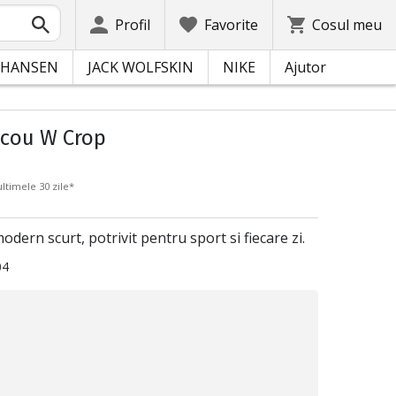
Profil
Favorite
Cosul meu
 HANSEN
JACK WOLFSKIN
NIKE
Ajutor
icou W Crop
ltimele 30 zile*
dern scurt, potrivit pentru sport si fiecare zi.
04