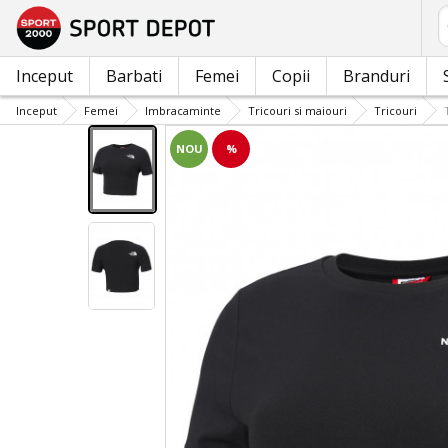
C
Inceput
Barbati
Femei
Copii
Branduri
Inceput
Femei
Imbracaminte
Tricouri si maiouri
Tricouri
NOU
%