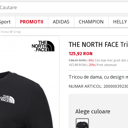
autare
Sport
PROMOTII
ADIDAS
CHAMPION
HELLY
Tricou W Crop
THE NORTH FACE
Tr
Текуща цена:
125,92 RON
134,31 RON
(
-6%
)
Cel mai mic pret din u
Pret obisnuit:
167,89 RON
(
-25%
) Pret obisnuit
Tricou de dama, cu design mo
NUMAR ARTICOL:
2000003923
Alege culoare