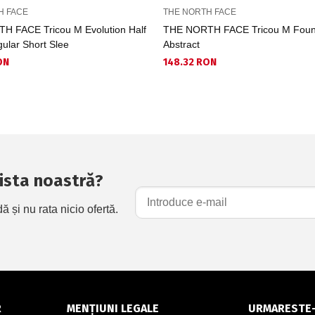
H FACE
THE NORTH FACE
H FACE Tricou M Evolution Half
THE NORTH FACE Tricou M Foun
lar Short Slee
Abstract
ON
148.32 RON
 lista noastră?
și nu rata nicio ofertă.
R
MENȚIUNI LEGALE
URMARESTE