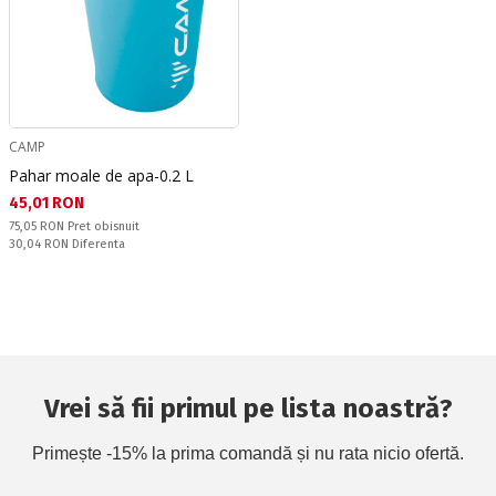
CAMP
Pahar moale de apa-0.2 L
Текуща цена:
45,01 RON
Pret obisnuit:
75,05 RON
Pret obisnuit
Спестявате:
30,04 RON
Diferenta
Vrei să fii primul pe lista noastră?
Primește -15% la prima comandă și nu rata nicio ofertă.