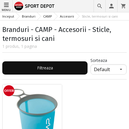
MENIU
Inceput
Branduri
CAMP
Accesorii
Sticle, termosuri si cani
Branduri - CAMP - Accesorii - Sticle,
termosuri si cani
1 produs, 1 pagina
Sorteaza
Filtreaza
OFFER