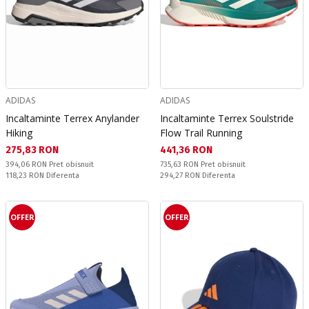
ADIDAS
ADIDAS
Incaltaminte Terrex Anylander
Incaltaminte Terrex Soulstride
Hiking
Flow Trail Running
Текуща цена:
Текуща цена:
275,83 RON
441,36 RON
Pret obisnuit:
Pret obisnuit:
394,06 RON
Pret obisnuit
735,63 RON
Pret obisnuit
Спестявате:
Спестявате:
118,23 RON
Diferenta
294,27 RON
Diferenta
OFFER
OFFER