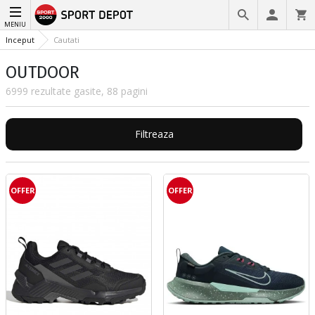
MENIU
Inceput
Cautati
OUTDOOR
6999 rezultate gasite, 88 pagini
Filtreaza
OFFER
OFFER