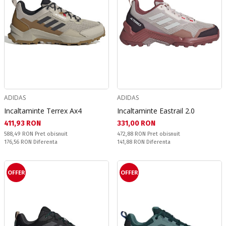
ADIDAS
ADIDAS
Incaltaminte Terrex Ax4
Incaltaminte Eastrail 2.0
Текуща цена:
Текуща цена:
411,93 RON
331,00 RON
Pret obisnuit:
Pret obisnuit:
588,49 RON
Pret obisnuit
472,88 RON
Pret obisnuit
Спестявате:
Спестявате:
176,56 RON
Diferenta
141,88 RON
Diferenta
OFFER
OFFER