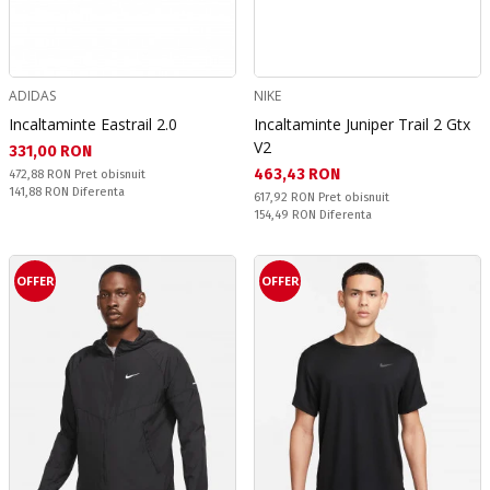
ADIDAS
NIKE
Incaltaminte Eastrail 2.0
Incaltaminte Juniper Trail 2 Gtx
V2
Текуща цена:
331,00 RON
Текуща цена:
463,43 RON
Pret obisnuit:
472,88 RON
Pret obisnuit
Спестявате:
141,88 RON
Diferenta
Pret obisnuit:
617,92 RON
Pret obisnuit
Спестявате:
154,49 RON
Diferenta
OFFER
OFFER