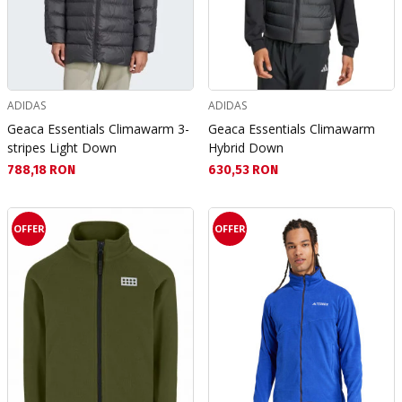
ADIDAS
ADIDAS
Geaca Essentials Climawarm 3-
Geaca Essentials Climawarm
stripes Light Down
Hybrid Down
Текуща цена:
Текуща цена:
788,18 RON
630,53 RON
OFFER
OFFER