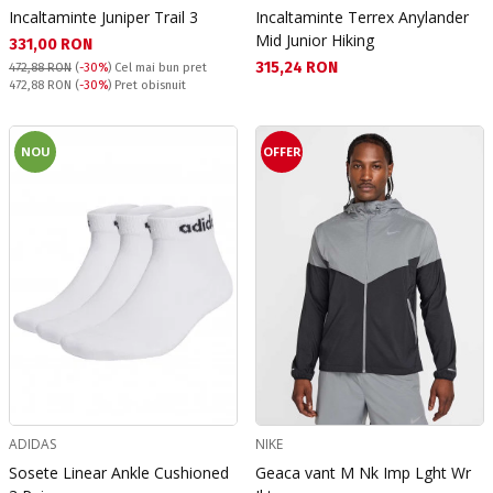
Incaltaminte Juniper Trail 3
Incaltaminte Terrex Anylander
Mid Junior Hiking
Текуща цена:
331,00 RON
Текуща цена:
315,24 RON
472,88 RON
(
-30%
)
Cel mai bun pret
Pret obisnuit:
472,88 RON
(
-30%
) Pret obisnuit
NOU
OFFER
ADIDAS
NIKE
Sosete Linear Ankle Cushioned
Geaca vant M Nk Imp Lght Wr