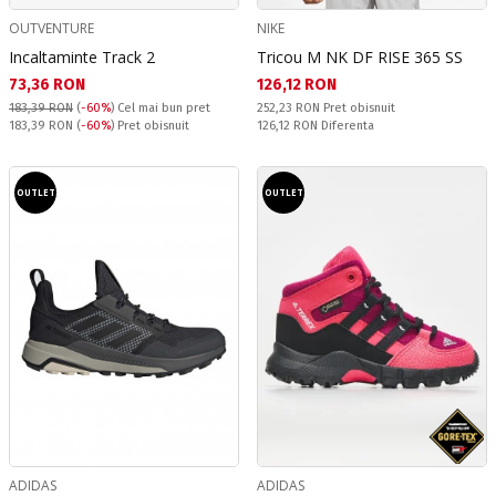
OUTVENTURE
NIKE
Incaltaminte Track 2
Tricou M NK DF RISE 365 SS
Текуща цена:
Текуща цена:
73,36 RON
126,12 RON
Pret obisnuit:
183,39 RON
(
-60%
)
Cel mai bun pret
252,23 RON
Pret obisnuit
Pret obisnuit:
Спестявате:
183,39 RON
(
-60%
) Pret obisnuit
126,12 RON
Diferenta
OUTLET
OUTLET
ADIDAS
ADIDAS