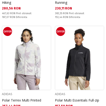
Hiking
Running
Текуща цена:
Текуща цена:
280,56 RON
230,11 RON
Pret obisnuit:
Pret obisnuit:
467,63 RON
Pret obisnuit
383,55 RON
Pret obisnuit
Спестявате:
Спестявате:
187,07 RON
Diferenta
153,44 RON
Diferenta
OFFER
OFFER
ADIDAS
ADIDAS
Polar Terrex Multi Printed
Polar Multi Essentials Full-zip
Текуща цена:
Текуща цена: