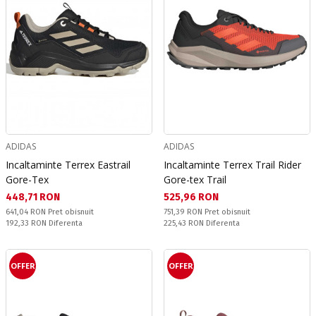
ADIDAS
ADIDAS
Incaltaminte Terrex Eastrail
Incaltaminte Terrex Trail Rider
Gore-Tex
Gore-tex Trail
Текуща цена:
Текуща цена:
448,71 RON
525,96 RON
Pret obisnuit:
Pret obisnuit:
641,04 RON
Pret obisnuit
751,39 RON
Pret obisnuit
Спестявате:
Спестявате:
192,33 RON
Diferenta
225,43 RON
Diferenta
OFFER
OFFER