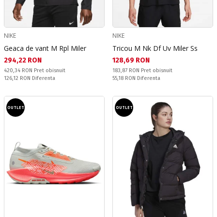
NIKE
NIKE
Geaca de vant M Rpl Miler
Tricou M Nk Df Uv Miler Ss
Текуща цена:
Текуща цена:
294,22 RON
128,69 RON
Pret obisnuit:
Pret obisnuit:
420,34 RON
Pret obisnuit
183,87 RON
Pret obisnuit
Спестявате:
Спестявате:
126,12 RON
Diferenta
55,18 RON
Diferenta
OUTLET
OUTLET