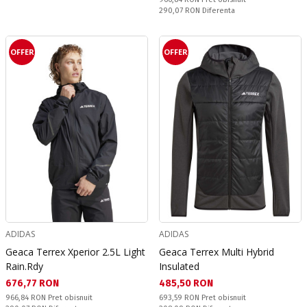
Спестявате:
290,07 RON
Diferenta
OFFER
OFFER
ADIDAS
ADIDAS
Geaca Terrex Xperior 2.5L Light
Geaca Terrex Multi Hybrid
Rain.Rdy
Insulated
Текуща цена:
Текуща цена:
676,77 RON
485,50 RON
Pret obisnuit:
Pret obisnuit:
966,84 RON
Pret obisnuit
693,59 RON
Pret obisnuit