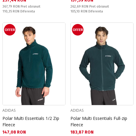
257,44 RON
157,59 RON
Pret obisnuit:
Pret obisnuit:
367,79 RON
Pret obisnuit
262,69 RON
Pret obisnuit
Спестявате:
Спестявате:
110,35 RON
Diferenta
105,10 RON
Diferenta
OFFER
OFFER
ADIDAS
ADIDAS
Polar Multi Essentials 1/2 Zip
Polar Multi Essentials Full-zip
Fleece
Fleece
Текуща цена:
Текуща цена:
147,08 RON
183,87 RON