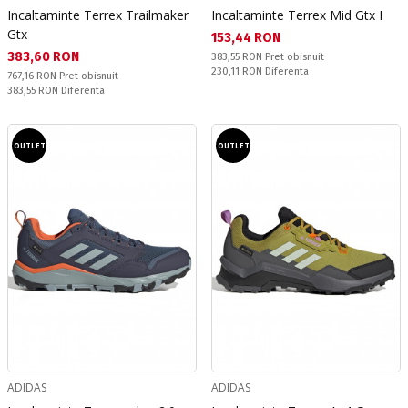
Incaltaminte Terrex Trailmaker
Incaltaminte Terrex Mid Gtx I
Gtx
Текуща цена:
153,44 RON
Текуща цена:
383,60 RON
Pret obisnuit:
383,55 RON
Pret obisnuit
Спестявате:
230,11 RON
Diferenta
Pret obisnuit:
767,16 RON
Pret obisnuit
Спестявате:
383,55 RON
Diferenta
OUTLET
OUTLET
ADIDAS
ADIDAS