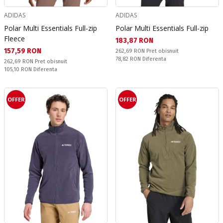
ADIDAS
ADIDAS
Polar Multi Essentials Full-zip
Polar Multi Essentials Full-zip
Fleece
Текуща цена:
183,87 RON
Текуща цена:
157,59 RON
Pret obisnuit:
262,69 RON
Pret obisnuit
Спестявате:
78,82 RON
Diferenta
Pret obisnuit:
262,69 RON
Pret obisnuit
Спестявате:
105,10 RON
Diferenta
OFFER
OFFER