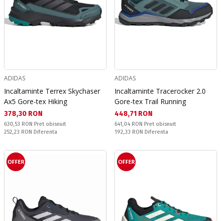
ADIDAS
ADIDAS
Incaltaminte Terrex Skychaser
Incaltaminte Tracerocker 2.0
Ax5 Gore-tex Hiking
Gore-tex Trail Running
Текуща цена:
Текуща цена:
378,30 RON
448,71 RON
Pret obisnuit:
Pret obisnuit:
630,53 RON
Pret obisnuit
641,04 RON
Pret obisnuit
Спестявате:
Спестявате:
252,23 RON
Diferenta
192,33 RON
Diferenta
OFFER
OFFER