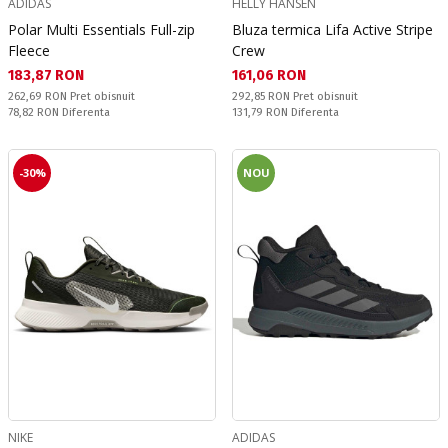
ADIDAS
HELLY HANSEN
Polar Multi Essentials Full-zip
Bluza termica Lifa Active Stripe
Fleece
Crew
Текуща цена:
Текуща цена:
183,87 RON
161,06 RON
Pret obisnuit:
Pret obisnuit:
262,69 RON
Pret obisnuit
292,85 RON
Pret obisnuit
Спестявате:
Спестявате:
78,82 RON
Diferenta
131,79 RON
Diferenta
-30%
NOU
NIKE
ADIDAS