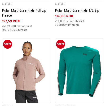
ADIDAS
ADIDAS
Polar Multi Essentials Full-zip
Polar Multi Essentials 1/2 Zip
Fleece
Текуща цена:
126,06 RON
Текуща цена:
157,59 RON
Pret obisnuit:
210,14 RON
Pret obisnuit
Спестявате:
84,08 RON
Diferenta
Pret obisnuit:
262,69 RON
Pret obisnuit
Спестявате:
105,10 RON
Diferenta
OFFER
OFFER