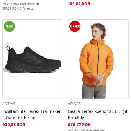
Текуща цена:
183,87 RON
Pret obisnuit:
893,27 RON
Pret obisnuit
Спестявате:
357,33 RON
Diferenta
NOU
OFFER
ADIDAS
ADIDAS
Incaltaminte Terrex Trailmaker
Geaca Terrex Xperior 2.5L Light
2 Gore-tex Hiking
Rain.Rdy
Текуща цена:
Текуща цена:
630,53 RON
676,77 RON
Pret obisnuit:
966,84 RON
Pret obisnuit