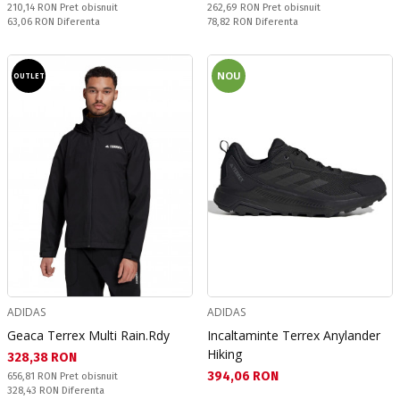
Pret obisnuit:
Pret obisnuit:
210,14 RON
Pret obisnuit
262,69 RON
Pret obisnuit
Спестявате:
Спестявате:
63,06 RON
Diferenta
78,82 RON
Diferenta
NOU
OUTLET
ADIDAS
ADIDAS
Geaca Terrex Multi Rain.Rdy
Incaltaminte Terrex Anylander
Hiking
Текуща цена:
328,38 RON
Текуща цена:
394,06 RON
Pret obisnuit:
656,81 RON
Pret obisnuit
Спестявате:
328,43 RON
Diferenta