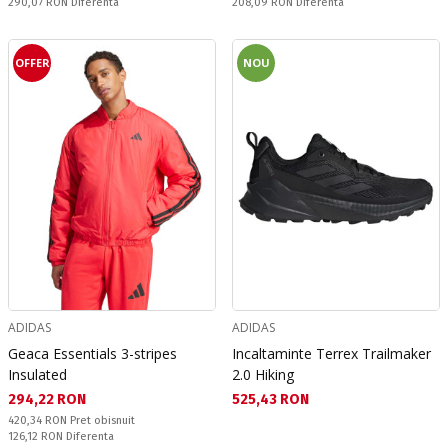
Спестявате:
Спестявате:
290,07 RON
Diferenta
208,09 RON
Diferenta
OFFER
NOU
ADIDAS
ADIDAS
Geaca Essentials 3-stripes
Incaltaminte Terrex Trailmaker
Insulated
2.0 Hiking
Текуща цена:
Текуща цена:
294,22 RON
525,43 RON
Pret obisnuit:
420,34 RON
Pret obisnuit
Спестявате:
126,12 RON
Diferenta