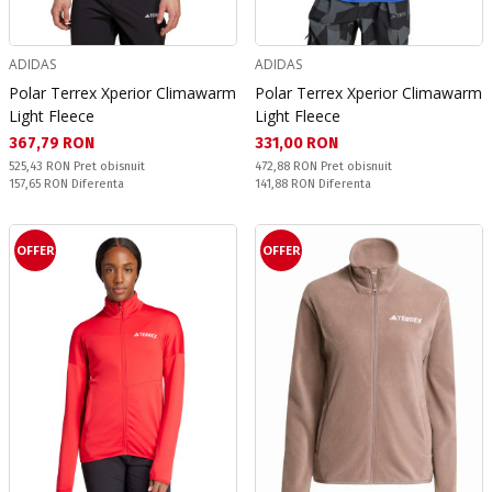
ADIDAS
ADIDAS
Polar Terrex Xperior Climawarm
Polar Terrex Xperior Climawarm
Light Fleece
Light Fleece
Текуща цена:
Текуща цена:
367,79 RON
331,00 RON
Pret obisnuit:
Pret obisnuit:
525,43 RON
Pret obisnuit
472,88 RON
Pret obisnuit
Спестявате:
Спестявате:
157,65 RON
Diferenta
141,88 RON
Diferenta
OFFER
OFFER