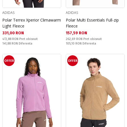
ADIDAS
ADIDAS
Polar Terrex Xperior Climawarm
Polar Multi Essentials Full-zip
Light Fleece
Fleece
Текуща цена:
Текуща цена:
331,00 RON
157,59 RON
Pret obisnuit:
Pret obisnuit:
472,88 RON
Pret obisnuit
262,69 RON
Pret obisnuit
Спестявате:
Спестявате:
141,88 RON
Diferenta
105,10 RON
Diferenta
OFFER
OFFER