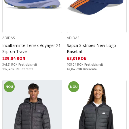
ADIDAS
ADIDAS
Incaltaminte Terrex Voyager 21
Sapca 3-stripes New Logo
Slip-on Travel
Baseball
Текуща цена:
Текуща цена:
239,04 RON
63,01 RON
Pret obisnuit:
Pret obisnuit:
341,51 RON
Pret obisnuit
105,04 RON
Pret obisnuit
Спестявате:
Спестявате:
102,47 RON
Diferenta
42,04 RON
Diferenta
NOU
NOU