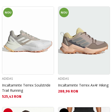
NOU
NOU
ADIDAS
ADIDAS
Incaltaminte Terrex Soulstride
Incaltaminte Terrex Ax4r Hiking
Trail Running
Текуща цена:
288,96 RON
Текуща цена:
525,43 RON