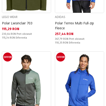
LEGO WEAR
ADIDAS
Polar Lwsinclair 703
Polar Terrex Multi Full-zip
Fleece
Текуща цена:
115,29 RON
Текуща цена:
257,44 RON
Pret obisnuit:
230,64 RON
Pret obisnuit
Спестявате:
115,34 RON
Diferenta
Pret obisnuit:
367,79 RON
Pret obisnuit
Спестявате:
110,35 RON
Diferenta
OFFER
OFFER