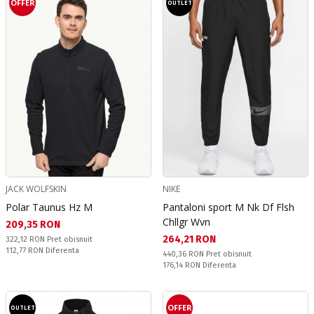
OFFER
OUTLET
JACK WOLFSKIN
NIKE
Polar Taunus Hz M
Pantaloni sport M Nk Df Flsh
Chllgr Wvn
Текуща цена:
209,35 RON
Текуща цена:
264,21 RON
Pret obisnuit:
322,12 RON
Pret obisnuit
Спестявате:
112,77 RON
Diferenta
Pret obisnuit:
440,36 RON
Pret obisnuit
Спестявате:
176,14 RON
Diferenta
OFFER
OUTLET