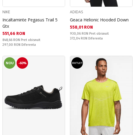
NIKE
ADIDAS
Incaltaminte Pegasus Trail 5
Geaca Helionic Hooded Down
Gtx
Текуща цена:
558,01 RON
Текуща цена:
551,66 RON
Pret obisnuit:
930,06 RON
Pret obisnuit
Спестявате:
372,04 RON
Diferenta
Pret obisnuit:
848,66 RON
Pret obisnuit
Спестявате:
297,00 RON
Diferenta
NOU
-60%
OUTLET