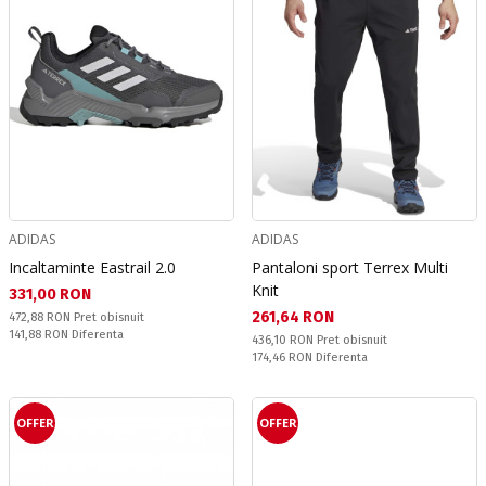
ADIDAS
ADIDAS
Incaltaminte Eastrail 2.0
Pantaloni sport Terrex Multi
Knit
Текуща цена:
331,00 RON
Текуща цена:
261,64 RON
Pret obisnuit:
472,88 RON
Pret obisnuit
Спестявате:
141,88 RON
Diferenta
Pret obisnuit:
436,10 RON
Pret obisnuit
Спестявате:
174,46 RON
Diferenta
OFFER
OFFER