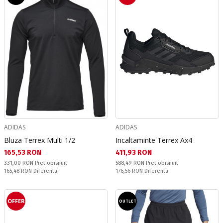
ADIDAS
ADIDAS
Bluza Terrex Multi 1/2
Incaltaminte Terrex Ax4
Текуща цена:
Текуща цена:
165,53 RON
411,93 RON
Pret obisnuit:
Pret obisnuit:
331,00 RON
Pret obisnuit
588,49 RON
Pret obisnuit
Спестявате:
Спестявате:
165,48 RON
Diferenta
176,56 RON
Diferenta
OFFER
OUTLET