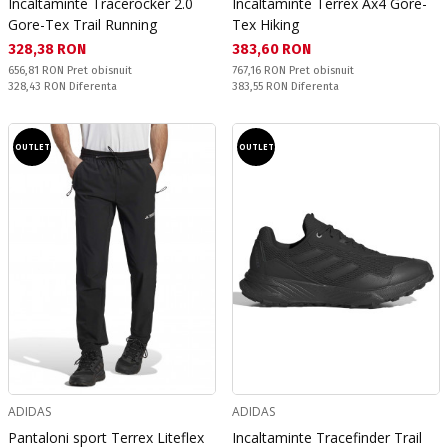
Incaltaminte Tracerocker 2.0
Incaltaminte Terrex Ax4 Gore-
Gore-Tex Trail Running
Tex Hiking
Текуща цена:
Текуща цена:
328,38 RON
383,60 RON
Pret obisnuit:
Pret obisnuit:
656,81 RON
Pret obisnuit
767,16 RON
Pret obisnuit
Спестявате:
Спестявате:
328,43 RON
Diferenta
383,55 RON
Diferenta
OUTLET
OUTLET
ADIDAS
ADIDAS
Pantaloni sport Terrex Liteflex
Incaltaminte Tracefinder Trail