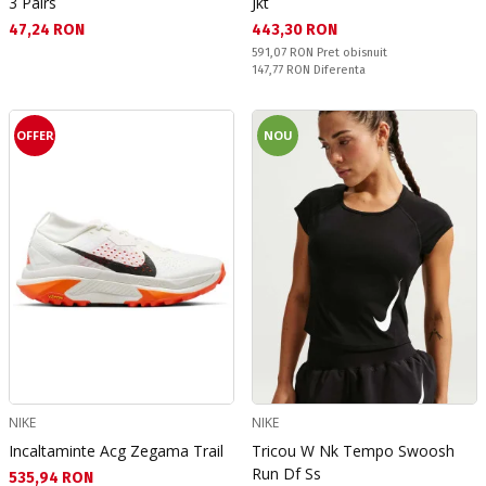
3 Pairs
Jkt
Текуща цена:
Текуща цена:
47,24 RON
443,30 RON
Pret obisnuit:
591,07 RON
Pret obisnuit
Спестявате:
147,77 RON
Diferenta
OFFER
NOU
NIKE
NIKE
Incaltaminte Acg Zegama Trail
Tricou W Nk Tempo Swoosh
Run Df Ss
Текуща цена:
535,94 RON