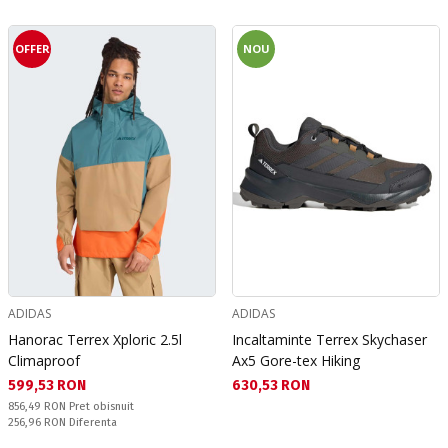
OFFER
NOU
ADIDAS
ADIDAS
Hanorac Terrex Xploric 2.5l
Incaltaminte Terrex Skychaser
Climaproof
Ax5 Gore-tex Hiking
Текуща цена:
Текуща цена:
599,53 RON
630,53 RON
Pret obisnuit:
856,49 RON
Pret obisnuit
Спестявате:
256,96 RON
Diferenta