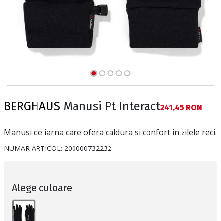
BERGHAUS
Manusi Pt Interact
Текуща цена:
241,45 RON
Manusi de iarna care ofera caldura si confort in zilele reci.
NUMAR ARTICOL:
200000732232
Alege culoare